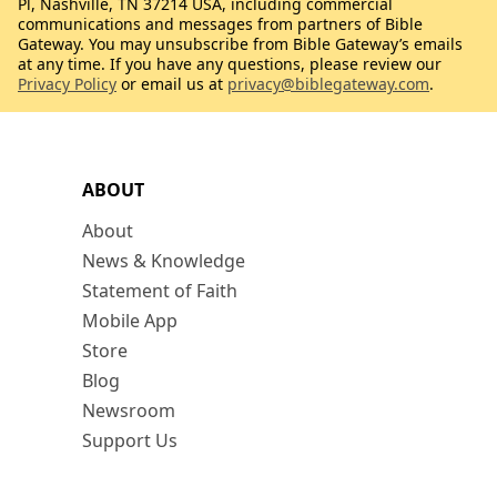
Pl, Nashville, TN 37214 USA, including commercial
communications and messages from partners of Bible
Gateway. You may unsubscribe from Bible Gateway’s emails
at any time. If you have any questions, please review our
Privacy Policy
or email us at
privacy@biblegateway.com
.
ABOUT
About
News & Knowledge
Statement of Faith
Mobile App
Store
Blog
Newsroom
Support Us