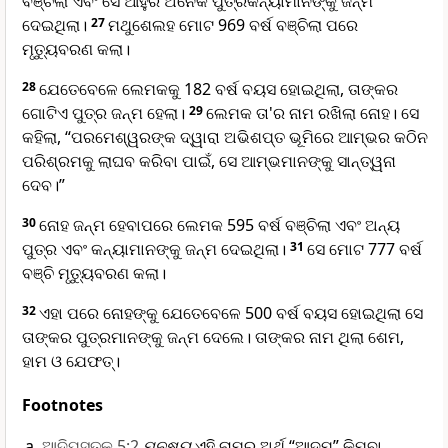
ବଞ୍ଚିଲା ଏବଂ ସେ ଆହୁରି ଅନେକ ପୁତ୍ରକନ୍ୟାମାନଙ୍କୁ ଜନ୍ମ
ଦେଇଥିଲା।
27
ମଥୁଶେଲହ ମୋଟ 969 ବର୍ଷ ବଞ୍ଚିଲା ପରେ
ମୃତ୍ୟୁବରଣ କଲା।
28
ଯେତେବେଳେ ଲେମକକୁ 182 ବର୍ଷ ବୟସ ହୋଇଥିଲା, ତାଙ୍କର
ଗୋଟିଏ ପୁତ୍ର ଜନ୍ମ ହେଲା।
29
ଲେମକ ତା'ର ନାମ ରଖିଲା ନୋହ। ସେ
କହିଲା, “ପରମେଶ୍ୱରଙ୍କ ଦ୍ୱାରା ଅଭିଶପ୍ତ ଭୂମିରେ ଆମ୍ଭର କଠିନ
ପରିଶ୍ରମକୁ ଲାଘବ କରିବା ପାଇଁ, ସେ ଆମ୍ଭମାନଙ୍କୁ ସାନ୍ତ୍ୱନା
ଦେବ।”
30
ନୋହ ଜନ୍ମ ହେବାପରେ ଲେମକ 595 ବର୍ଷ ବଞ୍ଚିଲା ଏବଂ ଅନ୍ୟ
ପୁତ୍ର ଏବଂ କନ୍ୟାମାନଙ୍କୁ ଜନ୍ମ ଦେଇଥିଲା।
31
ସେ ମୋଟ 777 ବର୍ଷ
ବଞ୍ଚି ମୃତ୍ୟୁବରଣ କଲା।
32
ଏହା ପରେ ନୋହଙ୍କୁ ଯେତେବେଳେ 500 ବର୍ଷ ବୟସ ହୋଇଥିଲା ସେ
ତାଙ୍କର ପୁତ୍ରମାନଙ୍କୁ ଜନ୍ମ ଦେଲେ। ତାଙ୍କର ନାମ ଥିଲା ଶେମ,
ହାମ ଓ ଯେଫତ୍।
Footnotes
ଆଦିପୁସ୍ତକ 5:2
ମନୁଷ୍ୟ
ଏହି ନାମର ଅର୍ଥ “ଆଦମ” କିମ୍ବା