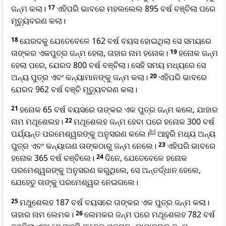
ଜନ୍ମ କଲା।
17
ଏହିପରି ଭାବରେ ମହଲଲେଲ 895 ବର୍ଷ ବଞ୍ଚିଲା ପରେ
ମୃତ୍ୟୁବରଣ କଲା।
18
ଯେରଦକୁ ଯେତେବେଳେ 162 ବର୍ଷ ବୟସ ହୋଇଥିଲା ସେ ସମୟରେ
ତାଙ୍କର ଏକପୁତ୍ର ଜନ୍ମ ହେଲା, ତାହାର ନାମ ହନୋକ।
19
ହନୋକ ଜନ୍ମ
ହେଲା ପରେ, ଯେରଦ 800 ବର୍ଷ ବଞ୍ଚିଲା। ସେହି ସମୟ ମଧ୍ୟରେ ସେ
ଅନ୍ୟ ପୁତ୍ର ଏବଂ କନ୍ୟାମାନଙ୍କୁ ଜନ୍ମ କଲା।
20
ଏହିପରି ଭାବରେ
ଯେରଦ 962 ବର୍ଷ ବଞ୍ଚି ମୃତ୍ୟୁବରଣ କଲା।
21
ହନୋକ 65 ବର୍ଷ ବୟସରେ ତାଙ୍କର ଏକ ପୁତ୍ର ଜନ୍ମ କଲେ, ଯାହାର
ନାମ ମଥୂଶେଲହ।
22
ମଥୂଶେଲହ ଜନ୍ମ ହେବା ପରେ ହନୋକ 300 ବର୍ଷ
ପର୍ଯ୍ୟନ୍ତ ପରମେଶ୍ୱରଙ୍କୁ ଅନୁସରଣ କଲେ।
[
b
]
ଆହୁରି ମଧ୍ୟ ଅନ୍ୟ
ପୁତ୍ର ଏବଂ କନ୍ୟାଗଣ ତାଙ୍କଠାରୁ ଜନ୍ମ ନେଲେ।
23
ଏହିପରି ଭାବରେ
ହନୋକ 365 ବର୍ଷ ବଞ୍ଚିଲେ।
24
ଦିନେ, ଯେତେବେଳେ ହନୋକ
ପରମେଶ୍ୱରଙ୍କୁ ଅନୁସରଣ କରୁଥିଲେ, ସେ ଅନ୍ତର୍ଦ୍ଧାନ ହେଲେ,
ଯେହେତୁ ତାଙ୍କୁ ପରମେଶ୍ୱର ନେଇଗଲେ।
25
ମଥୁଶେଲହ 187 ବର୍ଷ ବୟସରେ ତାଙ୍କର ଏକ ପୁତ୍ର ଜନ୍ମ କଲା।
ତାହାର ନାମ ଲେମକ।
26
ଲେମକର ଜନ୍ମ ପରେ ମଥୂଶେଲହ 782 ବର୍ଷ