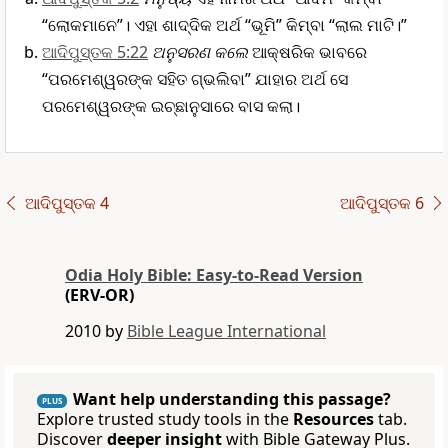
“ଲୋକମାନେ”। ଏହା ଶାଦ୍ଦିକ ଅର୍ଥ “ଭୂମି” କିମ୍ବା “ଲାଲ ମାଟି।”
ଆଦିପୁସ୍ତକ 5:22
ଅନୁସରଣ କଲେ
ଆକ୍ଷରିକ ଭାବରେ
“ପରମେଶ୍ୱରଙ୍କ ସହିତ ଗ୍ଭଲିବା” ଯାହାର ଅର୍ଥ ସେ
ପରମେଶ୍ୱରଙ୍କ ଇଚ୍ଛାନୁସାରେ ବାସ କଲା।
ଆଦିପୁସ୍ତକ 4
ଆଦିପୁସ୍ତକ 6
Odia Holy Bible: Easy-to-Read Version
(ERV-OR)
2010 by
Bible League International
Want help understanding this passage?
PLUS
Explore trusted study tools in the
Resources
tab.
Discover
deeper insight
with Bible Gateway Plus.