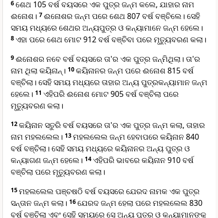
6
ଶେଥ 105 ବର୍ଷ ବୟସରେ ଏକ ପୁତ୍ର ଜନ୍ମ କଲେ, ଯାହାର ନାମ
ଈନୋଶ।
7
ଈନୋଶର ଜନ୍ମ ପରେ ଶେଥ 807 ବର୍ଷ ବଞ୍ଚିଲେ। ସେହି
ସମୟ ମଧ୍ୟରେ ଶେଥର ଅନ୍ୟପୁତ୍ର ଓ କନ୍ୟାମାନେ ଜନ୍ମ ହେଲେ।
8
ଏହା ପରେ ଶେଥ ମୋଟ 912 ବର୍ଷ ବଞ୍ଚିବା ପରେ ମୃତ୍ୟୁବରଣ କଲା।
9
ଈନୋଶର ନବେ ବର୍ଷ ବୟସରେ ତା'ର ଏକ ପୁତ୍ର ଜନ୍ମିଥିଲା। ତା'ର
ନାମ ଥିଲା କୟିନାନ୍।
10
କୟିନାନର ଜନ୍ମ ପରେ ଈନୋଶ 815 ବର୍ଷ
ବଞ୍ଚିଲା। ସେହି ସମୟ ମଧ୍ୟରେ ତାହାର ଅନ୍ୟ ପୁତ୍ରକନ୍ୟାମାନ ଜନ୍ମ
ହେଲେ।
11
ଏହିପରି ଈନୋଶ ମୋଟ 905 ବର୍ଷ ବଞ୍ଚିଲା ପରେ
ମୃତ୍ୟୁବରଣ କଲା।
12
କୟିନାନ ସତୁରି ବର୍ଷ ବୟସରେ ତା'ର ଏକ ପୁତ୍ର ଜନ୍ମ କଲା, ତାହାର
ନାମ ମହଲଲେଲ।
13
ମହଲଲେଲ ଜନ୍ମ ହେବାପରେ କୟିନାନ 840
ବର୍ଷ ବଞ୍ଚିଲା। ସେହି ସମୟ ମଧ୍ୟରେ କୟିନାନର ଅନ୍ୟ ପୁତ୍ର ଓ
କନ୍ୟାଗଣ ଜନ୍ମ ହେଲେ।
14
ଏହିପରି ଭାବରେ କୟିନାନ 910 ବର୍ଷ
ବଞ୍ଚିଲା ପରେ ମୃତ୍ୟୁବରଣ କଲା।
15
ମହଲଲେଲ ପଞ୍ଚଷଠି ବର୍ଷ ବୟସରେ ଯେରଦ ନାମକ ଏକ ପୁତ୍ର
ସନ୍ତାନ ଜନ୍ମ କଲା।
16
ଯେରଦ ଜନ୍ମ ହେଲା ପରେ ମହଲଲେଲ 830
ବର୍ଷ ବଞ୍ଚିଲା ଏବଂ ସେହି ସମୟରେ ସେ ଅନ୍ୟ ପୁତ୍ର ଓ କନ୍ୟାମାନଙ୍କୁ