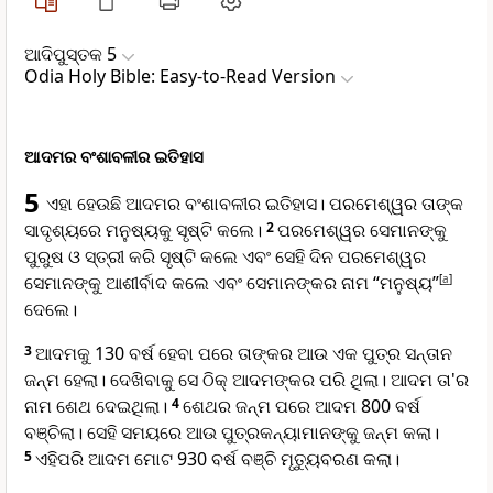
ଆଦିପୁସ୍ତକ 5
Odia Holy Bible: Easy-to-Read Version
ଆଦମର ବଂଶାବଳୀର ଇତିହାସ
5
ଏହା ହେଉଛି ଆଦମର ବଂଶାବଳୀର ଇତିହାସ। ପରମେଶ୍ୱର ତାଙ୍କ
ସାଦୃଶ୍ୟରେ ମନୁଷ୍ୟକୁ ସୃଷ୍ଟି କଲେ।
2
ପରମେଶ୍ୱର ସେମାନଙ୍କୁ
ପୁରୁଷ ଓ ସ୍ତ୍ରୀ କରି ସୃଷ୍ଟି କଲେ ଏବଂ ସେହି ଦିନ ପରମେଶ୍ୱର
ସେମାନଙ୍କୁ ଆଶୀର୍ବାଦ କଲେ ଏବଂ ସେମାନଙ୍କର ନାମ “ମନୁଷ୍ୟ”
[
a
]
ଦେଲେ।
3
ଆଦମକୁ 130 ବର୍ଷ ହେବା ପରେ ତାଙ୍କର ଆଉ ଏକ ପୁତ୍ର ସନ୍ତାନ
ଜନ୍ମ ହେଲା। ଦେଖିବାକୁ ସେ ଠିକ୍ ଆଦମଙ୍କର ପରି ଥିଲା। ଆଦମ ତା'ର
ନାମ ଶେଥ ଦେଇଥିଲା।
4
ଶେଥର ଜନ୍ମ ପରେ ଆଦମ 800 ବର୍ଷ
ବଞ୍ଚିଲା। ସେହି ସମୟରେ ଆଉ ପୁତ୍ରକନ୍ୟାମାନଙ୍କୁ ଜନ୍ମ କଲା।
5
ଏହିପରି ଆଦମ ମୋଟ 930 ବର୍ଷ ବଞ୍ଚି ମୃତ୍ୟୁବରଣ କଲା।