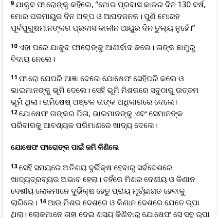
9
ଯାକୁବ ଫାରୋଙ୍କୁ କହିଲେ, “ମୋର ପ୍ରବାସ କାଳର ଦିନ 130 ବର୍ଷ,
ମୋର ପରମାୟୁର ଦିନ ଅଳ୍ପ ଓ ଆପଦଜନକ। ପୁଣି ମୋରହ
ପୂର୍ବପୁରୁଷମାନଙ୍କର ପ୍ରବାସ କାଳୀନ ଆୟୁର ଦିନ ତୁଲ୍ୟ ନୁହେଁ।”
10
ଏହା ପରେ ଯାକୁବ ଫାରୋଙ୍କୁ ଆଶୀର୍ବାଦ କଲେ। ତାଙ୍କ ଛାମୁରୁ
ବିଦାୟ ନେଲେ।
11
ଫାରୋ ଯେପରି ଆଜ୍ଞା ଦେଲେ ଯୋଷେଫ ସେହିପରି କଲେ ଓ
ଭାଇମାନଙ୍କୁ ଭୂମି ଦେଲେ। ସେହି ଭୂମି ମିଶରରେ ସବୁଠାରୁ ଉତ୍ତମ
ଭୂମି ଥିଲା। ରାମିଷେଷ୍ ଅଞ୍ଚଳ ତାଙ୍କ ଅଧିକାରରେ ଦେଲେ।
12
ଯୋଷେଫ ତାଙ୍କର ପିତା, ଭାଇମାନଙ୍କୁ ଏବଂ ସେମାନଙ୍କ
ପରିବାରକୁ ଆବଶ୍ୟକ ପରିମାଣରେ ଖାଦ୍ୟ ଦେଲେ।
ଯୋଷେଫ ଫାରୋଙ୍କ ପାଇଁ ଜମି କିଣିଲେ
13
ସେହି ସମୟରେ ଅତିଶୟ ଦୁର୍ଭିକ୍ଷ ହେବାରୁ ସର୍ବଦେଶରେ
ଖାଦ୍ୟଦ୍ରବ୍ୟର ଅଭାବ ହେଲା। ତହିଁରେ ମିଶର ଦେଶୀୟ ଓ କିଣାନ
ଦେଶୀୟ ଲୋକମାନେ ଦୁର୍ଭିକ୍ଷ ହେତୁ ପ୍ରାୟ ମୂର୍ଚ୍ଛାଗତ ହେବାକୁ
ଲାଗିଲେ।
14
ଆଉ ମିଶର ଦେଶରେ ଓ କିଣାନ ଦେଶରେ ଯେତେ ରୂପା
ଥିଲା। ଲୋକମାନେ ତାହା ଦେଇ ଶସ୍ୟ କିଣିବାରୁ ଯୋଷେଫ ସେ ସବୁ ରୂପା