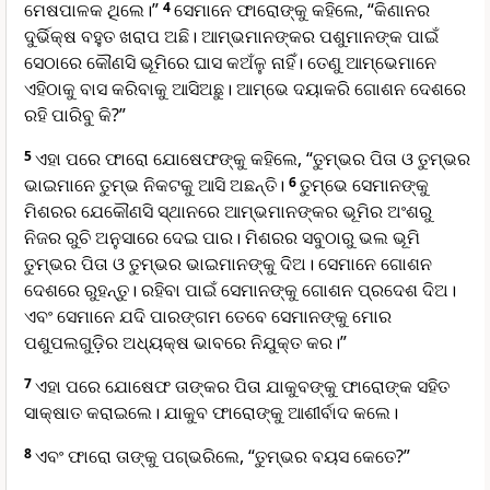
ମେଷପାଳକ ଥିଲେ।”
4
ସେମାନେ ଫାରୋଙ୍କୁ କହିଲେ, “କିଣାନର
ଦୁର୍ଭିକ୍ଷ ବହୁତ ଖରାପ ଅଛି। ଆମ୍ଭମାନଙ୍କର ପଶୁମାନଙ୍କ ପାଇଁ
ସେଠାରେ କୌଣସି ଭୂମିରେ ଘାସ କଅଁଳୁ ନାହିଁ। ତେଣୁ ଆମ୍ଭେମାନେ
ଏହିଠାକୁ ବାସ କରିବାକୁ ଆସିଅଛୁ। ଆମ୍ଭେ ଦୟାକରି ଗୋଶନ ଦେଶରେ
ରହି ପାରିବୁ କି?”
5
ଏହା ପରେ ଫାରୋ ଯୋଷେଫଙ୍କୁ କହିଲେ, “ତୁମ୍ଭର ପିତା ଓ ତୁମ୍ଭର
ଭାଇମାନେ ତୁମ୍ଭ ନିକଟକୁ ଆସି ଅଛନ୍ତି।
6
ତୁମ୍ଭେ ସେମାନଙ୍କୁ
ମିଶରର ଯେକୌଣସି ସ୍ଥାନରେ ଆମ୍ଭମାନଙ୍କର ଭୂମିର ଅଂଶରୁ
ନିଜର ରୁଚି ଅନୁସାରେ ଦେଇ ପାର। ମିଶରର ସବୁଠାରୁ ଭଲ ଭୂମି
ତୁମ୍ଭର ପିତା ଓ ତୁମ୍ଭର ଭାଇମାନଙ୍କୁ ଦିଅ। ସେମାନେ ଗୋଶନ
ଦେଶରେ ରୁହନ୍ତୁ। ରହିବା ପାଇଁ ସେମାନଙ୍କୁ ଗୋଶନ ପ୍ରଦେଶ ଦିଅ।
ଏବଂ ସେମାନେ ଯଦି ପାରଙ୍ଗମ ତେବେ ସେମାନଙ୍କୁ ମୋର
ପଶୁପଲଗୁଡ଼ିର ଅଧ୍ୟକ୍ଷ ଭାବରେ ନିଯୁକ୍ତ କର।”
7
ଏହା ପରେ ଯୋଷେଫ ତାଙ୍କର ପିତା ଯାକୁବଙ୍କୁ ଫାରୋଙ୍କ ସହିତ
ସାକ୍ଷାତ କରାଇଲେ। ଯାକୁବ ଫାରୋଙ୍କୁ ଆଶୀର୍ବାଦ କଲେ।
8
ଏବଂ ଫାରୋ ତାଙ୍କୁ ପଗ୍ଭରିଲେ, “ତୁମ୍ଭର ବୟସ କେତେ?”