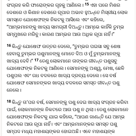
ସଂଗ୍ରହ କରି ଫାରୋଙ୍କର ଗୃହକୁ ଆଣିଲେ।
15
ଏହା ପରେ ମିଶର
ଦେଶରେ ଓ କିଣାନ ଦେଶରେ ରୂପାର ଅଭାବ ହୁଅନ୍ତେ ମିସ୍ରୀୟ ଲୋକ
ସମସ୍ତେ ଯୋଷେଫଙ୍କ ନିକଟକୁ ଆସିଲେ ଏବଂ କହିଲେ,
“ଆମ୍ଭମାନଙ୍କୁ ଖାଦ୍ୟ ସାମଗ୍ରୀ ଦିଅନ୍ତୁ। ଆମ୍ଭେ କାହିଁକି ତୁମ୍ଭ
ସମ୍ମୁଖରେ ମରିବୁ। କାରଣ ଆମ୍ଭର ଆଉ ଅଧିକ ରୂପା ନାହିଁ।”
16
କିନ୍ତୁ ଯୋଷେଫ ଉତ୍ତର ଦେଲେ, “ତୁମ୍ଭର ପଇସା ସବୁ ଶେଷ
ହେବାରୁ ତୁମ୍ଭର ପଶୁମାନଙ୍କୁ ମୋତେ ଦିଅ ଓ ମୁଁ ତୁମ୍ଭମାନଙ୍କୁ
ଖାଦ୍ୟ ଦେବି।”
17
ତେଣୁ ଲୋକମାନେ ତାଙ୍କର ଜୀବନ୍ତ ପଶୁସବୁ
ଯୋଷେଫଙ୍କ ନିକଟକୁ ଆଣିଲେ। ସେମାନଙ୍କୁ ଅଶ୍ୱ, ମେଷ, ଛେଳି
ପଶୁପଲ ଏବଂ ଗଧ ବଦଳରେ ଖାଦ୍ୟ ଦ୍ରବ୍ୟ ଦେଲେ। ସେ ବର୍ଷ
ଯୋଷେଫ ସେମାନଙ୍କର ଖାଦ୍ୟ ବଦଳରେ ସମସ୍ତ ଜୀବନ୍ତ ପଶୁ
ନେଲେ।
18
କିନ୍ତୁ ତା'ପର ବର୍ଷ, ସେମାନଙ୍କୁ ପଶୁ ଦେଇ ଖାଦ୍ୟ ସଂଗ୍ରହ କରିବା
ପାଇଁ, ଲୋକମାନଙ୍କ ନିକଟରେ ଆଉ ପଶୁ ନ ଥିଲା। ତେଣୁ ଲୋକମାନେ
ଯୋଷେଫଙ୍କ ନିକଟକୁ ଯାଇ କହିଲେ, “ଆପଣ ଜାଣନ୍ତି ଯେ ଆମ୍ଭ
ନିକଟରେ ଆଉ ରୂପା ନାହିଁ। ଏବଂ ଆମ୍ଭମାନଙ୍କର ସମସ୍ତ ପଶୁ
ସମ୍ପଦ ମଧ୍ୟ ମହାଶୟଙ୍କର ହୋଇଅଛି। ଏବେ ମହାଶୟଙ୍କ