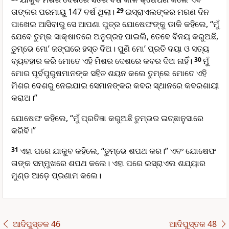
ତାଙ୍କର ପରମାୟୁ 147 ବର୍ଷ ଥିଲା।
29
ଇସ୍ରାଏଲଙ୍କର ମରଣ ଦିନ
ପାଖେଇ ଆସିବାରୁ ସେ ଆପଣା ପୁତ୍ର ଯୋଷେଫଙ୍କୁ ଡାକି କହିଲେ, “ମୁଁ
ଯେବେ ତୁମ୍ଭ ସାକ୍ଷାତରେ ଅନୁଗ୍ରହ ପାଇଲି, ତେବେ ବିନୟ କରୁଅଛି,
ତୁମ୍ଭେ ମୋ’ ଜଙ୍ଘରେ ହସ୍ତ ଦିଅ। ପୁଣି ମୋ’ ପ୍ରତି ଦୟା ଓ ସତ୍ୟ
ବ୍ୟବହାର କରି ମୋତେ ଏହି ମିଶର ଦେଶରେ କବର ଦିଅ ନାହିଁ।
30
ମୁଁ
ମୋର ପୂର୍ବପୁରୁଷମାନଙ୍କ ସହିତ ଶୟନ କଲେ ତୁମ୍ଭେ ମୋତେ ଏହି
ମିଶର ଦେଶରୁ ନେଇଯାଇ ସେମାନଙ୍କର କବର ସ୍ଥାନରେ କବରଶାୟୀ
କରାଅ।”
ଯୋଷେଫ କହିଲେ, “ମୁଁ ପ୍ରତିଜ୍ଞା କରୁଅଛି ତୁମ୍ଭର ଇଚ୍ଛାନୁସାରେ
କରିବି।”
31
ଏହା ପରେ ଯାକୁବ କହିଲେ, “ତୁମ୍ଭେ ଶପଥ କର।” ଏବଂ ଯୋଷେଫ
ତାଙ୍କ ସମ୍ମୁଖରେ ଶପଥ କଲେ। ଏହା ପରେ ଇସ୍ରାଏଲ ଶଯ୍ୟାର
ମୁଣ୍ଡ ଆଡ଼େ ପ୍ରଣାମ କଲେ।
ଆଦିପୁସ୍ତକ 46
ଆଦିପୁସ୍ତକ 48