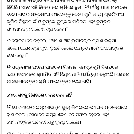
ଫାରୋଙ୍କ ନିମନ୍ତେ ତୁମ୍ଭମାନଙ୍କୁ ଓ ତୁମ୍ଭମାନଙ୍କ ଭୂମି ସବୁ
କିଣିଲି। ଏବେ ଏହି ବିହନ ନେଇ ଭୂମିରେ ବୁଣ।
24
ତହିଁରୁ ଯାହା ଉତ୍ପନ୍ନ
ହେବ। ତାହାର ପଞ୍ଚମାଂଶ ଫାରୋଙ୍କୁ ଦେବ। ପୁଣି ଅନ୍ୟ ଗ୍ଭରିଅଂଶ
ଭୂମିର ବିହନପାଇଁ ଓ ତୁମ୍ଭେ ତୁମ୍ଭର ପରିଜନ ଏବଂ ତୁମ୍ଭର
ପିଲାମାନଙ୍କ ପାଇଁ ଖାଦ୍ୟ ରହିବ।”
25
ଲୋକମାନେ କହିଲେ, “ଆପଣ ଆମ୍ଭମାନଙ୍କ ପ୍ରାଣ ରକ୍ଷା
କଲେ। ଆପଣଙ୍କ କୃପା ଦୃଷ୍ଟି ହେଲେ ଆମ୍ଭେମାନେ ଫାରୋଙ୍କର
ଦାସ ହେବୁ।”
26
ପଞ୍ଚମାଂଶ ଫାରୋ ପାଇବେ। ମିଶରର ସମସ୍ତ ଭୂମି ବିଷୟରେ
ଯୋଷେଫଙ୍କର ସ୍ଥାପିତ ଏହି ନିୟମ ଆଜି ପର୍ଯ୍ୟନ୍ତ ଚଳୁଅଛି। କେବଳ
ଯାଜକମାନଙ୍କର ଭୂମି ଫାରୋଙ୍କର ହେଲା ନାହିଁ।
ମୋର ଶବକୁ ମିଶରରେ କବର ଦେବ ନାହିଁ
27
ସେ ସମୟରେ ଇସ୍ରାଏଲ (ଯାକୁବ) ମିଶରରେ ଗୋଶନ ପ୍ରଦେଶରେ
ବାସ କଲେ। ସେଠାରେ ଇସ୍ରାଏଲମାନେ ସଫଲ ହେଲେ ଏବଂ
ସେମାନଙ୍କର ପରିବାରସବୁ ବୃଦ୍ଧି ପାଇଲା।
28
ଯାକୁବ ମିଶର ଦେଶରେ ସତର ବର୍ଷ କାଳ କ୍ଷେପଣ କଲେ ଏବଂ