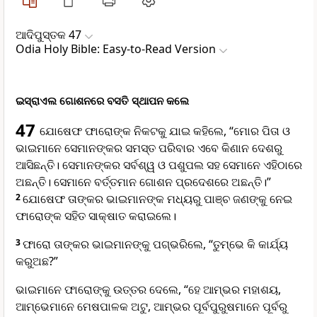
ଆଦିପୁସ୍ତକ 47
Odia Holy Bible: Easy-to-Read Version
ଇସ୍ରାଏଲ ଗୋଶନରେ ବସତି ସ୍ଥାପନ କଲେ
47
ଯୋଷେଫ ଫାରୋଙ୍କ ନିକଟକୁ ଯାଇ କହିଲେ, “ମୋର ପିତା ଓ
ଭାଇମାନେ ସେମାନଙ୍କର ସମସ୍ତ ପରିବାର ଏବେ କିଣାନ ଦେଶରୁ
ଆସିଛନ୍ତି। ସେମାନଙ୍କର ସର୍ବଶ୍ୱ ଓ ପଶୁପଲ ସହ ସେମାନେ ଏହିଠାରେ
ଅଛନ୍ତି। ସେମାନେ ବର୍ତ୍ତମାନ ଗୋଶନ ପ୍ରଦେଶରେ ଅଛନ୍ତି।”
2
ଯୋଷେଫ ତାଙ୍କର ଭାଇମାନଙ୍କ ମଧ୍ୟରୁ ପାଞ୍ଚ ଜଣଙ୍କୁ ନେଇ
ଫାରୋଙ୍କ ସହିତ ସାକ୍ଷାତ କରାଇଲେ।
3
ଫାରୋ ତାଙ୍କର ଭାଇମାନଙ୍କୁ ପଗ୍ଭରିଲେ, “ତୁମ୍ଭେ କି କାର୍ଯ୍ୟ
କରୁଅଛ?”
ଭାଇମାନେ ଫାରୋଙ୍କୁ ଉତ୍ତର ଦେଲେ, “ହେ ଆମ୍ଭର ମହାଶୟ,
ଆମ୍ଭେମାନେ ମେଷପାଳକ ଅଟୁ, ଆମ୍ଭର ପୂର୍ବପୁରୁଷମାନେ ପୂର୍ବରୁ