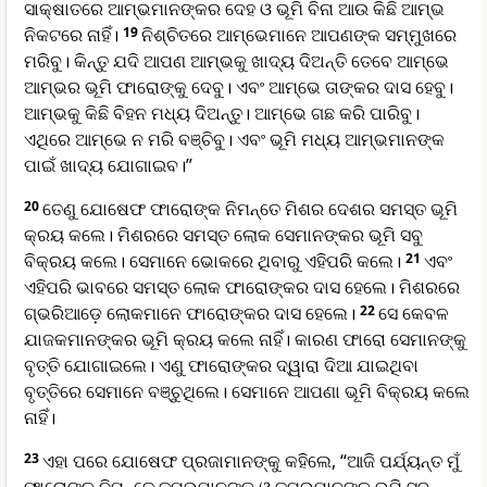
ସାକ୍ଷାତରେ ଆମ୍ଭମାନଙ୍କର ଦେହ ଓ ଭୂମି ବିନା ଆଉ କିଛି ଆମ୍ଭ
ନିକଟରେ ନାହିଁ।
19
ନିଶ୍ଚିତରେ ଆମ୍ଭେମାନେ ଆପଣଙ୍କ ସମ୍ମୁଖରେ
ମରିବୁ। କିନ୍ତୁ ଯଦି ଆପଣ ଆମ୍ଭକୁ ଖାଦ୍ୟ ଦିଅନ୍ତି ତେବେ ଆମ୍ଭେ
ଆମ୍ଭର ଭୂମି ଫାରୋଙ୍କୁ ଦେବୁ। ଏବଂ ଆମ୍ଭେ ତାଙ୍କର ଦାସ ହେବୁ।
ଆମ୍ଭକୁ କିଛି ବିହନ ମଧ୍ୟ ଦିଅନ୍ତୁ। ଆମ୍ଭେ ଗଛ କରି ପାରିବୁ।
ଏଥିରେ ଆମ୍ଭେ ନ ମରି ବଞ୍ଚିବୁ। ଏବଂ ଭୂମି ମଧ୍ୟ ଆମ୍ଭମାନଙ୍କ
ପାଇଁ ଖାଦ୍ୟ ଯୋଗାଇବ।”
20
ତେଣୁ ଯୋଷେଫ ଫାରୋଙ୍କ ନିମନ୍ତେ ମିଶର ଦେଶର ସମସ୍ତ ଭୂମି
କ୍ରୟ କଲେ। ମିଶରରେ ସମସ୍ତ ଲୋକ ସେମାନଙ୍କର ଭୂମି ସବୁ
ବିକ୍ରୟ କଲେ। ସେମାନେ ଭୋକରେ ଥିବାରୁ ଏହିପରି କଲେ।
21
ଏବଂ
ଏହିପରି ଭାବରେ ସମସ୍ତ ଲୋକ ଫାରୋଙ୍କର ଦାସ ହେଲେ। ମିଶରରେ
ଗ୍ଭରିଆଡ଼େ ଲୋକମାନେ ଫାରୋଙ୍କର ଦାସ ହେଲେ।
22
ସେ କେବଳ
ଯାଜକମାନଙ୍କର ଭୂମି କ୍ରୟ କଲେ ନାହିଁ। କାରଣ ଫାରୋ ସେମାନଙ୍କୁ
ବୃତ୍ତି ଯୋଗାଇଲେ। ଏଣୁ ଫାରୋଙ୍କର ଦ୍ୱାରା ଦିଆ ଯାଇଥିବା
ବୃତ୍ତିରେ ସେମାନେ ବଞ୍ଚୁଥିଲେ। ସେମାନେ ଆପଣା ଭୂମି ବିକ୍ରୟ କଲେ
ନାହିଁ।
23
ଏହା ପରେ ଯୋଷେଫ ପ୍ରଜାମାନଙ୍କୁ କହିଲେ, “ଆଜି ପର୍ଯ୍ୟନ୍ତ ମୁଁ