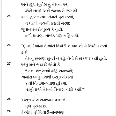
અને છૂટા મૂકીશ હું તેમના પર,
ઝેરી નાગો અને જનાવરો જંગલી.
25
ઘર બહાર તરવાર તેમને પૂરા કરશે,
ને ઘરમાં ભયથી ફફડી મરશે;
જુવાન સ્ત્રી-પુરુષ કે વૃદ્વો,
વળી ધાવણાં બાળક પણ નહિ બચે.
26
“‘દૂરના દેશોમાં તેઓને વિખેરી નાખવાનો મે નિર્ણય કર્યો
હતો,
તેમનું સ્મરણ સુદ્ધાં ન રહે, તેવો મેં સંકલ્પ કર્યો હતો.
27
પરંતુ મને ભય છે એવો કે
તેમનાં શત્રુઓ ખોટું સમજશે;
અમાંરા બાહુબળથી ઇસ્રાએલનો
કર્યો વિનાશ-બડાશ હાંકશે.
“યહોવાએ તેમનો વિનાશ નથી કર્યો.”’
28
“ઇસ્રાએલ સમજણ વગરની
મૂર્ખ પ્રજા છે.
29
તેઓમાં હોશિયારી-સમજણ