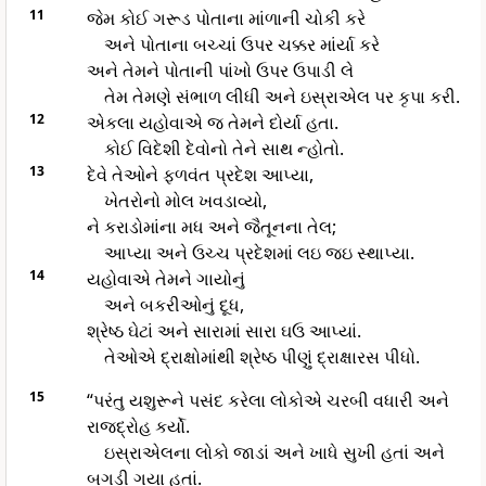
11
જેમ કોઈ ગરૂડ પોતાના માંળાની ચોકી કરે
અને પોતાના બચ્ચાં ઉપર ચક્કર માંર્યા કરે
અને તેમને પોતાની પાંખો ઉપર ઉપાડી લે
તેમ તેમણે સંભાળ લીધી અને ઇસ્રાએલ પર કૃપા કરી.
12
એકલા યહોવાએ જ તેમને દોર્યા હતા.
કોઈ વિદેશી દેવોનો તેને સાથ ન્હોતો.
13
દેવે તેઓને ફળવંત પ્રદેશ આપ્યા,
ખેતરોનો મોલ ખવડાવ્યો,
ને કરાડોમાંના મધ અને જૈતૂનના તેલ;
આપ્યા અને ઉચ્ચ પ્રદેશમાં લઇ જઇ સ્થાપ્યા.
14
યહોવાએ તેમને ગાયોનું
અને બકરીઓનું દૂધ,
શ્રેષ્ઠ ઘેટાં અને સારામાં સારા ઘઉ આપ્યાં.
તેઓએ દ્રાક્ષોમાંથી શ્રેષ્ઠ પીણું દ્રાક્ષારસ પીધો.
15
“પરંતુ યશુરૂને પસંદ કરેલા લોકોએ ચરબી વધારી અને
રાજદ્રોહ કર્યો.
ઇસ્રાએલના લોકો જાડાં અને ખાધે સુખી હતાં અને
બગડી ગયા હતાં.