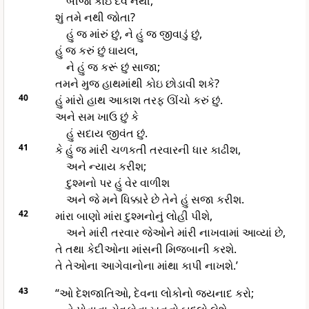
બીજો કોઇ દેવ નથી,
શું તમે નથી જોતા?
હું જ માંરું છું, ને હું જ જીવાડું છું,
હું જ કરું છું ઘાયલ,
ને હું જ કરૂં છું સાજા;
તમને મુજ હાથમાંથી કોઇ છોડાવી શકે?
40
હું માંરો હાથ આકાશ તરફ ઊંચો કરું છું.
અને સમ ખાઉ છું કે
હું સદાય જીવંત છું.
41
કે હું જ માંરી ચળકતી તરવારની ધાર કાઢીશ,
અને ન્યાય કરીશ;
દુશ્મનો પર હું વેર વાળીશ
અને જે મને ધિક્કારે છે તેને હું સજા કરીશ.
42
માંરા બાણો માંરા દુશ્મનોનું લોહી પીશે,
અને માંરી તરવાર જેઓને માંરી નાખવામાં આવ્યાં છે,
તે તથા કેદીઓના માંસની મિજબાની કરશે.
તે તેઓના આગેવાનોના માંથા કાપી નાખશે.’
43
“ઓ દેશજાતિઓ, દેવના લોકોનો જયનાદ કરો;