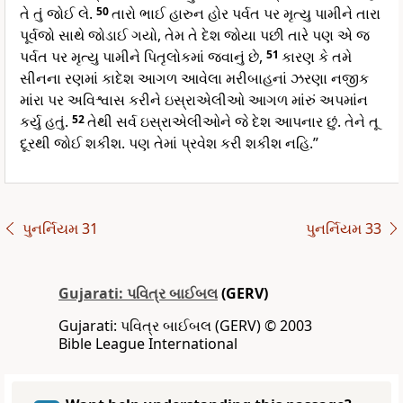
તે તું જોઈ લે.
50
તારો ભાઈ હારુન હોર પર્વત પર મૃત્યુ પામીને તારા
પૂર્વજો સાથે જોડાઈ ગયો, તેમ તે દેશ જોયા પછી તારે પણ એ જ
પર્વત પર મૃત્યુ પામીને પિતૃલોકમાં જવાનું છે,
51
કારણ કે તમે
સીનના રણમાં કાદેશ આગળ આવેલા મરીબાહનાં ઝરણા નજીક
માંરા પર અવિશ્વાસ કરીને ઇસ્રાએલીઓ આગળ માંરું અપમાંન
કર્યુ હતું.
52
તેથી સર્વ ઇસ્રાએલીઓને જે દેશ આપનાર છું. તેને તૂ
દૂરથી જોઈ શકીશ. પણ તેમાં પ્રવેશ કરી શકીશ નહિ.”
પુનર્નિયમ 31
પુનર્નિયમ 33
Gujarati: પવિત્ર બાઈબલ
(GERV)
Gujarati: પવિત્ર બાઈબલ (GERV) © 2003
Bible League International