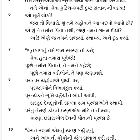
તમે ઇસ્રાએલીઓ ભ્રષ્ટ થયા અને પાપથી ખરડાયા.
તમે એનાં, કેવાં કુટિલ-કપટી દુષ્ટ સંતાન નીવડયાં!
6
ઓ મૂર્ખ લોકો!
જરા તો વિચારો, શું તમે યહોવાને આ બદબો આપો છો?
એ શું તે તમાંરા પિતા નથી, જેણે તમને જન્મ દીધો?
અરે! એણે જ તમને સજર્યા, સ્થાપ્યા અને દૃડ કર્યાં.
7
“ભૂતકાળનું તમે જરા સ્મરણ તો કરો;
કેવા હતા તમાંરા પૂર્વજો!
પૂછો તમાંરા પિતાને, તે તમને કહેશે;
પૂછો તમાંરા વડીલોને, તે પણ જણાવશે.
8
પરાત્પર યહોવાએ પૃથ્વી પર,
પ્રજાઓને વિભાજીત કર્યા,
પ્રત્યેકને ભૂમિ વહેંચીને બાંધી આપી,
સરહદ દેવદૂતોની સંખ્યા સમ પ્રજાઓને સ્થાપી.
9
પરંતુ તેમણે કોઇને ઇસ્રાએલ માંટે ન નીમ્યા,
કારણ, ઇસ્રાએલ દેવની પોતાની પ્રજા છે.
10
“વેરાન-રણમાં એમનું રક્ષણ કર્યું હતું,
અને આંખની કીકીની જેમ સંભાળ કરીં હતી.