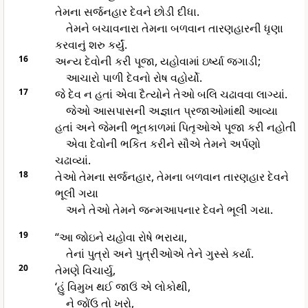
તેમના સર્જનહાર દેવને છોડી દીધા.
તેમને બચાવનારા તેમના બળવાન તારણહારની ધૃણા
કરવાનું શરુ કર્યું.
16
અન્ય દેવોની કરી પૂજા, યહોવામાં ઇર્ષ્યા જગાડી;
આચારો પાળી દેવનો રોષ વહોર્યો.
17
જે દેવ ન હતાં એવા દૈત્યોને તેઓ બલિ ચઢાવવા લાગ્યાં.
જેઓ આસપાસની અજ્ઞાત પ્રજાઓમાંથી આવ્યા
હતાં અને જેમની ભૂતકાળમાં પિતૃઓએ પૂજા કરી નહોતી
એવા દેવોની ભકિત કરીને સૌએ તેમને અર્પણો
ચઢાવ્યાં.
18
તેઓ તેમના સર્જનહાર, તેમના બળવાન તારણહાર દેવને
ભૂલી ગયા
અને તેઓ તેમને જન્મઆપનાર દેવને ભૂલી ગયા.
19
“આ જોઇને યહોવા રોષે ભરાયા,
તેનાં પુત્રો અને પુત્રીઓએ તેને ગુસ્સે કર્યા.
20
તેમણે વિચાર્યુ,
‘હું વિમુખ થઈ જાઉં એ લોકોથી,
ને જોંઉ તો ખરો,