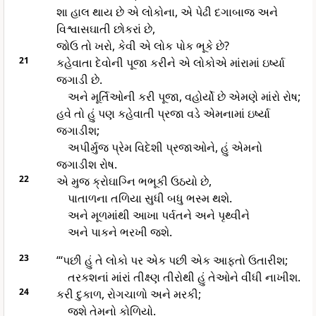
શા હાલ થાય છે એ લોકોના, એ પેઢી દગાબાજ અને
વિશ્વાસઘાતી છોકરાં છે,
જોઉ તો ખરો, કેવી એ લોક પોક ભૂકે છે?
21
કહેવાતા દેવોની પૂજા કરીને એ લોકોએ માંરામાં ઇર્ષ્યા
જગાડી છે.
અને મૂર્તિઓની કરી પૂજા, વહોર્યો છે એમણે માંરો રોષ;
હવે તો હું પણ કહેવાતી પ્રજા વડે એમનામાં ઇર્ષ્યા
જગાડીશ;
અપીર્મુજ પ્રેમ વિદેશી પ્રજાઓને, હું એમનો
જગાડીશ રોષ.
22
એ મુજ ક્રોઘાગ્નિ ભભૂકી ઉઠયો છે,
પાતાળના તળિયા સુધી બધુ ભસ્મ થશે.
અને મૂળમાંથી આખા પર્વતને અને પૃથ્વીને
અને પાકને ભરખી જશે.
23
“‘પછી હું તે લોકો પર એક પછી એક આફતો ઉતારીશ;
તરકશનાં માંરાં તીક્ષ્ણ તીરોથી હું તેઓને વીંધી નાખીશ.
24
કરી દુકાળ, રોગચાળો અને મરકી;
જશે તેમનો કોળિયો.