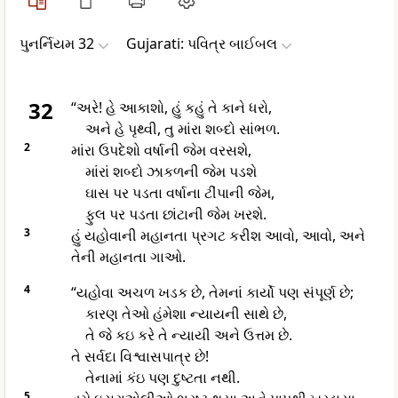
પુનર્નિયમ 32
Gujarati: પવિત્ર બાઈબલ
32
“અરે! હે આકાશો, હું કહું તે કાને ધરો,
અને હે પૃથ્વી, તુ માંરા શબ્દો સાંભળ.
2
માંરા ઉપદેશો વર્ષાની જેમ વરસશે,
માંરાં શબ્દો ઝાકળની જેમ પડશે
ઘાસ પર પડતા વર્ષાના ટીંપાની જેમ,
ફુલ પર પડતા છાંટાની જેમ ખરશે.
3
હું યહોવાની મહાનતા પ્રગટ કરીશ આવો, આવો, અને
તેની મહાનતા ગાઓ.
4
“યહોવા અચળ ખડક છે, તેમનાં કાર્યો પણ સંપૂર્ણ છે;
કારણ તેઓ હંમેશા ન્યાયની સાથે છે,
તે જે કઇ કરે તે ન્યાયી અને ઉત્તમ છે.
તે સર્વદા વિશ્વાસપાત્ર છે!
તેનામાં કંઇ પણ દુષ્ટતા નથી.
5