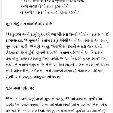
તે પોતાના સેવકોના ખૂનનો બદલો લેશે,
કરશે સજા તે પોતાના દુશ્મનોને,
ને કરશે પાવન પોતાના લોકોના દેશને.”
મૂસા તેનું ગીત લોકોને શીખવે છે
44
મૂસાએ અને યહોશુઆએ આ ગીતના શબ્દો લોકોના સમક્ષ ગાઈ
સંભળાવ્યા.
45
મૂસાએ તમાંમ ઇસ્રાએલીઓને આ વચનો આપવાનું
પૂરૂં કર્યા પછી.
46
તેણે કહ્યું, “આજે મેં તમાંરી સમક્ષ જે વચનો
ઉચ્ચાર્યા છે તે હૈયે કોતરી રાખજો, તમાંરા વંશજોને આ નિયમનાં
વચનોનું પાલન કરવાનું જણાવજો.
47
આ નિયમો ફકત શબ્દો જ
નથી, તે તમાંરું જીવન છે! તેને આધિન થઈને પાલન કરશો તો યર્દન
નદી ઓળંગીને જે દેશનો, તમે કબજો મેળવશો તેમાં તમે દીર્ઘકાળ
સુખી અને સમુદ્વ આયુષ્ય ભોગવશો.”
મૂસા નબો પર્વત પર
48
તે જ દિવસે યહોવાએ મૂસાને કહ્યું,
49
“મોઆબના પ્રદેશમાં
યરીખોની સામે અબારીમના પર્વતોમાં નબો પર્વત પર જા, તેની ટોચ
પર ચઢીને ઇસ્રાએલી લોકોને હું જે કનાનનો પ્રદેશ આપવાનો છું