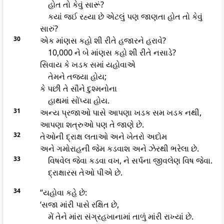
હોત તો કેવું સારૂં?
કયાં જઈ રહ્યા છે એટલું પણ જાણતા હોત તો કેવું
સારું?
30
એક માંણસ કહો શી રીતે હજારને હરાવે?
10,000 ને બે માંણસ કહો શી રીતે નસાડે?
સિવાય કે ખડક સમાં યહોવાએ
તેમને તજયા હોય;
કે પછી તે સૌને દુશ્મનોના
હાથમાં સોંપ્યા હોય.
31
અન્ય પ્રજાઓ પાસે આપણા ખડક સમ ખડક નથી,
આપણા શત્રુઓ પણ તે જાણે છે.
32
તેઓની દ્રાક્ષ લતાઓ અને ખેતરો અદોમ
અને ગમોરાહની જેમ કડવાશ અને ઝેરથી ભરેલા છે.
33
વિષવેલ જેવા કડવા વખ, ને સર્પના જીવલેણ વિષ જેવા.
દ્રાક્ષારસ તેઓ પીએ છે.
34
“યહોવા કહે છે:
‘સજા માંરી પાસે રક્ષિત છે,
મેં તેને માંરા સંગ્રહખાનામાં તાળું માંરી રાખ્યાં છે.