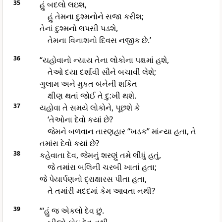
35
હું બદલો લઇશ,
હું તેમના દુશ્મનોને સજા કરીશ;
તેનાં દુશ્મનો લપસી પડશે,
તેમના વિનાશનો દિવસ નજીક છે.’
36
“યહોવાનો ન્યાય તેના લોકોના પક્ષમાં હશે,
તેઓ દયા દર્શાવી સૌને બચાવી લેશે;
ગુલામ અને મુકત બંનેની શકિત
ક્ષીણ થતાં જોઈ તે દુ:ખી થશે.
37
યહોવા તે સમયે લોકોને, પૂછશે કે
‘તેઓના દેવો કયાં છે?
જેમને બળવાન તારણહાર “ખડક” માંન્યા હતા, તે
તમાંરા દેવો કયાં છે?
38
કહેવાતા દેવ, જેમનું શરણું તમે લીધું હતું,
જે તમાંરા બલિની ચરબી ખાતાં હતા;
જે પેયાર્પણનો દ્રાક્ષારસ પીતા હતા,
તે તમાંરી મદદમાં કેમ આવતા નથી?
39
“‘હું જ એકલો દેવ છું.