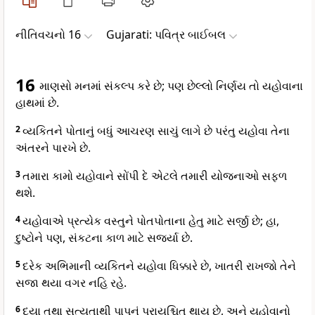
નીતિવચનો 16
Gujarati: પવિત્ર બાઈબલ
16
માણસો મનમાં સંકલ્પ કરે છે; પણ છેલ્લો નિર્ણય તો યહોવાના
હાથમાં છે.
2
વ્યકિતને પોતાનું બધું આચરણ સાચું લાગે છે પરંતુ યહોવા તેના
અંતરને પારખે છે.
3
તમારા કામો યહોવાને સોંપી દે એટલે તમારી યોજનાઓ સફળ
થશે.
4
યહોવાએ પ્રત્યેક વસ્તુને પોતપોતાના હેતુ માટે સર્જી છે; હા,
દુષ્ટોને પણ, સંકટના કાળ માટે સર્જ્યા છે.
5
દરેક અભિમાની વ્યકિતને યહોવા ધિક્કારે છે, ખાતરી રાખજો તેને
સજા થયા વગર નહિ રહે.
6
દયા તથા સત્યતાથી પાપનું પ્રાયશ્ચિત થાય છે, અને યહોવાનો