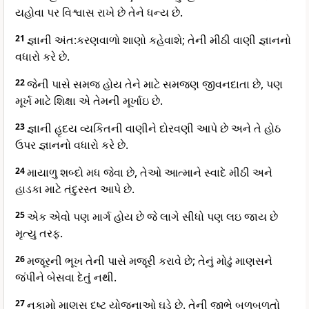
યહોવા પર વિશ્વાસ રાખે છે તેને ધન્ય છે.
21
જ્ઞાની અંત:કરણવાળો શાણો કહેવાશે; તેની મીઠી વાણી જ્ઞાનનો
વધારો કરે છે.
22
જેની પાસે સમજ હોય તેને માટે સમજણ જીવનદાતા છે, પણ
મૂર્ખ માટે શિક્ષા એ તેમની મૂર્ખાઇ છે.
23
જ્ઞાની હૃદય વ્યકિતની વાણીને દોરવણી આપે છે અને તે હોઠ
ઉપર જ્ઞાનનો વધારો કરે છે.
24
માયાળુ શબ્દો મધ જેવા છે, તેઓ આત્માને સ્વાદે મીઠી અને
હાડકા માટે તંદુરસ્ત આપે છે.
25
એક એવો પણ માર્ગ હોય છે જે લાગે સીધો પણ લઇ જાય છે
મૃત્યુ તરફ.
26
મજૂરની ભૂખ તેની પાસે મજૂરી કરાવે છે; તેનું મોઢું માણસને
જંપીને બેસવા દેતું નથી.
27
નકામો માણસ દુષ્ટ યોજનાઓ ઘડે છે. તેની જીભે બળબળતો