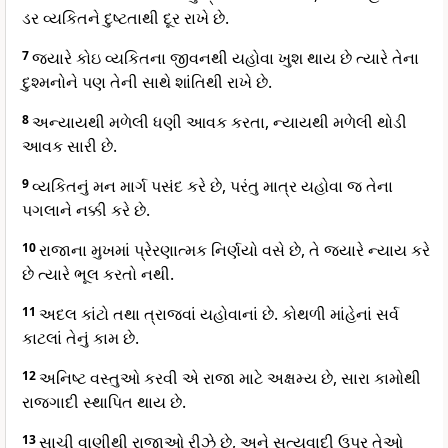
ડર વ્યકિતને દુષ્ટતાથી દૂર રાખે છે.
7
જ્યારે કોઇ વ્યકિતના જીવનથી યહોવા ખુશ થાય છે ત્યારે તેના
દુશ્મનોને પણ તેની સાથે શાંતિથી રાખે છે.
8
અન્યાયથી મળેલી ધણી આવક કરતા, ન્યાયથી મળેલી થોડી
આવક સારી છે.
9
વ્યકિતનું મન માર્ગ પસંદ કરે છે, પરંતુ માત્ર યહોવા જ તેના
પગલાને નક્કી કરે છે.
10
રાજાના મુખમાં પ્રેરણાત્મક નિર્ણયો વસે છે, તે જ્યારે ન્યાય કરે
છે ત્યારે ભૂલ કરતો નથી.
11
અદલ કાંટો તથા ત્રાજવાં યહોવાનાં છે. કોથળી માંહેનાં સર્વ
કાટલાં તેનું કામ છે.
12
અનિષ્ટ વસ્તુઓ કરવી એ રાજા માટે અક્ષમ્ય છે, સારા કામોથી
રાજગાદી સ્થાપિત થાય છે.
13
સાચી વાણીથી રાજાઓ રીઝે છે, અને સત્યવાદી ઉપર તેઓ