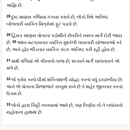
અજ્ઞિ છે.
28
દુષ્ટ માણસ કજિયા-કંકાસ કરાવે છે, લોકો વિષે અનિષ્ટ
બોલનારી વ્યકિત મિત્રોમાં ફૂટ પડાવે છે.
29
હિંસક માણસ પોતાના પડોશીને છેતરીને ખરાબ માર્ગે દોરી જાય
છે.
30
આંખ મટકાવનાર વ્યકિત મુશ્કેલી લાવનારી યોજનાઓ કરે
છે, અને હોઠ ભીડનાર વ્યકિત કંઇક અનિષ્ટ કરી રહી હોય છે.
31
માથે પળિયાં એે ગૌરવનો તાજ છે; સત્યને માર્ગે ચાલનારને એ
મળે છે.
32
જે ક્રોધ કરવે ધીમો શકિતશાળી યોદ્ધા કરતાં વધું ઇચ્છનીય છે;
અને જે પોતાના મિજાજને કાબૂમાં રાખે છે તે શહેર જીતનાર કરતાં
ઉત્તમ છે.
33
લોકો દ્વારા ચિઠ્ઠી નાખવામાં આવે છે, પણ નિર્ણય તો તે બધાંયનો
યહોવાના હાથમાં છે.