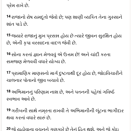
પ્રેમ રાખે છે.
14
રાજાનો રોષ યમદૂતો જેવો છે; પણ શાણી વ્યકિત તેના ગુસ્સાને
શાંત પાડે છે.
15
જ્યારે રાજાનું મુખ પ્રસન્ન હોય છે ત્યારે જીવન સુરક્ષિત હોય
છે, એની કૃપા વરસાદના વાદળ જેવી છે.
16
સોના કરતાં જ્ઞાન મેળવવું એ ઉત્તમ છે! અને ચાંદી કરતા
સમજણ મેળવવી વધારે યોગ્ય છે.
17
પ્રામાણિક માણસનો માર્ગ દુષ્ટતાથી દૂર હોય છે, જોઇવિચારીને
ચાલનાર પોતાનો જીવ બચાવે છે.
18
અભિમાનનું પરિણામ નાશ છે, અને પતનની પહેલાં ગવિર્ષ્ઠ
સ્વભાવ આવે છે.
19
ગરીબની સાથે નમ્રતા રાખવી તે અભિમાનીની લૂંટના ભાગીદાર
થવા કરતાં વધારે સારું છે.
20
જે યહોવાના વચનને ગણકારે છે તેનું હિત થશે. અને જે કોઇ