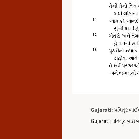
તેથી તેનો વિન
બધાં લોકોનો 
11
આકાશો આનંદ પા
સુખી થાવ! હે
12
ખેતરો અને તેમા
હે વનનાં સર
13
પૃથ્વીનો ન્યાય
યહોવા આવે છ
તે સર્વ પ્રજા
અને જગતનો યથ
Gujarati: પવિત્ર બા
Gujarati: પવિત્ર બાઈ