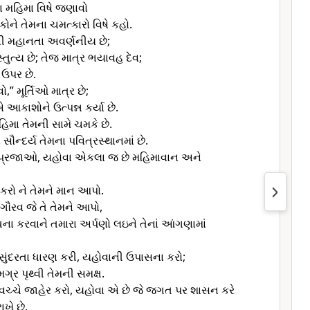
 મહિમા વિષે જણાવો
ોને તેમના ચમત્કારો વિષે કહો.
ી મહાનતા અવર્ણનીય છે;
્તુત્ય છે; તેજ માત્ર ભયાવહ દેવ;
” ઉપર છે.
ો,” મૂર્તિઓ માત્ર છે;
કાશોને ઉત્પન્ન કર્યા છે.
િમા તેમની સામે ચમકે છે.
 સૌન્દર્ય તેમના પવિત્રસ્થાનમાં છે.
્વ પ્રજાઓ, યહોવા એકલા જ છે મહિમાવાન અને
 કરો ને તેમને માન આપો.
 ગૌરવ જે તે તેમને આપો,
ા કરવાને તમારા અર્પણો લઇને તેનાં આંગણામાં
સુંદરતા ધારણ કરી, યહોવાની ઉપાસના કરો;
્ર પૃથ્વી તેમની સમક્ષ.
ચ્ચે જાહેર કરો, યહોવા એ છે જે જગત પર શાસન કરે
ાખે છે,