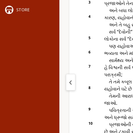
3
પ્રજાઓને તેના
STORE
અને બધા લોક
4
કારણ, યહોવાન
અને તે બહુ સ
સર્વ “દેવોની
5
લોકોના સર્વ “દેવ
પણ યહોવાએ આ
6
ભવ્યતા અને મહ
સાર્મથ્ય અને
7
હે વિશ્વની સર
પરાક્રમી;
તે તમે કબૂલ
8
યહોવાને ઘટે છે
તેમની આરાધન
જાઓ.
9
પવિત્રતાની 
અને ધ્રૂજો સમગ
10
પ્રજાઓની વ
છે અને ટકાવી ર