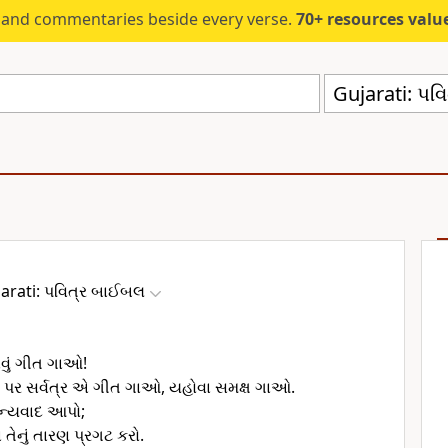
s and commentaries beside every verse.
70+ resources valued at $5,
Gujarati: પવ
arati: પવિત્ર બાઈબલ
વું ગીત ગાઓ!
ી પર સર્વત્ર એ ગીત ગાઓ, યહોવા સમક્ષ ગાઓ.
ધન્યવાદ આપો;
 તેનું તારણ પ્રગટ કરો.