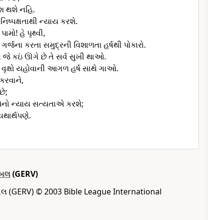
ાશ થશે નહિ.
નિષ્પક્ષતાથી ન્યાય કરશે.
મો! હે પૃથ્વી,
 ગર્જના કરતા સમુદ્રની વિશાળતા હર્ષથી પોકારો.
ં જે કઇં ઊગે છે તે સર્વ સુખી થાઓ.
્વ વૃક્ષો યહોવાની આગળ હર્ષ સાથે ગાઓ.
 કરવાને,
ે;
ઓનો ન્યાય સત્યતાએ કરશે;
ાર્થપણે.
ઈબલ
(GERV)
બલ (GERV) © 2003 Bible League International