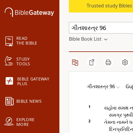
Trusted study Bible
READ
Bible Book List
THE BIBLE
STUDY
TOOLS
BIBLE GATEWAY
PLUS
ગીતશાસ્ત્ર 96
Guj
BIBLE NEWS
1
યહોવા સમક્ષ ન
સમગ્ર પૃથ્વ
EXPLORE
2
તેમના નામને 
MORE
દિનપ્રતિદિન