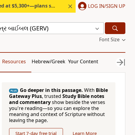
300+—plans start under $6/month.
LOG IN/SIGN UP
િત્ર બાઈબલ (GERV)
Font Size
Resources
Hebrew/Greek
Your Content
Go deeper in this passage.
With
Bible
PLUS
Gateway Plus
, trusted
Study Bible notes
and commentary
show beside the verses
you're reading—so you can explore the
meaning and context of Scripture without
leaving the page.
Start 7-day free trial
Learn More