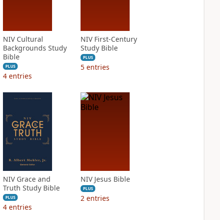
NIV Cultural
NIV First-Century
Backgrounds Study
Study Bible
Bible
PLUS
5
entries
PLUS
4
entries
NIV Grace and
NIV Jesus Bible
Truth Study Bible
PLUS
2
entries
PLUS
4
entries