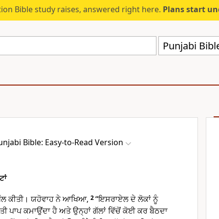
ion Bible study raises, answered right here.
Plans start u
Punjabi Bibl
unjabi Bible: Easy-to-Read Version
ਟਾਂ
 ਗੱਲ ਕੀਤੀ। ਯਹੋਵਾਹ ਨੇ ਆਖਿਆ,
2
“ਇਸਰਾਏਲ ਦੇ ਲੋਕਾਂ ਨੂੰ
ੀ ਪਾਪ ਕਮਾਉਂਦਾ ਹੈ ਅਤੇ ਉਨ੍ਹਾਂ ਗੱਲਾਂ ਵਿੱਚੋਂ ਕੋਈ ਕਰ ਬੈਠਦਾ