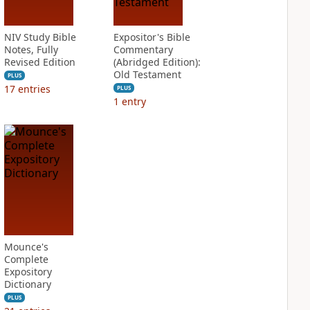
NIV Study Bible
Expositor's Bible
Notes, Fully
Commentary
Revised Edition
(Abridged Edition):
Old Testament
PLUS
17
entries
PLUS
1
entry
Mounce's
Complete
Expository
Dictionary
PLUS