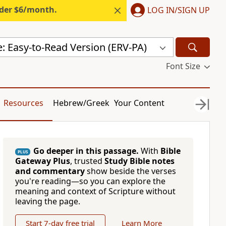
nder $6/month.
LOG IN/SIGN UP
e: Easy-to-Read Version (ERV-PA)
Font Size
Resources
Hebrew/Greek
Your Content
Go deeper in this passage.
With
Bible
PLUS
Gateway Plus
, trusted
Study Bible notes
and commentary
show beside the verses
you're reading—so you can explore the
meaning and context of Scripture without
leaving the page.
Start 7-day free trial
Learn More