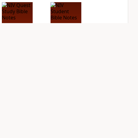
NIV Quest Study
NIV Student Bible
Bible Notes
Notes
PLUS
PLUS
11
entries
3
entries