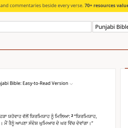
s and commentaries beside every verse.
70+ resources valued at $5,
Punjabi Bibl
jabi Bible: Easy-to-Read Version
ਿਹੜਾ ਯਹੋਵਾਹ ਵੱਲੋਂ ਯਿਰਮਿਯਾਹ ਨੂੰ ਮਿਲਿਆ:
2
“ਯਿਰਮਿਯਾਹ,
ਮੈਂ ਤੈਨੂੰ ਆਪਣਾ ਸੰਦੇਸ਼ ਘੁਮਿਆਰ ਦੇ ਘਰ ਵਿੱਚ ਦੇਵਾਂਗਾ।”