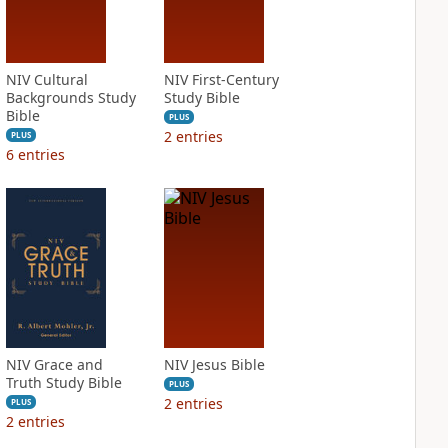
NIV Cultural
NIV First-Century
Backgrounds Study
Study Bible
Bible
PLUS
2
entries
PLUS
6
entries
NIV Grace and
NIV Jesus Bible
Truth Study Bible
PLUS
2
entries
PLUS
2
entries