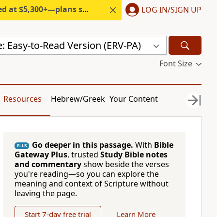
300+—plans start under $6/month.
LOG IN/SIGN UP
e: Easy-to-Read Version (ERV-PA)
Font Size
Resources
Hebrew/Greek
Your Content
Go deeper in this passage.
With
Bible
PLUS
Gateway Plus
, trusted
Study Bible notes
and commentary
show beside the verses
you're reading—so you can explore the
meaning and context of Scripture without
leaving the page.
Start 7-day free trial
Learn More