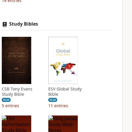
14
entries
Study Bibles
CSB Tony Evans
ESV Global Study
Study Bible
Bible
PLUS
PLUS
5
entries
11
entries