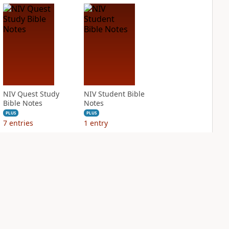
NIV Quest Study
NIV Student Bible
Bible Notes
Notes
PLUS
PLUS
7
entries
1
entry