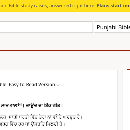
ion Bible study raises, answered right here.
Plans start u
Punjabi Bibl
ble: Easy-to-Read Version
 ਸਾਜ਼ ਨਾਲ
[
a
]
। ਦਾਊਦ ਦਾ ਇੱਕ ਗੀਤ।
ਲਕ, ਸਾਰੀ ਧਰਤੀ ਵਿੱਚ ਤੇਰਾ ਨਾਂ ਵੱਧੇਰੇ ਅਦਭੁਤ ਹੈ।
ੰ ਸਵਰਗ ਵਿੱਚ ਹਰ ਥਾਂ ਉਸਤਤਿ ਮਿਲਦੀ ਹੈ।