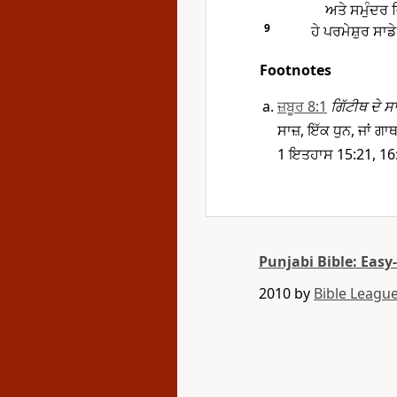
ਅਤੇ ਸਮੁੰਦਰ 
9
ਹੇ ਪਰਮੇਸ਼ੁਰ ਸਾਡ
Footnotes
ਜ਼ਬੂਰ 8:1
ਗਿੱਟੀਥ ਦੇ ਸ
ਸਾਜ਼, ਇੱਕ ਧੁਨ, ਜਾਂ 
1 ਇਤਹਾਸ 15:21, 16
Punjabi Bible: Easy
2010 by
Bible League