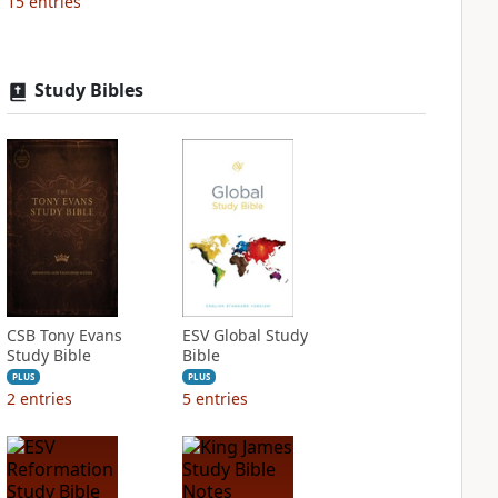
15
entries
Study Bibles
CSB Tony Evans
ESV Global Study
Study Bible
Bible
PLUS
PLUS
2
entries
5
entries