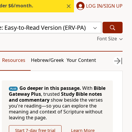
nder $6/month.
LOG IN/SIGN UP
e: Easy-to-Read Version (ERV-PA)
Font Size
Resources
Hebrew/Greek
Your Content
Go deeper in this passage.
With
Bible
PLUS
Gateway Plus
, trusted
Study Bible notes
and commentary
show beside the verses
you're reading—so you can explore the
meaning and context of Scripture without
leaving the page.
Start 7-day free trial
Learn More