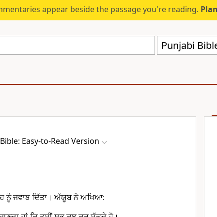
mmentaries appear beside the passage you're reading.
Plan
Punjabi Bibl
Bible: Easy-to-Read Version
ਾਹ ਨੂੰ ਜਵਾਬ ਦਿੱਤਾ। ਅੱਯੂਬ ਨੇ ਅਖਿਆ:
 ਜਾਣਦਾ ਹਾਂ ਕਿ ਤੁਸੀਂ ਸਭ ਕੁਝ ਕਰ ਸੱਕਦੇ ਹੋ।