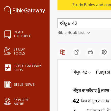
Study Bibles and co
READ
Bible Book List
THE BIBLE
STUDY
TOOLS
BIBLE GATEWAY
PLUS
ਅੱਯੂਬ 42
Punjabi 
BIBLE NEWS
ਅੱਯੂਬ ਦਾ ਯਹੋਵਾਹ ਨੂੰ ਜਵਾਬ
42
EXPLORE
ਫਿਰ ਅੱਯੂਬ ਨੇ ਯਹੋਵ
MORE
2
“ਯਹੋਵਾਹ ਜੀ, ਮੈਂ