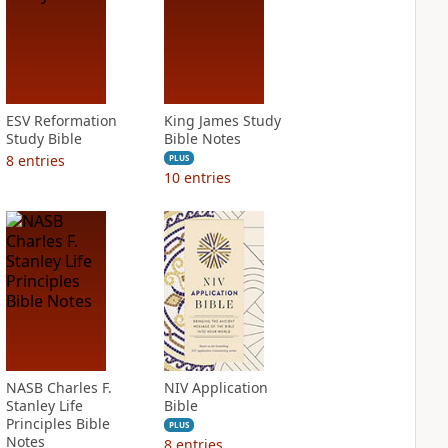
ESV Reformation
King James Study
Study Bible
Bible Notes
8
entries
PLUS
10
entries
NASB Charles F.
NIV Application
Stanley Life
Bible
Principles Bible
PLUS
Notes
8
entries