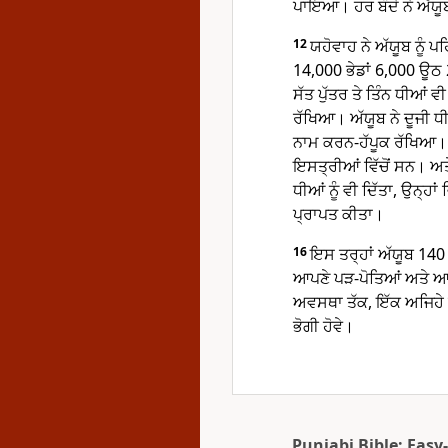
ਪਾਇਆ। ਹਰ ਬੰਦੇ ਨੇ ਅੱਯੂਬ ਨ
12
ਯਹੋਵਾਹ ਨੇ ਅੱਯੂਬ ਨੂੰ ਪਹਿ
14,000 ਭੇਡਾਂ 6,000 ਊਠ
ਸੱਤ ਪੁੱਤਰ ਤੇ ਤਿੰਨ ਧੀਆਂ 
ਰੱਖਿਆ। ਅੱਯੂਬ ਨੇ ਦੂਜੀ 
ਨਾਮ ਕਰਨ-ਹੱਪੂਕ ਰੱਖਿਆ।
ਇਸਤ੍ਰੀਆਂ ਵਿੱਚੋਂ ਸਨ। ਅ
ਧੀਆਂ ਨੂੰ ਵੀ ਦਿੱਤਾ, ਉਨ੍ਹਾ
ਪ੍ਰਾਪਤ ਕੀਤਾ।
16
ਇਸ ਤਰ੍ਹਾਂ ਅੱਯੂਬ 140
ਆਪਣੇ ਪੜ-ਪੋਤਿਆਂ ਅਤੇ ਆਪ
ਅਵਸਥਾ ਤੱਕ, ਇੱਕ ਅਜਿਹੇ
ਭੋਗੀ ਹੋਵੇ।
Punjabi Bible: Easy