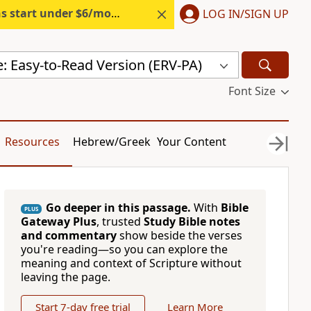
s start under $6/month.
Start free.
LOG IN/SIGN UP
e: Easy-to-Read Version (ERV-PA)
Font Size
Resources
Hebrew/Greek
Your Content
Go deeper in this passage.
With
Bible
PLUS
Gateway Plus
, trusted
Study Bible notes
and commentary
show beside the verses
you're reading—so you can explore the
meaning and context of Scripture without
leaving the page.
Start 7-day free trial
Learn More