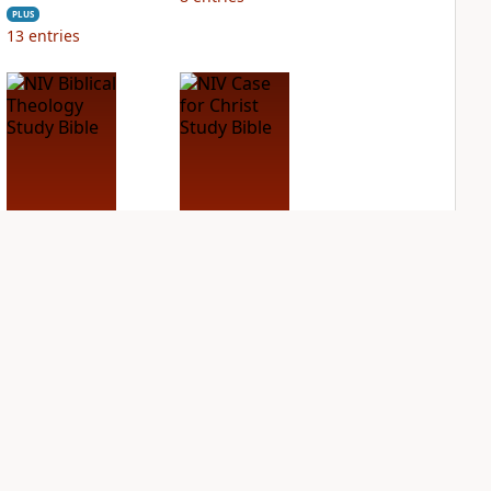
PLUS
13
entries
NIV Biblical
NIV Case for Christ
Theology Study
Study Bible
Bible
PLUS
8
entries
PLUS
11
entries