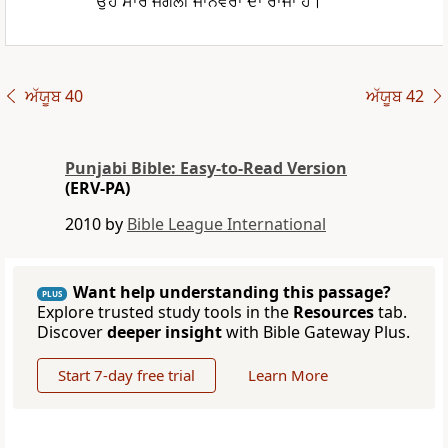
ਉਹ ਸਾਰੇ ਜੰਗਲੀ ਜਾਨਵਰਾਂ ਦਾ ਰਾਜਾ ਹੈ।”
ਅੱਯੂਬ 40
ਅੱਯੂਬ 42
Punjabi Bible: Easy-to-Read Version
(ERV-PA)
2010 by
Bible League International
Want help understanding this passage?
PLUS
Explore trusted study tools in the
Resources
tab.
Discover
deeper insight
with Bible Gateway Plus.
Start 7-day free trial
Learn More