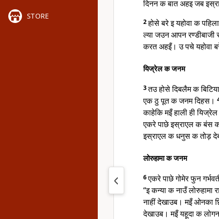
दिनन क बात अहइ जब इस्र
STORE
2
होसे बरे इ यहोवा क पहिल
ल्या जउन आपन रण्डीबाजी 
करत अहइँ। उ पचे यहोवा बर
यिज्रेल क जनम
3
तउ होसे दिबलैम क बिटिया
एक ठु पूत क जनम दिहस।
काहेकि मइँ हाली ही यिज्रेल
एकरे पाछे इस्राएल क बंस
इस्राएल क धनुस क तोड़ द
लोरुहामा क जनम
6
एकरे पाछे गोमेर फुन गर्
“इ कन्या क नाउँ लोरुहामा
नाहीं देखाउब। मइँ ओनका 
देखाउब। मइँ यहूदा क लोगन