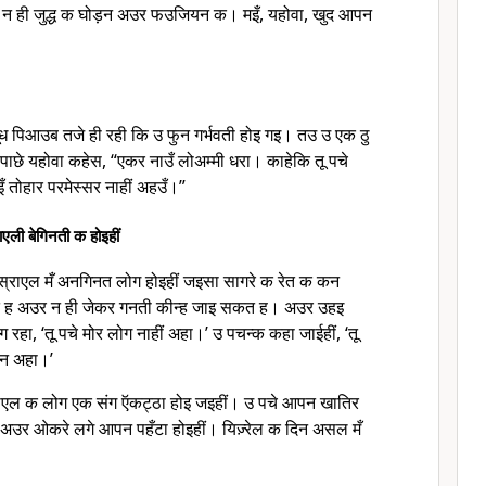
न ही जुद्ध क घोड़न अउर फउजियन क। मइँ, यहोवा, खुद आपन
दूध पिआउब तजे ही रही कि उ फुन गर्भवती होइ गइ। तउ उ एक ठु
 पाछे यहोवा कहेस, “एकर नाउँ लोअम्मी धरा। काहेकि तू पचे
ँ तोहार परमेस्सर नाहीं अहउँ।”
एली बेगिनती क होइहीं
इस्राएल मँ अनगिनत लोग होइहीं जइसा सागरे क रेत क कन
ह अउर न ही जेकर गनती कीन्ह जाइ सकत ह। अउर उहइ
रहा, ‘तू पचे मोर लोग नाहीं अहा।’ उ पचन्क कहा जाईहीं, ‘तू
ान अहा।’
राएल क लोग एक संग ऍकट्ठा होइ जइहीं। उ पचे आपन खातिर
अउर ओकरे लगे आपन पहँटा होइहीं। यिज़्रेल क दिन असल मँ