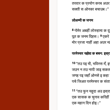
तरवार क प्रयोग करब अउर 
सक्ती स ओनका बचाउब।”
लोअम्मी क जनम
8
गोमेर अबहीं लोरुहामा क 
पूत क जनम दिहस।
9
एकरे
मोर प्रजा नाहीं अहा अउर मइ
परमेस्सर यहोवा क बचन: इस्रा
10
“तउ पइ भी, भविस्स मँ, 
जउन न तउ नापी जाइ सकत 
जगह पइ जहाँ ओनसे इ कहा ग 
पचे जिअत परमेस्सर क संत
11
“तउ फुन यहूदा अउ इस्
एक सासक क चुनाव करिहीं 
एक महान दिन होइ।”