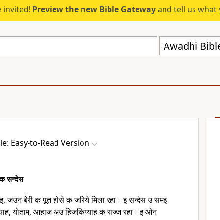
 invited!
Preview the new Bible Gateway
and tell us what 
Awadhi Bibl
le: Easy-to-Read Version
 क सन्देस
इ, जउन बेरी क पूत होसे क जरिये मिला रहा। इ सन्देस उ समइ
जियाह, योताम, आहाज अउ हिजकिय्याह क राज्ज रहा। इ ओन