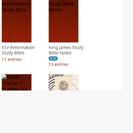
ESV Reformation
King James Study
Study Bible
Bible Notes
11
entries
PLUS
13
entries
NASB Charles F.
NIV Application
Stanley Life
Bible