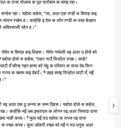
ाएल क राजा योआस क पूत यारोबाम क समइ रहा।
ा सन्देस रहा। यहोवा कहेस, “जा, अउर एक रण्डी स बियाह कइ
स संतान रखेस ह। काहेकि इ देस क लोग रण्डी क तरह बेउहार
े अबिस्सासी रहेन ह।”
 गोमेर स बियाह कइ लिहस। गोमेर गर्भवती भइ अउर उ होसे बरे
4
यहोवा होसे स कहेस, “एकर नाउँ यिज्रेल राखा। काहे?
 घाटी मँ कीन्ह गइन हत्या बरे येहू क परिवार क सजा देब फिन
 क राज्ज क खतम कइ देबउँ।
5
उहइ समइ यिज्रेल घाटी मँ, मइँ
ेब।”
भवती भइ अउर एक ठु कन्या क जन्म दिहस। यहोवा होसे स कहेस,
 राखा। काहेकि मइँ अब इस्राएल क लोगन पइ अउर जियादा दाया
छिमा नाहीं करब।
7
मुला मइँ तउ यहोवा क राज्ज पइ दाया
 क रच्छा करब। मुला ओकरी रच्छा बरे मइँ न तउ धनुस अउर