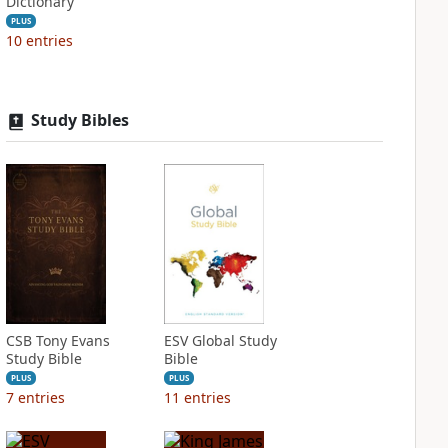
Dictionary
PLUS
10
entries
Study Bibles
CSB Tony Evans
ESV Global Study
Study Bible
Bible
PLUS
PLUS
7
entries
11
entries