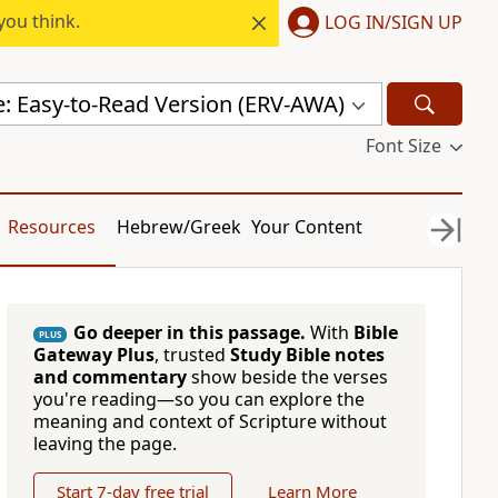
you think.
LOG IN/SIGN UP
e: Easy-to-Read Version (ERV-AWA)
Font Size
Resources
Hebrew/Greek
Your Content
Go deeper in this passage.
With
Bible
PLUS
Gateway Plus
, trusted
Study Bible notes
and commentary
show beside the verses
you're reading—so you can explore the
meaning and context of Scripture without
leaving the page.
Start 7-day free trial
Learn More