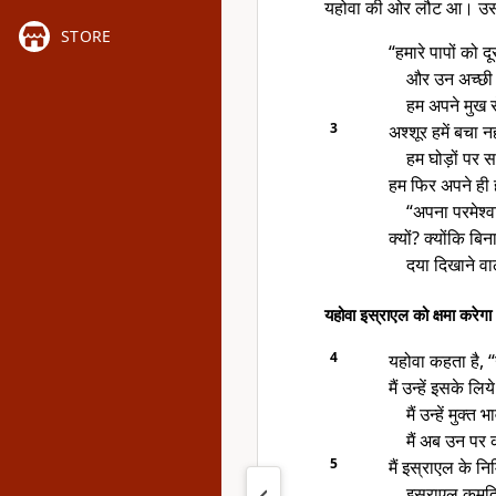
यहोवा की ओर लौट आ। उस
STORE
“हमारे पापों को द
और उन अच्छी ब
हम अपने मुख से
3
अश्शूर हमें बचा न
हम घोड़ों पर स
हम फिर अपने ही ह
“अपना परमेश्वा
क्यों? क्योंकि बि
दया दिखाने वा
यहोवा इस्राएल को क्षमा करेगा
4
यहोवा कहता है, “उ
मैं उन्हें इसके लिय
मैं उन्हें मुक्त
मैं अब उन पर क
5
मैं इस्राएल के न
इस्राएल कुमुद