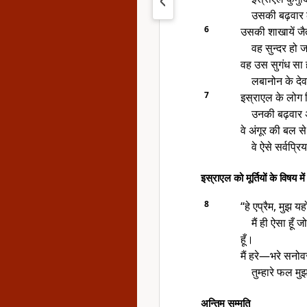
उसकी बढ़वार ल
6
उसकी शाखायें जैतू
वह सुन्दर हो 
वह उस सुगंध सा 
लबानोन के देवद
7
इस्राएल के लोग फिर
उनकी बढ़वार अ
वे अंगूर की बल स
वे ऐसे सर्वप्र
इस्राएल को मूर्तियों के विषय मे
8
“हे एप्रैम, मुझ य
मैं ही ऐसा हूँ 
हूँ।
मैं हरे—भरे सनोवर
तुम्हारे फल मु
अन्तिम सम्मति