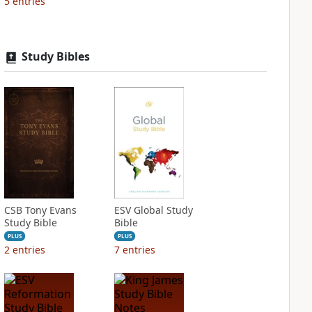
5
entries
Study Bibles
CSB Tony Evans
ESV Global Study
Study Bible
Bible
PLUS
PLUS
2
entries
7
entries