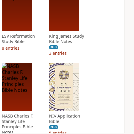
ESV Reformation
King James Study
Study Bible
Bible Notes
8
entries
PLUS
3
entries
NASB Charles F.
NIV Application
Stanley Life
Bible
Principles Bible
PLUS
Notes
5
entries