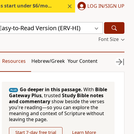
s start under $6/month.
Start free.
LOG IN/SIGN UP
 Easy-to-Read Version (ERV-HI)
Font Size
Resources
Hebrew/Greek
Your Content
Go deeper in this passage.
With
Bible
PLUS
Gateway Plus
, trusted
Study Bible notes
and commentary
show beside the verses
you're reading—so you can explore the
meaning and context of Scripture without
leaving the page.
Start 7-day free trial
Learn More