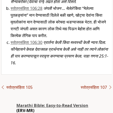
सैन्याबरोबर (देवाचा राग) लढत होता असे दिसते.
स्तोत्रसंहिता 106:28
जंगली भोजन … मेलेले
किंवा “मेलेल्या
पुतळड्यांना” मान देण्यासाठी दिलेले बळी खाणे, खोट्या देवांना किंवा
मृतलोकांना मान देण्यासाठी लोक बरेचदा थडग्याजवळ भेटत. ही भोजने
रानटी जंगली असत कारण लोक तिथे मद्य पिऊन बेहोश होत आणि
कित्येक लैगिक पाप करीत.
स्तोत्रसंहिता 106:30
प्रार्तना केली किंवा मध्यस्थी केली न्याय दिला.
फीनेहासने केवळ देवाजवळ प्रार्थनाच केली असे नाही तर त्याने लोकांना
ही पाप करण्यापासून परावृत्त करण्याचा प्रयत्न केला. पाहा गणना 25:1-
16.
स्तोत्रसंहिता 105
स्तोत्रसंहिता 107
Marathi Bible: Easy-to-Read Version
(ERV-MR)