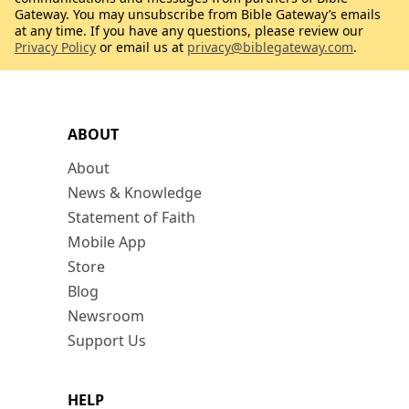
Gateway. You may unsubscribe from Bible Gateway’s emails
at any time. If you have any questions, please review our
Privacy Policy
or email us at
privacy@biblegateway.com
.
ABOUT
About
News & Knowledge
Statement of Faith
Mobile App
Store
Blog
Newsroom
Support Us
HELP