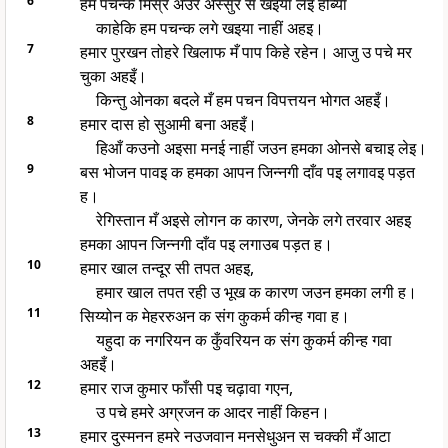
6
हम पचन्क मिस्र अउर अस्सुर स खइया लेइ होब्या
काहेकि हम पचन्क लगे खइया नाहीं अहइ।
7
हमार पुरखन तोहरे खिलाफ मँ पाप किहे रहेन। आजु उ पचे मर
चुका अहइँ।
किन्तु ओनका बदले मँ हम पचन विपत्तयन भोगत अहइँ।
8
हमार दास हो सुआमी बना अहइँ।
हिआँ कउनो अइसा मनई नाहीं जउन हमका ओनसे बचाइ लेइ।
9
बस भोजन पावइ क हमका आपन जिन्नगी दाँव पइ लगावइ पड़त
ह।
रेगिस्तान मँ अइसे लोगन क कारण, जेनके लगे तरवार अहइ
हमका आपन जिन्नगी दाँव पइ लगाउब पड़त ह।
10
हमार खाल तन्दूर सी तपत अहइ,
हमार खाल तपत रही उ भूख क कारण जउन हमका लगी ह।
11
सिय्योन क मेहररुअन क संग कुकर्म कीन्ह गवा ह।
यहुदा क नगरियन क कुँवरियन क संग कुकर्म कीन्ह गवा
अहइँ।
12
हमार राज कुमार फाँसी पइ चढ़ावा गएन,
उ पचे हमरे अग्रजन क आदर नाहीं किहन।
13
हमार दुस्मनन हमरे नउजवान मनसेधुअन स चक्की मँ आटा