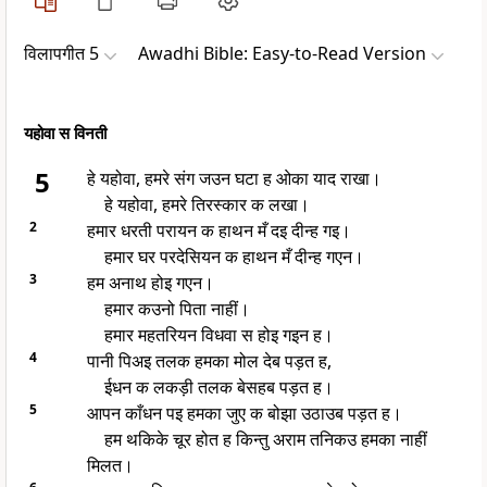
विलापगीत 5
Awadhi Bible: Easy-to-Read Version
यहोवा स विनती
5
हे यहोवा, हमरे संग जउन घटा ह ओका याद राखा।
हे यहोवा, हमरे तिरस्कार क लखा।
2
हमार धरती परायन क हाथन मँ दइ दीन्ह गइ।
हमार घर परदेसियन क हाथन मँ दीन्ह गएन।
3
हम अनाथ होइ गएन।
हमार कउनो पिता नाहीं।
हमार महतरियन विधवा स होइ गइन ह।
4
पानी पिअइ तलक हमका मोल देब पड़त ह,
ईधन क लकड़ी तलक बेसहब पड़त ह।
5
आपन काँधन पइ हमका जुए क बोझा उठाउब पड़त ह।
हम थकिके चूर होत ह किन्तु अराम तनिकउ हमका नाहीं
मिलत।