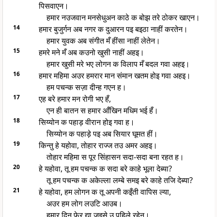
पिसवाएन।
हमार नउजवान मनसेधुअन काठे क बोझ तरे ठोकर खाएन।
14
हमार बुजुर्गन अब नगर क दुआरन पइ बइठा नाहीं करतेन।
हमार युवक अब संगीत मँ हींसा नाहीं लेतेन।
15
हमरे मने मँ अब कउनो खुसी नाहीं अहइ।
हमार खुसी मरे भए लोगन क विलाप मँ बदल गवा अहइ।
16
हमार महिमा अउर हमरार मान संमान खतम होइ गवा अहइ।
हम पचन्क सज़ा दीन्ह गएन ह।
17
एह बरे हमार मन रोगी भए हँ,
एन ही बातन स हमार आँखिन मधिम भई हँ।
18
सिय्योन क पहाड़ वीरान होइ गवा ह।
सिय्योन क पहाड़े पइ अब सियार घूमत हीं।
19
किन्तु हे यहोवा, तोहार राज्ज तउ अमर अहइ।
तोहार महिमा स पूर सिंहासन सदा-सदा बना रहत ह।
20
हे यहोवा, तू हम पचन्क क सदा बरे काहे भूला देब्या?
तू हम पचन्क क अकेल्ला लम्बे समइ बरे काहे तजि देब्या?
21
हे यहोवा, हम लोगन क तू अपनी कइँती वापिस ल्या,
अउर हम लोग लउटि आउब।
हमार दिन फेर द्या जइसे उ पहिले रहेन।