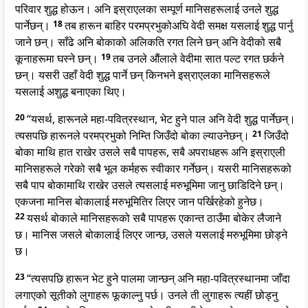
परिवार शुद्ध होऊन। अनि इस्राएलका सम्पूर्ण मानिसहरूलाई उनले शुद्ध
पार्नेछन्।
18
तब हारून बाहिर परमप्रभुकोअघि वेदी समक्ष यसलाई शुद्ध पार्नु
जाने छन्। साँढे अनि बोकाको अलिकति रगत लिने छन् अनि वेदीको सबै
कूनाहरूमा घस्ने छन्।
19
तब उनले औंलाले वेदीमा सात पल्ट रगत छर्कने
छन्। यसरी उहाँ वेदी शुद्ध पार्ने छन् किनभने इस्राएलका मानिसहरूले
यसलाई अशुद्ध बनाएका थिए।
20
“यसर्थ, हारूनले महा-पवित्रस्थान, भेट हुने पाल अनि वेदी शुद्ध पार्नेछन्।
त्यसपछि हारूनले परमप्रभुको निम्ति जिउँदो बोका ल्याउनेछन्।
21
जिउँदो
बोका माथि हात राखेर उसले सबै पापहरू, सबै अपराधहरू अनि इस्राएली
मानिसहरूले गरेको सबै भूल कर्महरू स्वीकार गर्नेछन्। यसरी मानिसहरूको
सबै पाप बोकामाथि राखेर उसले त्यसलाई मरुभूमिमा जानु छाडिदिने छन्।
एकजना मानिस बोकालाई मरुभूमितिर लिएर जान पर्खिरहेको हुनेछ।
22
यसर्थ बोकाले मानिसहरूको सबै पापहरू एकान्त ठाउँमा बोकेर लैजाने
छ। मानिस जसले बोकालाई लिएर जान्छ, उसले यसलाई मरुभूमिमा छोड्ने
छ।
23
“त्यसपछि हारून भेट हुने पालमा जान्छन् अनि महा-पवित्रस्थानमा जाँदा
लगाएको सूतीको लुगाहरू फूकाल्नु पर्छ। उनले ती लुगाहरू त्यहीं छोड्नु