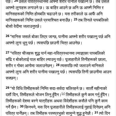
पर्छ।
24
उसले पवित्रस्थानमा आफ्नो शरीर पानीले पखाल्ने छ। तब उसले
आफ्नो लुगाहरू लगाउने छ। ऊ बाहिर आउने छ अनि ऊ आफ्नै निम्ति र
मानिसहरूको निम्ति होमबलि चढाउने छ। यस तरीकाले ऊ आफैं अनि
मानिसहरूको निम्ति उसले प्रयाश्चित बनाउँछ।
25
तब तिनले पापबलिको
बोसो वेदीमा जलाउनुपर्छ।
26
“मानिस जसले बोका लिएर जान्छ, पानीमा आफ्नो शरीर पखाल्नु पर्छ अनि
आफ्नो लुगा धुनु पर्छ। त्यसपछि छाउनी भित्र आउनेछ।
27
“पवित्र चीजहरू शुद्ध पार्न महा-पवित्रस्थानमा ल्याइएका पापबलिको
साँढे र बोकोलाई पाल बाहिर ल्याउनु पर्छ। पूजाहारीले तिनीहरूको छाला,
शरीर र गोबर आगोमा जलाउनेछन्।
28
त्यसपछि त्यो जलाउने मानिसले
आफ्नो लुगा अनि शरीर पानीमा पखाल्नु पर्छ। त्यसपछि तिनी छाउनीमा आउन
सक्छन्।
29
“यो विधि तिमीहरूको निम्ति सदा-सर्वदा चलिरहने छ। सातौं महीनाको
दशौं दिन, तिमीहरूले भोजन लिनु हुँदैन।
[
a
]
तिमीहरूले कुनै काम गर्नु हुँदैन।
तिमीहरूको देशमा बस्ने यात्रीहरू अथवा विदेशीहरू कसैले पनि कुनै काम
गर्ने छैन।
30
किनभने, यस दिन पूजाहारीले तिमीहरूलाई नुहाई दिनेछन् अनि
पवित्र पार्नेछन्। तब तिमीहरू परमप्रभुको सामुन्ने शुद्ध हुनेछौ।
31
त्यो दिन