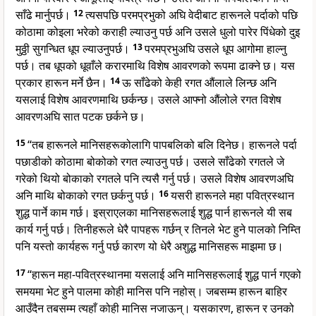
साँढे मार्नुपर्छ।
12
त्यसपछि परमप्रभुको अघि वेदीबाट हारूनले पर्दाको पछि
कोठामा कोइला भरेको कराही ल्याउनु पर्छ अनि उसले धुलो पारेर पिंधेको दुइ
मुठ्ठी सुगन्धित धूप ल्याउनुपर्छ।
13
परमप्रभुअघि उसले धूप आगोमा हाल्नु
पर्छ। तब धूपको धूवाँले करारमाथि विशेष आवरणको रूपमा ढाक्ने छ। यस
प्रकार हारून मर्ने छैन।
14
ऊ साँढेको केही रगत औंलाले लिन्छ अनि
यसलाई विशेष आवरणमाथि छर्कन्छ। उसले आफ्नो औंलोले रगत विशेष
आवरणअघि सात पटक छर्कने छ।
15
“तब हारूनले मानिसहरूकोलागि पापबलिको बलि दिनेछ। हारूनले पर्दा
पछाडीको कोठामा बोकोको रगत ल्याउनु पर्छ। उसले साँढेको रगतले जे
गरेको थियो बोकाको रगतले पनि त्यसै गर्नु पर्छ। उसले विशेष आवरणअघि
अनि माथि बोकाको रगत छर्कनु पर्छ।
16
यसरी हारूनले महा पवित्रस्थान
शुद्ध पार्ने काम गर्छ। इस्राएलका मानिसहरूलाई शुद्ध पार्न हारूनले यी सब
कार्य गर्नु पर्छ। तिनीहरूले धेरै पापहरू गर्छन् र तिनले भेट हुने पालको निम्ति
पनि यस्तो कार्यहरू गर्नु पर्छ कारण यो धेरै अशुद्ध मानिसहरू माझमा छ।
17
“हारून महा-पवित्रस्थानमा यसलाई अनि मानिसहरूलाई शुद्ध पार्न गएको
समयमा भेट हुने पालमा कोही मानिस पनि नहोस्। जबसम्म हारून बाहिर
आउँदैन तबसम्म त्यहाँ कोही मानिस नजाऊन्। यसकारण, हारून र उनको