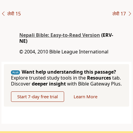
लेवी 15
लेवी 17
Nepali Bible: Easy-to-Read Version
(ERV-
NE)
© 2004, 2010 Bible League International
Want help understanding this passage?
PLUS
Explore trusted study tools in the
Resources
tab.
Discover
deeper insight
with Bible Gateway Plus.
Start 7-day free trial
Learn More