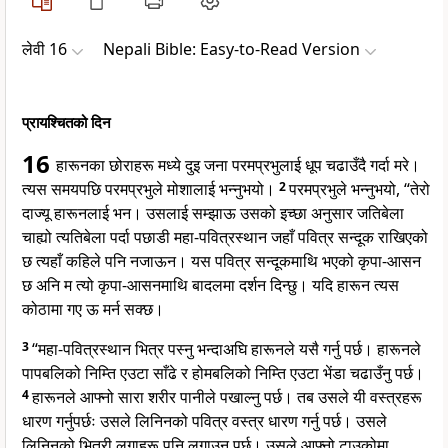
लेवी 16
Nepali Bible: Easy-to-Read Version
प्रायश्चितको दिन
16
हारूनका छोराहरू मध्ये दुइ जना परमप्रभुलाई धूप चढाउँदै गर्दा मरे।
त्यस समयपछि परमप्रभुले मोशालाई भन्नुभयो।
2
परमप्रभुले भन्नुभयो, “तेरो
दाज्यू हारूनलाई भन। उसलाई सम्झाऊ उसको इच्छा अनुसार जतिबेला
चाह्यो त्यतिबेला पर्दा पछाडी महा-पवित्रस्थान जहाँ पवित्र सन्दूक राखिएको
छ त्यहाँ कहिले पनि नजाऊन। यस पवित्र सन्दूकमाथि भएको कृपा-आसन
छ अनि म त्यो कृपा-आसनमाथि बादलमा दर्शन दिन्छु। यदि हारून त्यस
कोठामा गए ऊ मर्न सक्छ।
3
“महा-पवित्रस्थान भित्र पस्नु भन्दाअघि हारूनले यसै गर्नु पर्छ। हारूनले
पापबलिको निम्ति एउटा साँढे र होमबलिको निम्ति एउटा भेंडा चढाउँनु पर्छ।
4
हारूनले आफ्नो सारा शरीर पानीले पखाल्नु पर्छ। तब उसले यी वस्त्रहरू
धारण गर्नुपर्छः उसले लिनिनको पवित्र वस्त्र धारण गर्नु पर्छ। उसले
लिनिनको भित्री लुगाहरू पनि लगाउनु पर्छ। उसले आफ्नो टाउकोमा