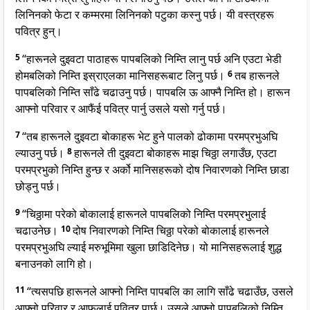
लिनिनको फेटा र कम्मरमा लिनिनको पटुका कस्नु पर्छ। यी वस्त्रहरू
पवित्र हुन्।
5
“हारूनले दुइवटा पाठाहरू पापबलिको निम्ति लानु पर्छ अनि एउटा भेडी
होमबलिको निम्ति इस्राएलका मानिसहरूबाट लिनु पर्छ।
6
तब हारूनले
पापबलिको निम्ति साँढे चढाउनु पर्छ। पापबलि ऊ आफ्नै निम्ति हो। हारून
आफ्नो परिवार र आफैंई पवित्र पार्नु उसले यसो गर्नु पर्छ।
7
“तब हारूनले दुइवटा बोकाहरू भेट हुने पालको ढोकामा परमप्रभुअघि
ल्याउनु पर्छ।
8
हारूनले ती दुइवटा बोकाहरू माझ चिठ्ठा लगाउँछ, एउटा
परमप्रभुको निम्ति हुन्छ र अर्को मानिसहरूको दोष निवारणको निम्ति छाडा
छोड्नु पर्छ।
9
“चिठ्ठामा परेको बोकालाई हारूनले पापबलिको निम्ति परमप्रभुलाई
चढाउनेछ।
10
दोष निवारणको निम्ति चिठ्ठा परेको बोकालाई हारूनले
परमप्रभुअघि ल्याई मरुभूमिमा खुला छाडिदिनेछ। यो मानिसहरूलाई शुद्ध
बनाउनको लागि हो।
11
“त्यसपछि हारूनले आफ्नो निम्ति पापबलि का लागि साँढे चढाउँछ, उसले
आफ्नो परिवार र आफूलाई पवित्र पार्छ। उसले आफ्नो पापबलिको निम्ति