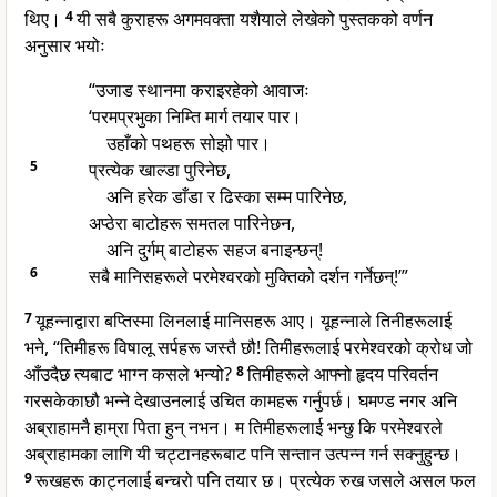
थिए।
4
यी सबै कुराहरू अगमवक्ता यशैयाले लेखेको पुस्तकको वर्णन
अनुसार भयोः
“उजाड स्थानमा कराइरहेको आवाजः
‘परमप्रभुका निम्ति मार्ग तयार पार।
उहाँको पथहरू सोझो पार।
5
प्रत्येक खाल्डा पुरिनेछ,
अनि हरेक डाँडा र ढिस्का सम्म पारिनेछ,
अप्ठेरा बाटोहरू समतल पारिनेछन,
अनि दुर्गम् बाटोहरू सहज बनाइन्छन्!
6
सबै मानिसहरूले परमेश्वरको मुक्तिको दर्शन गर्नेछन्!’”
7
यूहन्नाद्वारा बप्तिस्मा लिनलाई मानिसहरू आए। यूहन्नाले तिनीहरूलाई
भने, “तिमीहरू विषालू सर्पहरू जस्तै छौ! तिमीहरूलाई परमेश्वरको क्रोध जो
आँउदैछ त्यबाट भाग्न कसले भन्यो?
8
तिमीहरूले आफ्नो हृदय परिवर्तन
गरसकेकाछौ भन्ने देखाउनलाई उचित कामहरू गर्नुपर्छ। घमण्ड नगर अनि
अब्राहामनै हाम्रा पिता हुन् नभन। म तिमीहरूलाई भन्छु कि परमेश्वरले
अब्राहामका लागि यी चट्टानहरूबाट पनि सन्तान उत्पन्न गर्न सक्नुहुन्छ।
9
रूखहरू काट्नलाई बन्चरो पनि तयार छ। प्रत्येक रुख जसले असल फल