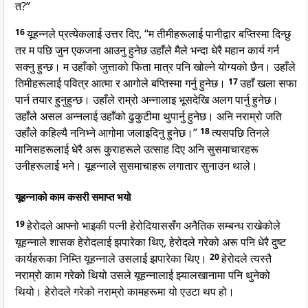
त?”
16
यूहन्नले प्रत्येकलाई उत्तर दिए, “म तीमीहरूलाई पानीद्वार बप्तिस्मा दिन्छु
तर म पछि जुन एकजना आउनु हुनेछ उहाँले मैले भन्दा धेरै महान कार्य गर्न
सक्नु हुन्छ। म उहाँको जुत्ताको फिता मात्र पनि खोल्ने योग्यको छैन। उहाँले
तिमीहरूलाई पवित्र आत्मा र आगोले बप्तिस्मा गर्नु हुनेछ।
17
उहाँ खला सफा
पार्न तयार हुनुहुन्छ। उहाँले राम्रो अन्नालाइ भूसदेखि अलग पार्नु हुनेछ।
उहाँले असल अन्नलाई उहाँको ढुकुटीमा थुपार्नु हुनेछ। अनि नराम्रो जति
उहाँले कहिल्यै ननिभ्ने आगोमा जलाइदिनु हुनेछ।”
18
त्यसपछि तिनले
मानिसहरूलाई धेरै अरू कुराहरूले उत्साह दिए अनि सुसमाचारहरू
उनीहरूलाई भने। यूहन्नाले सुसमाचाहरू लगातार सुनाउन थाले।
यूहन्नाको काम कसरी समाप्त भयो
19
हेरोदले आफ्नो भाइकी पत्नी हेरोदियाससँग अनैतिक सम्बन्ध राखेकोले
यूहन्नाले शासक हेरोदलाई झपारेका थिए, हेरोदले गरेको अरू पनि धेरै दुष्ट
कार्यहरूका निम्ति यूहन्नाले उसलाई झपारेका थिए।
20
हेरोदले त्यस्तै
नराम्रो काम गरेको थियो उसले यूहन्नालाई झ्यालखानामा पनि थुनेको
थियो। हेरोदले गरेको नराम्रो कामहरूमा यो एउटा थप हो।