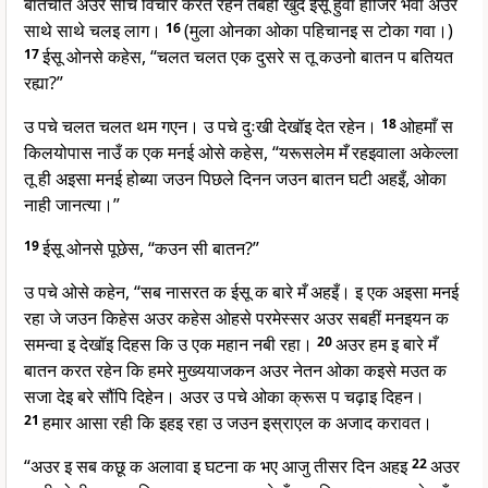
बातचीत अउर सोच विचार करत रहेन तबहीं खुद ईसू हुवाँ हाजिर भवा अउर
साथे साथे चलइ लाग।
16
(मुला ओनका ओका पहिचानइ स टोका गवा।)
17
ईसू ओनसे कहेस, “चलत चलत एक दुसरे स तू कउनो बातन प बतियत
रह्या?”
उ पचे चलत चलत थम गएन। उ पचे दुःखी देखॉइ देत रहेन।
18
ओहमाँ स
किलयोपास नाउँ क एक मनई ओसे कहेस, “यरूसलेम मँ रहइवाला अकेल्ला
तू ही अइसा मनई होब्या जउन पिछले दिनन जउन बातन घटी अहइँ, ओका
नाही जानत्या।”
19
ईसू ओनसे पूछेस, “कउन सी बातन?”
उ पचे ओसे कहेन, “सब नासरत क ईसू क बारे मँ अहइँ। इ एक अइसा मनई
रहा जे जउन किहेस अउर कहेस ओहसे परमेस्सर अउर सबहीं मनइयन क
समन्वा इ देखॉइ दिहस कि उ एक महान नबी रहा।
20
अउर हम इ बारे मँ
बातन करत रहेन कि हमरे मुख्ययाजकन अउर नेतन ओका कइसे मउत क
सजा देइ बरे सौंपि दिहेन। अउर उ पचे ओका क्रूस प चढ़ाइ दिहन।
21
हमार आसा रही कि इहइ रहा उ जउन इस्राएल क अजाद करावत।
“अउर इ सब कछू क अलावा इ घटना क भए आजु तीसर दिन अहइ
22
अउर