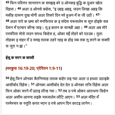
45
फिन पवित्तर सास्तरन क समझइ बरे उ ओनकइ बुद्धि क दुआर खोल
दिहस।
46
अउर उ ओनसे कहेस, “इ उहइ अहइ, जउन लिखा अहइ कि
मसीह दारूण दुख भोगी अउर तिसरे दिन मरे हुअन मँ स जी उठी।
47-
48
अउर पापे क छमा बरे मनफिराव क इ संदेस यरूसलेम स सुरु होइके सब
देसन मँ प्रचार कीन्ह जाइ। तू इ बातन क साच्छी अहा।
49
अउर अब मोरे
परमपिता मोसे जउन सपथ किहेस ह, ओका मइँ तोहरे बरे पठउब। मुला
तोहका इ सहर मँ उ समइ तलक ठहरे रहइ क होइ जब तक तू सरगे क सक्ती
स जुरा न ह्वा।”
ईसू क सरग क वापसी
(
मरकुस 16:19-20
;
प्रेरितन 1:9-11
)
50
ईसू फिन ओनका बैतनिय्याह तलक बाहेर लइ गवा अउर उ हथवा उठाइके
आसीर्बाद दिहेस।
51
ओनका आसीर्बाद देत देत उ ओनका तजि दिहेस अउर
फिन ओका सरगे मँ उठाइ लीन्ह गवा।
52
तब उ पचे ओकर आराधना किहेन
अउर असीम आनन्द लइके यरूसलेम लौटि आएन।
53
अउर मंदिर मँ
परमेस्सर क स्तुति करत भएन उ पचे आपन दिन काटइ लागेन।