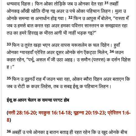
धन्यवाद दिहस। फिन ओका तोड़िके जब उ ओनका देत रहा
31
तबहीं
ओनकइ आँखी खोलि दीन्ह गइ अउर उ पचे ओका पहिचान लिहन। मुला उ
ओनके समन्वा स अन्तर्धान होइ गवा।
32
फिन उ आपुस मँ बोलेन, “रास्ता मँ
जब उ हमसे बात करत रहा अउर हमका पवित्तर सास्तरन क समझावत रहा
तउ का हमरे हिरदइ क भीरत आगी भी नाहीं भड़क गइ?”
33
फिन उ तुरंत खड़ा भएन अउर वापस यरूसलेम क चल दिहेन। हुवाँ
ओनका ग्यारहवाँ प्रेरित अउर दूसर ओनके संग ऍकट्ठा मिलेन,
34
जउन
कहत रहेन, “पर्भू, असल मँ जी उठा अहइ। उ समौन (पतरस) क दर्सन दिहेस
ह।”
35
फिन उ दुइनउँ राह मँ जउन भवा रहा, ओकर ब्यौरा दिहन अउर बताएन कि
जब उ रोटी क कउर लिहेस, तब उ सबइ ईसू क पहिचान लिहन।
ईसू क आपन चेलन क समन्वा परगट होब
(
मत्ती 28:16-20
;
मरकुस 16:14-18
;
यूहन्ना 20:19-23
;
प्रेरितन 1:6-
8
)
36
अबहीं उ पचे ओनका इ बातन बताइ ही रहत रहेन कि उ खुद ओनके बीच