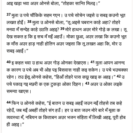
आइ खड़ा भवा अउर ओनसे बोला, “तोहका सान्ति मिलइ।”
37
मुला उ पचे चौंकिके सहम गएन। उ पचे सोचेन जइसे उ सबइ कउनो भूत
लखत होइँ।
38
मुला उ ओनसे बोला, “तू अइसे घबरान काहे अहा? तोहरे
मनवा मँ सन्देह काहे उठति अहइ?
39
मोरे हाथन अउर मोरे गोड़े क लखा। तू
देख सकत ह कि इ सच मँ मइँ अहउँ। मोका छुआ, अउर लखा कि कउनो भूत
क माँस अउर हाड़ नाही होतिन अउर जइसा कि तू लखत अहा कि, मोर उ
सबइ अहइँ।”
40
इ कहत भवा उ हाथ अउर गोड़ ओनका देखाएस।
41
मुला आपन आनन्द
क कारण उ पचे अब भी ओह पइ बिसवास नाही कइ सकेन। उ पचे भउचक्का
रहेन। तउ ईसू ओनसे कहेस, “हिआँ तोहरे पास कछू खाइ क अहइ।”
42
उ
पचे पकाइ गइ मछरी क एक टुकड़ा ओका दिहन।
43
अउर उ ओका लइके
समन्वा खाएस।
44
फिन उ ओनसे कहेस, “ई बातन उ सबइ अहइँ जउन मइँ तोहसे तब कहे
रहेउँ, जब मइँ अबहीं तोहरे संग हउँ। हर उ बात जउन मोरे बारे मँ मूसा क
व्यवस्था मँ, नबियन क किताबन अउर भजन संहिता मँ लिखी अहइ, पूरी होब
ही अहइ।”