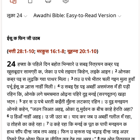
लूका 24
Awadhi Bible: Easy-to-Read Version
ईसू क फिन जी उठब
(
मत्ती 28:1-10
;
मरकुस 16:1-8
;
यूहन्ना 20:1-10
)
24
हफ्ता के पहिले दिन बहोत भिन्सारे उ सबइ स्त्रियन कब्र पइ
खुसबूदार सामग्री क, जेका उ पचे तइयार किहेन, लइके आइन।
2
ओनका
कब्र पइ स लुढ़कि गवा पाथर मिला।
3
तउ उ पचे भीतर चली गइन मुला हुवाँ
पर्भू ईसू क ल्हास नाहीं मिली।
4
उ सबइ ऍह पइ अबहीं असमंजस मँ ही पड़ी
रहिन कि, ओनके लगे चमचमात ओढ़ना पहिरे दुइ मनई (सरगदूतन) खड़ा
भएन।
5
डर स उ पचे धरती कइँती मुँहना लटकाए रहिन। उ दुइ मनइयन
ओनसे कहेन, “जउन जिअत अहइ, ओका तू मुर्दवन क बीच काहे हेरति अहा?
6
उ हिआँ नाहीं अहइ। उ जी उठा बा। याद कर जब उ अबहीं गलील मँ रहा,
उ तोहसे का कहे रहा।
7
उ कहे रहा कि मनई क पूत क पापी मनइयन क
हाथ सौंप दीन्ह जाब तय अहइ। फिन उ क्रूस पइ चढ़ाइ दीन्ह जाइ अउर
तिसरे दिन ओका फिन स जीवित कइ देब तय अहइ।”
8
तब ओन स्त्रियन क