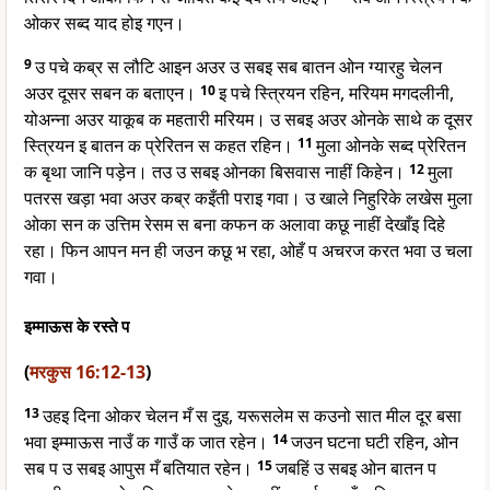
ओकर सब्द याद होइ गएन।
9
उ पचे कब्र स लौटि आइन अउर उ सबइ सब बातन ओन ग्यारहु चेलन
अउर दूसर सबन क बताएन।
10
इ पचे स्त्रियन रहिन, मरियम मगदलीनी,
योअन्ना अउर याकूब क महतारी मरियम। उ सबइ अउर ओनके साथे क दूसर
स्त्रियन इ बातन क प्रेरितन स कहत रहिन।
11
मुला ओनके सब्द प्रेरितन
क बृथा जानि पड़ेन। तउ उ सबइ ओनका बिसवास नाहीं किहेन।
12
मुला
पतरस खड़ा भवा अउर कब्र कइँती पराइ गवा। उ खाले निहुरिके लखेस मुला
ओका सन क उत्तिम रेसम स बना कफन क अलावा कछू नाहीं देखाँइ दिहे
रहा। फिन आपन मन ही जउन कछू भ रहा, ओहँ प अचरज करत भवा उ चला
गवा।
इम्माऊस के रस्ते प
(
मरकुस 16:12-13
)
13
उहइ दिना ओकर चेलन मँ स दुइ, यरूसलेम स कउनो सात मील दूर बसा
भवा इम्माऊस नाउँ क गाउँ क जात रहेन।
14
जउन घटना घटी रहिन, ओन
सब प उ सबइ आपुस मँ बतियात रहेन।
15
जबहिं उ सबइ ओन बातन प