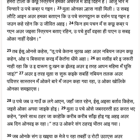
हमरी टोली क कछू स्त्रियन हमका अचरजे मँ डाइ दिहन ह। आजु भोर मँ
भिन्सारे उ पचे कब्र प गइन।
23
मुला ओनका ल्हास नाही मिली। उ सबइ
लौटि आइन अउर हमका बताएन कि उ पचे सरगदूतन क दर्सन पाइ गइन ह
जउन कहे रहेन कि उ जीवित अहइ।
24
फिन हम पचन मँ स कछू कब्र प
गएन अउर जइसा स्त्रियन बताए रहिन, उ पचे हुवाँ वइसा ही पाएन उ सबइ
ओका नाहीं देखेन।”
25
तब ईसू ओनसे कहेस, “तू पचे केतना मूरख अहा अउर नबियन जउन कछू
कहेन, ओह प बिसवास करइ मँ केतॅना धीमे अहा।
26
का मसीह बरे इ जरूरी
नाही रहा कि उ इ दारूण दुःखन क झेलइ अउर इ तरह आपन महिमा मँ घुसि
जाइ?”
27
अउर इ तरह मूसा स सुरू कइके सबहिं नबियन तलक अउर
पवित्तर सास्तरन मँ ओकरे बारे मँ जउन कहा गवा रहा, उ ओका खोलिके
ओनका समझाएस।
28
उ पचे जब उ गाउँ क लगे आएन, जहाँ जात रहेन, ईसू अइसा बर्ताव किहेस,
जइसे ओका अगवा जाइके होइ।
29
मुला उ पचे ओसे जबरदस्ती हठ करत भए
कहेन, “हमरे साथ ठहर जा काहेकि करीब करीब साँझ होइ गइ अहइ अउर
अब दिन ओनवइ क रहा।” तउ उ ओकरे संग ठहरइ भीतर आइ गवा।
30
जब ओनके संग उ खइया क मेजे प रहा तबहीं उ रोटी उठाएस अउर