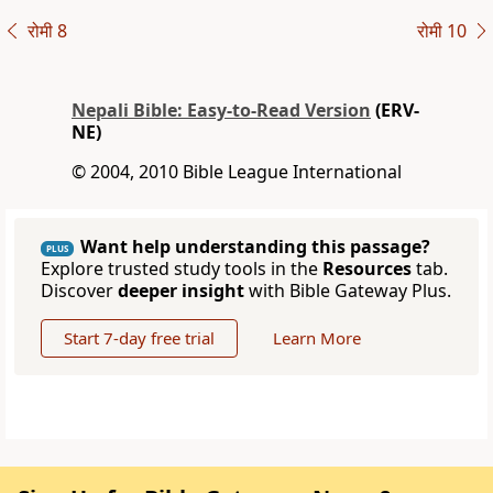
रोमी 8
रोमी 10
Nepali Bible: Easy-to-Read Version
(ERV-
NE)
© 2004, 2010 Bible League International
Want help understanding this passage?
PLUS
Explore trusted study tools in the
Resources
tab.
Discover
deeper insight
with Bible Gateway Plus.
Start 7-day free trial
Learn More