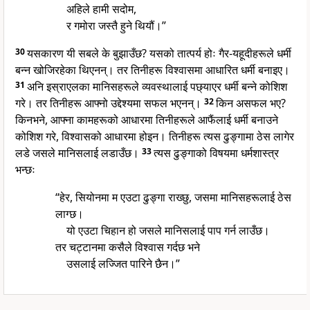
अहिले हामी सदोम,
र गमोरा जस्तै हुने थियौं।”
30
यसकारण यी सबले के बुझाउँछ? यसको तात्पर्य होः गैर-यहूदीहरूले धर्मी
बन्न खोजिरहेका थिएनन्। तर तिनीहरू विश्वासमा आधारित धर्मी बनाइए।
31
अनि इस्राएलका मानिसहरूले व्यवस्थालाई पछ्याएर धर्मी बन्ने कोशिश
गरे। तर तिनीहरू आफ्नो उद्देश्यमा सफल भएनन्।
32
किन असफल भए?
किनभने, आफ्ना कामहरूको आधारमा तिनीहरूले आफैंलाई धर्मी बनाउने
कोशिश गरे, विश्वासको आधारमा होइन। तिनीहरू त्यस ढुङ्गामा ठेस लागेर
लडे जसले मानिसलाई लडाउँछ।
33
त्यस ढुङ्गाको विषयमा धर्मशास्त्र
भन्छः
“हेर, सियोनमा म एउटा ढुङ्गा राख्छु, जसमा मानिसहरूलाई ठेस
लाग्छ।
यो एउटा चिहान हो जसले मानिसलाई पाप गर्न लाउँछ।
तर चट्टानमा कसैले विश्वास गर्दछ भने
उसलाई लज्जित पारिने छैन।”