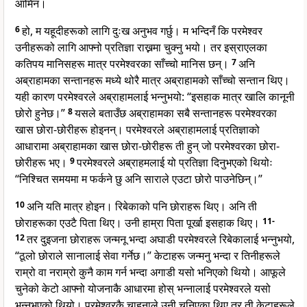
आमिन।
6
हो, म यहूदीहरूको लागि दुःख अनुभव गर्छु। म भन्दिनँ कि परमेश्वर
उनीहरूको लागि आफ्नो प्रतिज्ञा राख्नमा चुक्नु भयो। तर इस्राएलका
कतिपय मानिसहरू मात्र परमेश्वरका साँच्चो मानिस छन्।
7
अनि
अब्राहामका सन्तानहरू मध्ये थोरै मात्र अब्राहामको साँच्चो सन्तान थिए।
यही कारण परमेश्वरले अब्राहामलाई भन्नुभयो: “इसहाक मात्र खालि कानूनी
छोरो हुनेछ।”
8
यसले बताउँछ अब्राहामका सबै सन्तानहरू परमेश्वरका
खास छोरा-छोरीहरू होइनन्। परमेश्वरले अब्राहामलाई प्रतिज्ञाको
आधारामा अब्राहामका खास छोरा-छोरीहरू ती हुन् जो परमेश्वरका छोरा-
छोरीहरू भए।
9
परमेश्वरले अब्राहमलाई यो प्रतिज्ञा दिनुभएको थियोः
“निश्चित समयमा म फर्कने छु अनि साराले एउटा छोरो पाउनेछिन्।”
10
अनि यति मात्र होइन। रिबेकाको पनि छोराहरू थिए। अनि ती
छोराहरूका एउटै पिता थिए। उनी हाम्रा पिता पूर्खा इसहाक थिए।
11-
12
तर दुइजना छोराहरू जन्मनू भन्दा अघाडी परमेश्वरले रिबेकालाई भन्नुभयो,
“ठूलो छोराले सानालाई सेवा गर्नेछ।”
केटाहरू जन्मनु भन्दा र तिनीहरूले
राम्रो वा नराम्रो कुनै काम गर्न भन्दा अगाडी यसो भनिएको थियो। आफूले
चुनेको केटो आफ्नो योजनाकै आधारमा होस् भन्नालाई परमेश्वरले यसो
भन्नुभएको थियो। परमेश्वरकै चाहनाले उनी चुनिएका थिए तर ती केटाहरूले