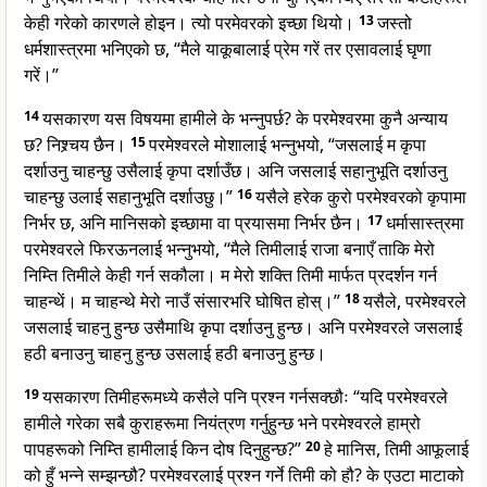
केही गरेको कारणले होइन। त्यो परमेवरको इच्छा थियो।
13
जस्तो
धर्मशास्त्रमा भनिएको छ, “मैले याकूबालाई प्रेम गरें तर एसावलाई घृणा
गरें।”
14
यसकारण यस विषयमा हामीले के भन्नुपर्छ? के परमेश्वरमा कुनै अन्याय
छ? निश्र्चय छैन।
15
परमेश्वरले मोशालाई भन्नुभयो, “जसलाई म कृपा
दर्शाउनु चाहन्छु उसैलाई कृपा दर्शाउँछ। अनि जसलाई सहानुभूति दर्शाउनु
चाहन्छु उलाई सहानुभूति दर्शाउछु।”
16
यसैले हरेक कुरो परमेश्वरको कृपामा
निर्भर छ, अनि मानिसको इच्छामा वा प्रयासमा निर्भर छैन।
17
धर्मासास्त्रमा
परमेश्वरले फिरऊनलाई भन्नुभयो, “मैले तिमीलाई राजा बनाएँ ताकि मेरो
निम्ति तिमीले केही गर्न सकौला। म मेरो शक्ति तिमी मार्फत प्रदर्शन गर्न
चाहन्थें। म चाहन्थे मेरो नाउँ संसारभरि घोषित होस्।”
18
यसैले, परमेश्वरले
जसलाई चाहनु हुन्छ उसैमाथि कृपा दर्शाउनु हुन्छ। अनि परमेश्वरले जसलाई
हठी बनाउनु चाहनु हुन्छ उसलाई हठी बनाउनु हुन्छ।
19
यसकारण तिमीहरूमध्ये कसैले पनि प्रश्न गर्नसक्छौः “यदि परमेश्वरले
हामीले गरेका सबै कुराहरूमा नियंत्रण गर्नुहुन्छ भने परमेश्वरले हाम्रो
पापहरूको निम्ति हामीलाई किन दोष दिनुहुन्छ?”
20
हे मानिस, तिमी आफूलाई
को हुँ भन्ने सम्झन्छौ? परमेश्वरलाई प्रश्न गर्ने तिमी को हौ? के एउटा माटाको