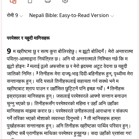
रोमी 9
Nepali Bible: Easy-to-Read Version
परमेश्वर र यहूदी मानिसहरू
9
म ख्रीष्टमा छु र सत्य कुरा बोलिरहेछु। म झूटो बोल्दिनँ। मेरो अन्तारात्मा
पवित्र-आत्माद्वारा नियंत्रित छ। अनि यो अन्तरात्माले निश्चित गर्छ कि म
झूटो होइनः
2
मलाई ठूलो अफसोस छ र मेरो हृदयमा अटुट वेदना छ यहूदी
जातिको निम्ति।
3
तिनीहरू मेरा दाज्यू-भाइ दिदी-बहिनीहरू हुन्, पृथ्वीमा मेरा
सन्तानहरू हुन्। यदि यसले तिनीहरूलाई सहायता गर्न सक्थे भने म
ख्रीष्टबाट श्राप पाउन र उहाँसित छुट्टिनें पनि इच्छा गर्थें।
4
तिनीहरू
इस्राएलका मानिसहरू हुन्। जसलाई परमेश्वरले आफ्नो सन्तान बनाउन
चुन्नु भएको छ। तिनीहरूसँग परमेश्वरको महिमा र उहाँ अनि उहाँका
मानिसहरू माझमा करार छ। परमेश्वरले उनीहरूलाई आराधाना र संकल्प
गर्ने तरिका भएको मोशाको व्यवस्था दिनुभयो।
5
ती मानिसहरू हाम्रा
पुर्खाहरूका सन्तानहरू हुन्। अनि तिनीहरू ख्रीष्टका पार्थिव परिवार हुन्।
ख्रीष्ट सबै प्राणीहरू माथिका परमेश्वर हुनुहुन्छ। सदा उहाँको प्रशंसा गर!