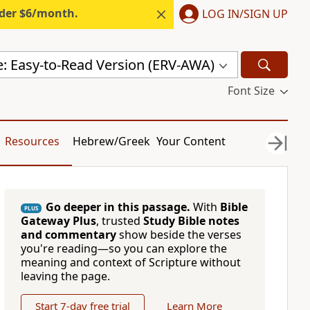
nder $6/month.
LOG IN/SIGN UP
e: Easy-to-Read Version (ERV-AWA)
Font Size
Resources
Hebrew/Greek
Your Content
Go deeper in this passage.
With
Bible
PLUS
Gateway Plus
, trusted
Study Bible notes
and commentary
show beside the verses
you're reading—so you can explore the
meaning and context of Scripture without
leaving the page.
Start 7-day free trial
Learn More