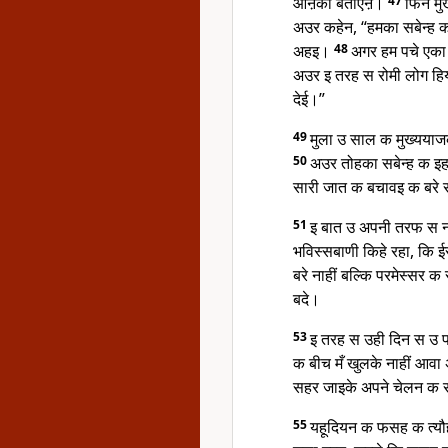
ओऩका बताएऩ।
47
फिन मु
अउर कहेन, “हमका सबेन्ह क
अहइ।
48
अगर हम पचे एका
अउर इ तरह स रोमी लोग हिय
देई।”
49
मुला उ साल क मुख्यया
50
अउर तोहका सबेन्ह क इ
सारी जात क बचावइ क बरे 
51
इ बात उ अपनी तरफ स ना
भविस्सबाणी किहे रहा, कि ई
बरे नाहीं बल्कि परमेस्सर
बदे।
53
इ तरह स उही दिन स उ 
क बीच मँ खुलके नाहीं आवा
सहर जाइके अपने चेलन क 
55
यहूदियन क फसह क त्यौ