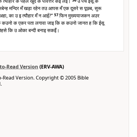
त्यौहार क पहले खुद क पवित्तर कइ लेइँ।
56
उ पचे ईसू क
ेन्ह मन्दिर मँ खड़ा रहेन तउ आपस मँ एक दूसरे स पूछब, सुरू
 अहा, का उ इ त्यौहार मँ न आई?”
57
फिन मुख्ययाजकन अउर
ि कउनो क एकर पता लगावा जाइ कि क कउनो जानत ह कि ईसू
 जेहसे कि उ ओका बन्दी बनाइ सकइँ।
-to-Read Version
(ERV-AWA)
o-Read Version. Copyright © 2005 Bible
.