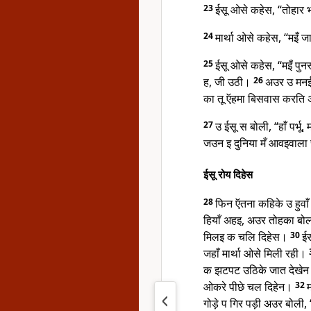
23
ईसू ओसे कहेस, “तोहार 
24
मार्था ओसे कहेस, “मइँ 
25
ईसू ओसे कहेस, “मइँ पु
ह, जी उठी।
26
अउर उ मनई
का तू ऍहमा बिसवास करति 
27
उ ईसू स बोली, “हाँ पर्भ
जउन इ दुनिया मँ आवइवाला
ईसू रोय दिहेस
28
फिन ऍतना कहिके उ हुवा
हियाँ अहइ, अउर तोहका ब
मिलइ क चलि दिहेस।
30
ईस
जहाँ मार्था ओसे मिली रही।
क झटपट उठिके जात देखेन त
ओकरे पीछे चल दिहेन।
32
म
गोड़े प गिर पड़ी अउर बोली, 