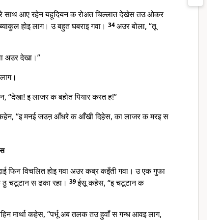
 साथ आए रहेन यहूदियन क रोअत चिल्लात देखेस तउ ओकर
ब्याकुल होइ लाग। उ बहुत घबराइ गवा।
34
अउर बोला, “तू
आवा अउर देखा।”
इ लाग।
ेन, “देखा! इ लाजर क बहोत पियार करत ह!”
 कहेन, “इ मनई जउऩ आँधरे क आँखी दिहेस, का लाजर क मरइ स
ेस
दाई फिन विचलित होइ गवा अउर कब्र कइँती गवा। उ एक गुफा
 ठु चटूटान स ढका रहा।
39
ईसू कहेस, “इ चटूटान क
न मार्था कहेस, “पर्भू अब तलक तउ हुवाँ स गन्ध आवइ लाग,