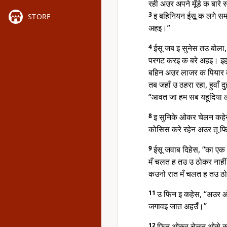
रही अउर अपने मूँडे क बार
3
इ बहिनियन ईसू क लगे समाच
STORE
अहइ।”
4
ईसू जब इ सुनेस तउ बोला,
परगट करइ क बरे अहइ। इह
बहिन अउर लाजर क पियार
तब जहाँ उ ठहरा रहा, हुवाँ
“आवत जा हम सब यहूदिया 
8
इ सुनिके ओकर चेलन कहेन
कोसिस करे रहेन अउर तू फि
9
ईसू जवाब दिहेस, “का एक 
मँ चलत ह तउ उ ठोकर नाही
कउनो रात मँ चलत ह तउ ठो
11
उ फिन इ कहेस, “अउर ओ
जगावइ जात अहउँ।”
12
फिन ओकर चेलन ओसे कहे