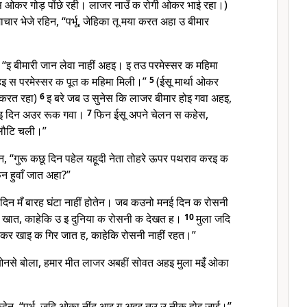
े स ओकर गोड़ पोंछे रही। लाजर नाउँ क रोगी ओकर भाई रहा।)
ार भेजे रहिन, “पर्भू, जेहिका तू मया करत अहा उ बीमार
 “इ बीमारी जान लेवा नाहीं अहइ। इ तउ परमेस्सर क महिमा
इ स परमेस्सर क पूत क महिमा मिली।”
5
(ईसू मार्था ओकर
 करत रहा)
6
इ बरे जब उ सुनेस कि लाजर बीमार होइ गवा अहइ,
 दुइ दिन अउर रूक गवा।
7
फिन ईसू अपने चेलन स कहेस,
लौटि चली।”
, “गुरू कछू दिन पहेल यहूदी नेता तोहरे ऊपर पथराव करइ क
न हुवाँ जात अहा?”
दिन मँ बारह घंटा नाहीं होतेन। जब कउनो मनई दिन क रोसनी
ं खात, काहेकि उ इ दुनिया क रोसनी क देखत ह।
10
मुला जदि
कर खाइ क गिर जात ह, काहेकि रोसनी नाहीं रहत।”
नसे बोला, हमार मीत लाजर अबहीं सोवत अहइ मुला मइँ ओका
न, “पर्भू, जदि ओका नींद आइ ग अहइ तउ उ नीक होइ जाई।”