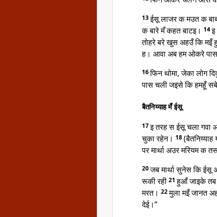
13
ईसू लाजर क मउत क बाब
क बारे मँ कहत बाटइ।
14
इ
तोहरे बरे खुस अहउँ कि मइँ ह
ह। आवा अब हम ओकरे पा
16
फिन थोमा, जेका लोग दिद
पास चली जइसे कि हमहूँ स
बैतनिय्याह मँ ईसू
17
इ तरह स ईसू चला गवा अ
चुका रहेन।
18
(बैतनिय्या
पर मार्था अउर मरियम क तस
20
जब मार्था सुनेस कि ईस
रूकी रही
21
हुआँ जाइके तब 
मरत।
22
मुला मइँ जानत अह
देई।”