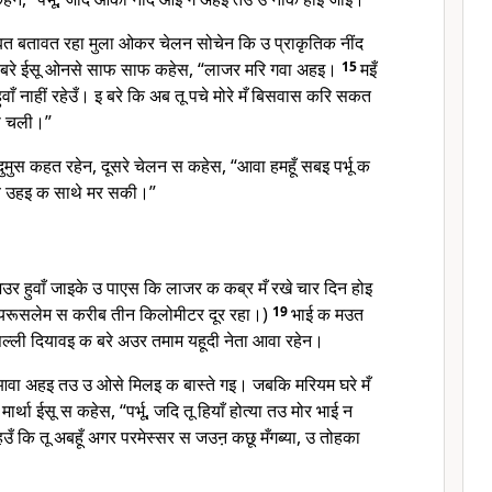
त बतावत रहा मुला ओकर चेलन सोचेन कि उ प्राकृतिक नींद
 बरे ईसू ओनसे साफ साफ कहेस, “लाजर मरि गवा अहइ।
15
मइँ
ुवाँ नाहीं रहेउँ। इ बरे कि अब तू पचे मोरे मँ बिसवास करि सकत
स चली।”
ुमुस कहत रहेन, दूसरे चेलन स कहेस, “आवा हमहूँ सबइ पर्भू क
बे उहइ क साथे मर सकी।”
उर हुवाँ जाइके उ पाएस कि लाजर क कब्र मँ रखे चार दिन होइ
ह यरूसलेम स करीब तीन किलोमीटर दूर रहा।)
19
भाई क मउत
ल्ली दियावइ क बरे अउर तमाम यहूदी नेता आवा रहेन।
ू आवा अहइ तउ उ ओसे मिलइ क बास्ते गइ। जबकि मरियम घरे मँ
मार्था ईसू स कहेस, “पर्भू, जदि तू हियाँ होत्या तउ मोर भाई न
उँ कि तू अबहूँ अगर परमेस्सर स जउऩ कछू मँगब्या, उ तोहका