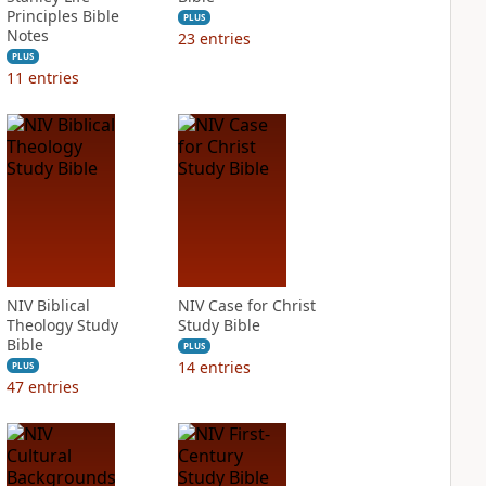
Principles Bible
PLUS
Notes
23
entries
PLUS
11
entries
NIV Biblical
NIV Case for Christ
Theology Study
Study Bible
Bible
PLUS
14
entries
PLUS
47
entries