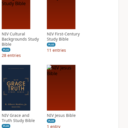
NIV Cultural
NIV First-Century
Backgrounds Study
Study Bible
Bible
PLUS
11
entries
PLUS
28
entries
NIV Grace and
NIV Jesus Bible
Truth Study Bible
PLUS
1
entry
PLUS