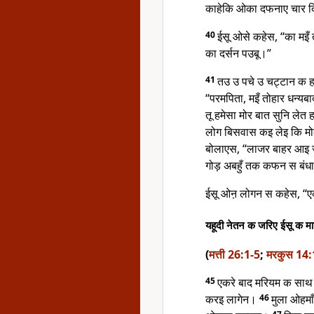
काहेकि ओका दफनाए चार द
40
ईसू ओसे कहेस, “का मइँ 
का दर्सन पउबू।”
41
तउ उ पचे उ चट्टान क 
“परमपिता, मइँ तोहार धन्यब
तू हमेसा मोर बात सुनि लेत 
लोग बिसवास कइ लेइ कि मो
बोलाएस, “लाजर बाहर आइ 
गोड़ अबहुँ तक कफन स बंध
ईसू ओऩ लोगन स कहेस, “एका
यहूदी नेतन क जरिए ईसू क म
(
मत्ती 26:1-5
;
मरकुस 14:
45
एकरे बाद मरियम क साथ
करइ लागेन।
46
मुला ओहमा