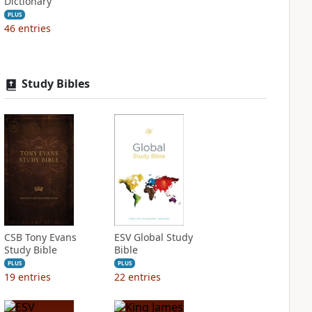
Dictionary
PLUS
46
entries
Study Bibles
CSB Tony Evans
ESV Global Study
Study Bible
Bible
PLUS
PLUS
19
entries
22
entries