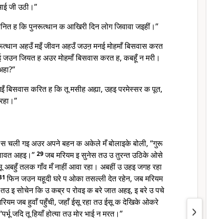
भाई जी उठी।”
जानित ह कि पुनरूत्थान क आखिरी दिन लोग जिवावा जइहीं।”
नरूत्थान अहउँ मइँ जीवन अहउँ जउऩ मनई मोहमाँ बिसवास करत
 जउन जियत ह अउर मोहमाँ बिसवास करत ह, कबहूँ न मरी।
अहा?”
ू, मइँ बिसवास करित ह कि तू मसीह अह्या, उहइ परमेस्सर क पूत,
 रहा।”
ँ स चली गइ अउर अपने बहन क अकेले मँ बोलाइके बोली, “गुरू
ोलावत अहइ।”
29
जब मरियम इ सुनेस तउ उ तुरन्त उठिके ओसे
ू अबहुँ तलक गाँव मँ नाहीं आवा रहा। अबहीं उ उहइ जगह रहा
31
फिन जउन यहूदी घरे प ओका तसल्ली देत रहेन, जब मरियम
उ इ सोचेन कि उ कब्र प रोवइ क बरे जात अहइ, इ बरे उ पचे
रियम जब हुवाँ पहुँची, जहाँ ईसू रहा तउ ईसू क देखिके ओकरे
“पर्भू जदि तू हियाँ होत्या तउ मोर भाई न मरत।”