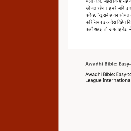
चला गएन, जइसे कि फ़सह क 
खोजत रहेन। इ बरे जदि उ सब
करेन्ह, “तू सबेन्ह का सोचत
फरिसियन इ आदेस दिहेन क
कहाँ अहइ, तो उ बताइ देइ,
Awadhi Bible: Easy
Awadhi Bible: Easy-t
League International