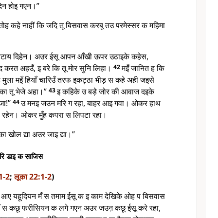
िन होइ गएन।”
तोह कहे नाहीं कि जदि तू बिसवास करबू तउ परमेस्सर क महिमा
हटाय दिहेन। अउर ईसू आपन आँखी ऊपर उठाइके कहेस,
ाद करत अहउँ, इ बरे कि तू मोर सुनि लिहा।
42
मइँ जानित ह कि
ह मुला मइँ हियाँ चारिउँ तरफ इकट्ठा भीड़ स कहे अही जइसे
का तू भेजे अहा।”
43
इ कहिके उ बड़े जोर की आवाज दइके
जा!”
44
उ मनइ जउन मरि ग रहा, बाहर आइ गवा। ओकर हाथ
ा रहेन। ओकर मुँह कपरा स लिपटा रहा।
 खोल द्या अउर जाइ द्या।”
ारि डाइ क साजिस
1-2
;
लूका 22:1-2
)
 आए यहूदियन मँ स तमाम ईसू क इ काम देखिके ओह प बिसवास
ँ स कछू फरीसियन क लगे गएन अउर जउऩ कछू ईसू करे रहा,