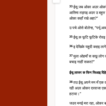
33
ईसू जब ओका अउर ओकरे
आतिमा तड़पइ अउर उ बहुत 
ओका कहाँ रखे अहा?”
उ पचे ओसे बोलेन्ह, “पर्भू 
35
ईसू क फूटि फूटिके रोव
36
इ देखिके यहूदी कहइ लाग
37
मुला ओहमाँ स कछू लोग
बचाइ नाहीं सकत?”
ईसू लाजर क फिन जिआइ दिह
38
तउ ईसू अपने मन मँ एक 
रही अउर ओकर दरवाजा एक
हटावा।”
जउऩ मनई मरा रहा, ओकर बहि