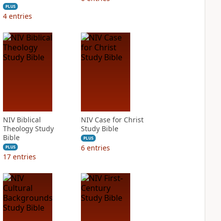
PLUS
4
entries
NIV Biblical
NIV Case for Christ
Theology Study
Study Bible
Bible
PLUS
6
entries
PLUS
17
entries