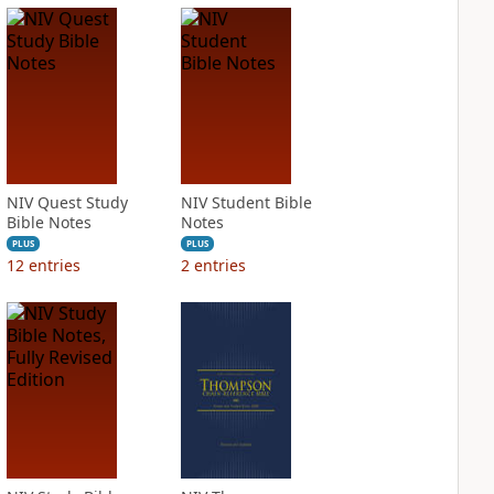
NIV Quest Study
NIV Student Bible
Bible Notes
Notes
PLUS
PLUS
12
entries
2
entries