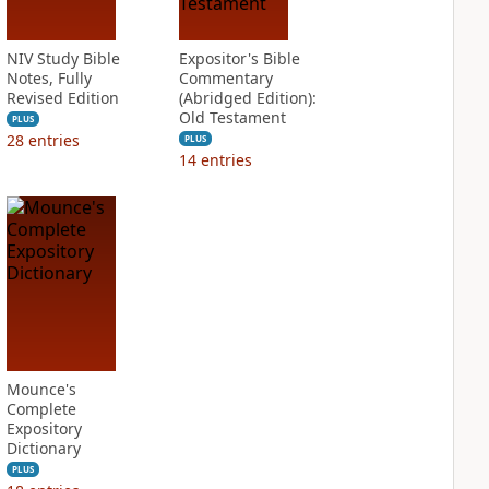
NIV Study Bible
Expositor's Bible
Notes, Fully
Commentary
Revised Edition
(Abridged Edition):
Old Testament
PLUS
28
entries
PLUS
14
entries
Mounce's
Complete
Expository
Dictionary
PLUS