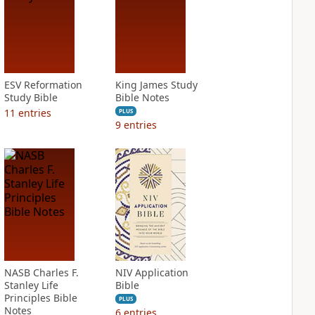
ESV Reformation
King James Study
Study Bible
Bible Notes
11
entries
PLUS
9
entries
NASB Charles F.
NIV Application
Stanley Life
Bible
Principles Bible
PLUS
Notes
6
entries