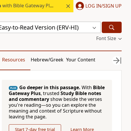
h
with Bible Gateway Plus.
LOG IN/SIGN UP
 Easy-to-Read Version (ERV-HI)
Font Size
Resources
Hebrew/Greek
Your Content
Go deeper in this passage.
With
Bible
PLUS
Gateway Plus
, trusted
Study Bible notes
and commentary
show beside the verses
you're reading—so you can explore the
meaning and context of Scripture without
leaving the page.
Start 7-day free trial
Learn More