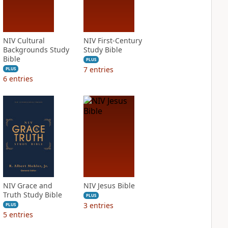
NIV Cultural
NIV First-Century
Backgrounds Study
Study Bible
Bible
PLUS
7
entries
PLUS
6
entries
NIV Grace and
NIV Jesus Bible
Truth Study Bible
PLUS
3
entries
PLUS
5
entries