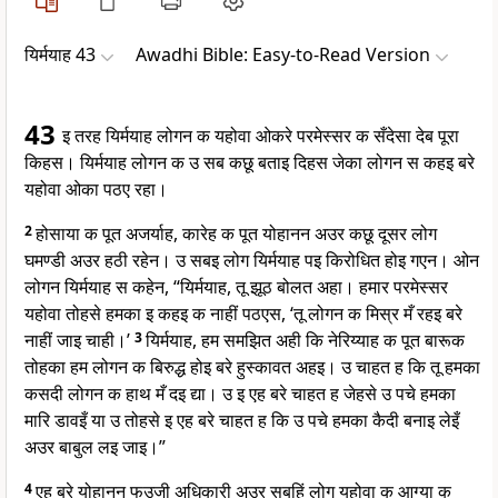
यिर्मयाह 43
Awadhi Bible: Easy-to-Read Version
43
इ तरह यिर्मयाह लोगन क यहोवा ओकरे परमेस्सर क सँदेसा देब पूरा
किहस। यिर्मयाह लोगन क उ सब कछू बताइ दिहस जेका लोगन स कहइ बरे
यहोवा ओका पठए रहा।
2
होसाया क पूत अजर्याह, कारेह क पूत योहानन अउर कछू दूसर लोग
घमण्डी अउर हठी रहेन। उ सबइ लोग यिर्मयाह पइ किरोधित होइ गएन। ओन
लोगन यिर्मयाह स कहेन, “यिर्मयाह, तू झूठ बोलत अहा। हमार परमेस्सर
यहोवा तोहसे हमका इ कहइ क नाहीं पठएस, ‘तू लोगन क मिस्र मँ रहइ बरे
नाहीं जाइ चाही।’
3
यिर्मयाह, हम समझित अही कि नेरिय्याह क पूत बारूक
तोहका हम लोगन क बिरुद्ध होइ बरे हुस्कावत अहइ। उ चाहत ह कि तू हमका
कसदी लोगन क हाथ मँ दइ द्या। उ इ एह बरे चाहत ह जेहसे उ पचे हमका
मारि डावइँ या उ तोहसे इ एह बरे चाहत ह कि उ पचे हमका कैदी बनाइ लेइँ
अउर बाबुल लइ जाइ।”
4
एह बरे योहानन फउजी अधिकारी अउर सबहिं लोग यहोवा क आग्या क