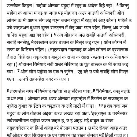
उल्लंघन किहन। यहोवा ओनका यहूदा मँ रहइ क आदेस दिहे रहा।
5
किन्तु
यहोवा क आग्या मानइ क जगह पइ योहानन अउर फउजी अधिकारी ओन
लोगन क भी आपन संग लइ गएन जउन यहूदा मँ रहइ बरे आए रहेन। पहिले उ
पचे सत्रुअन दुआरा दूसर रास्ट्रन मँ लेइ जवा गएन रहेन, किन्तु अब उ पचे
वापिस यहूदा आइ गए रहेन।
6
अब योहानन अउ सबहिं फउजी अधिकारी,
सबहिं मनसेधू, मेहररूअन अउर बच्चन क मिस्र लइ गएन। ओन लोगन मँ
राजा क बिटियन रहिन। (नबूजरदान गदल्याह क ओन लोगन क प्रसासक
तैनात किहे रहा नबूजरदान बाबुल क राजा क खास रच्छकन क अधिनायक
रहा।) योहानन यिर्मयाह नबी अउर नेरिय्याह क पूत बारूक क भी साथ लइ
गवा।
7
ओन लोग यहोवा क एक न सुनेन। एह बरे उ पचे सबहिं लोग मिस्र
गएन। उ पचे तहपन्हेस नगर क गएन।
8
तहपन्हेस नगर मँ यिर्मयाह यहोवा स इ सँदेसा पावा,
9
“यिर्मयाह, कछू बड़के
पाथर ल्या। ओनका ल्या अउर ओनका तहपन्हेस मँ फिरौन क राजमहल क
प्रवेस दुआर क ईटंन क चबूतरन क लगे माटी मँ गाड़ा।
10
इ तब करा जब
यहूदा क लोग तोहका अइसा करत लखत रहा अहा, ‘इस्राएल क परमेस्सर
सर्वसक्तीमान यहोवा जउन कहत ह, उ इ अहइ: मइँ बाबुल क राजा
नबूकदनेस्सर क हिआँ आवइ बरे बोलावा पठउब। उ मोर सेवक अहइ अउर
मइँ ओकर राज सिंहासन क एन पाथरन पइ रखब जेनका मइँ हिआँ गाड़ा ह।