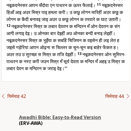
नबूकदनेस्सर आपन चँदोवा एन पाथरन क ऊपर फैलाई।
11
नबूकदनेस्सर
हिआँ आइ अउर मिस्र पाइ हमला करी। उ कछू लोगन मारिहीं अउर कछू क
लोगन क कैदी बनावइ जाइ अउर उ कछू लोगन क तरवारे क घाट उतारी।
12
नबूकदनेस्सर मिस्र क लबार देवतन क मन्दिरन मँ ओन देवतन क संग
आगी लगाइ देइ। उ ओनका बार देइहीं अउ ओनका बन्दी बनाइ लेइहीं।
नबूकदनेस्सर मिस्र क भुइँया क सबहिं चिजियन क वइसेन ही लइ लेत ह
जइसे गड़ेरिया आपन ओढ़ना स चिल्लर क चुन-चुन कइ बाहेर फेंकत ह।
अउर तउ उ सुरच्छा स मिस्र क तजि देइहीं।
13
नबूकदनेस्सर ओन सुमिरन-
पाथरन क नस्ट करी जउन मिस्र मँ सूर्य देवता क मन्दिर मँ अहइ उ मिस्र क
लबार देवन क मन्दिरन क जराइ देइ।’”
यिर्मयाह 42
यिर्मयाह 44
Awadhi Bible: Easy-to-Read Version
(ERV-AWA)