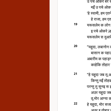
उ पचे ओकरे बरे र
मइँ उ पचे ओकरे 
‘हे स्वामी, हम एत
हे राजा, हम ए
19
यरूसलेम क लोग 
इ पचे ओकरे ल
यरूसलेम स दुआरे
20
“यहूदा, लबानोन
बासान क पहाड़
अबारीम क पहाड़न
काहेकि तोहार स
21
“हे यहूदा जब तू
किन्तु मइँ तोह
परन्तु तु सुनइ स 
अउर यहूदा जब 
तू मोर आग्या 
22
हे यहूदा, मोर स
अउर इ तोहार 