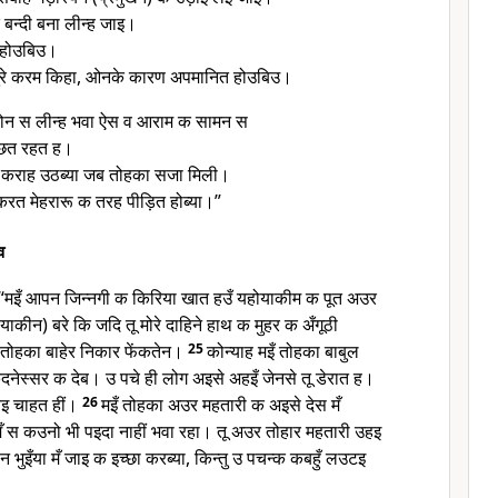
 बन्दी बना लीन्ह जाइ।
 होउबिउ।
ुरे करम किहा, ओनके कारण अपमानित होउबिउ।
ानोन स लीन्ह भवा ऐस व आराम क सामन स
्छित रहत ह।
तब कराह उठब्या जब तोहका सजा मिली।
 करत मेहरारू क तरह पीड़ित होब्या।”
व
 “मइँ आपन जिन्नगी क किरिया खात हउँ यहोयाकीम क पूत अउर
ाकीन) बरे कि जदि तू मोरे दाहिने हाथ क मुहर क अँगूठी
इँ तोहका बाहेर निकार फेंकतेन।
25
कोन्याह मइँ तोहका बाबुल
ेस्सर क देब। उ पचे ही लोग अइसे अहइँ जेनसे तू डेरात ह।
इ चाहत हीं।
26
मइँ तोहका अउर महतारी क अइसे देस मँ
मँ स कउनो भी पइदा नाहीं भवा रहा। तू अउर तोहार महतारी उहइ
 भुइँया मँ जाइ क इच्छा करब्या, किन्तु उ पचन्क कबहुँ लउटइ