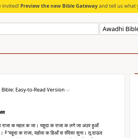
 invited!
Preview the new Bible Gateway
and tell us what 
Awadhi Bibl
Bible: Easy-to-Read Version
िआव
याह राजा क महल क जा। यहूदा क राजा क लगे जा अउर हुआँ
या।
2
‘यहूदा क राजा, यहोवा क हिआँ स सँदेसा सुना। तू दाऊद