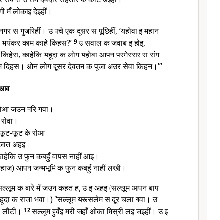
मँ लोकाइ देइहीं।
नगर स गुजरिहीं। उ पचे एक दूसर स पूछिहीं, ‘यहोवा इ महान
 भयंकर काम काहे किहस?’
9
उ सवाल क जवाब इ होइ,
 किहेस, काहेकि यहूदा क लोग यहोवा आपन परमेस्सर स संग
ि दिहस। ओन लोग दूसर देवतन क पूजा अउर सेवा किहन।’”
िआव
 रोआ जउन मरि गवा।
 रोवा।
े फूट-फूट के रोआ
 जात अहइ।
ाहेकि उ फुन कबहुँ वापस नाहीं आइ।
ाहाज) आपन जन्मभूमि क फुन कबहुँ नाहीं लखी।
 सल्लूम क बारे मँ जउन कहत ह, उ इ अहइ (सल्लूम आपन बाप
हूदा क राजा भवा।) “सल्लूम यरूसलेम स दूर चला गवा। उ
ीं लौटी।
12
सल्लूम हुवँइ मरी जहाँ ओका मिस्री लइ जइहीं। उ इ