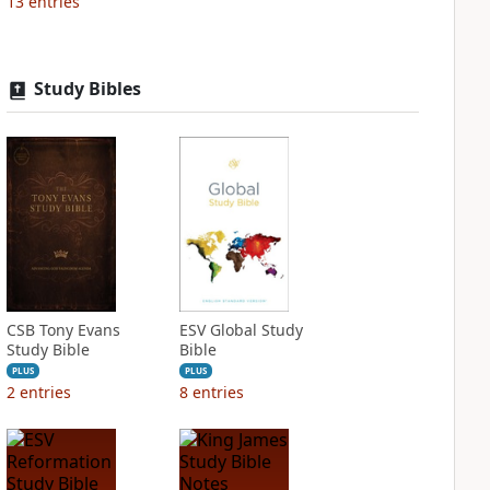
13
entries
Study Bibles
CSB Tony Evans
ESV Global Study
Study Bible
Bible
PLUS
PLUS
2
entries
8
entries