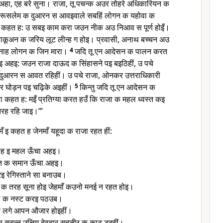
ा, एह बरे सुना। राजा, तू पचन्क अउर तोहरे अधिकारियन क
 यरूसलेम क दुआरन स आवइवाले सबहिं लोगन क यहोवा क
 कहत ह: उ सबइ काम करा जउन नीक अउ निआव स पूर्ण होइँ।
डाकूअन क जरिय लूट लीन्ह ग होइ। प्रवासी, अनाथ बच्चन अउ
ेगुनाह लोगन क जिन मारा।
4
जदि तू एन आदेसन क पालन करत
 अहइ: जउन राजा दाऊद क सिंहासने पइ बइठिहीं, उ पचे
दुआरन स आवत रहिहीं। उ पचे राजा, ओनकर उत्तराधिकारी
घोड़न पइ चढ़िके अइहीं।
5
किन्तु जदि तू एन आदेसन क
ा कहत ह: मइँ प्रतिग्या करत हउँ कि राजा क महल ध्वस्त कइ
तरह रहि जाइ।’”
 इ कहत ह जेनमाँ यहूदा क राजा रहत हीं:
रह इ महल ऊँचा अहइ।
वत क समान ऊँचा अहइ।
ुरइ रेगिस्ताने सा बनाउब।
क तरह सूना होइ जेहमाँ कउनो मनई न रहत होइ।
ल क नस्ट करइ पठउब।
 लगे आपन औजार होइहीं।
 सबन्त उत्तिम देवदार सहतीर क काट डइहीं।