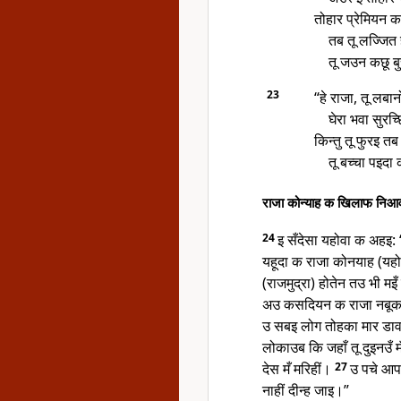
तोहार प्रेमियन क
तब तू लज्जित
तू जउन कछू ब
23
“हे राजा, तू लब
घेरा भवा सुरच
किन्तु तू फुरइ 
तू बच्चा पइदा
राजा कोन्याह क खिलाफ निआ
24
इ सँदेसा यहोवा क अहइ:
यहूदा क राजा कोनयाह (यहोय
(राजमुद्रा) होतेन तउ भी म
अउ कसदियन क राजा नबूकदन
उ सबइ लोग तोहका मार डाव
लोकाउब कि जहाँ तू दुइनउँ 
देस मँ मरिहीं।
27
उ पचे आपन
नाहीं दीन्ह जाइ।”