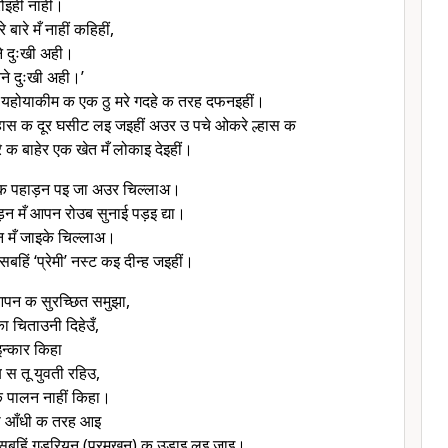
ोइहीं नाहीं।
बारे मँ नाहीं कहिहीं,
ने दुःखी अही।
तने दुःखी अही।’
यहोयाकीम क एक ठु मरे गदहे क तरह दफनइहीं।
्हास क दूर घसीट लइ जइहीं अउर उ पचे ओकरे ल्हास क
 क बाहेर एक खेत मँ लोकाइ देइहीं।
 क पहाड़न पइ जा अउर चिल्लाअ।
न मँ आपन रोउब सुनाई पड़इ द्या।
 मँ जाइके चिल्लाअ।
बहिं ‘प्रेमी’ नस्ट कइ दीन्ह जइहीं।
 आपन क सुरच्छित समुझा,
का चिताउनी दिहेउँ,
इन्कार किहा
स तू युवती रहिउ,
क पालन नाहीं किहा।
जा आँधी क तरह आइ
सबहिं गड़रियन (प्रमुखन) क उड़ाइ लइ जाइ।