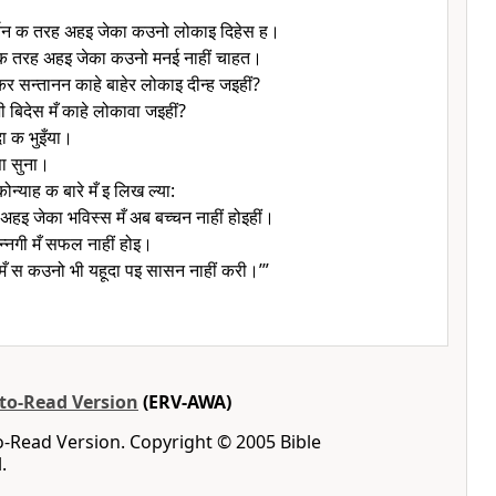
र्तन क तरह अहइ जेका कउनो लोकाइ दिहेस ह।
 क तरह अहइ जेका कउनो मनई नाहीं चाहत।
 सन्तानन काहे बाहेर लोकाइ दीन्ह जइहीं?
 बिदेस मँ काहे लोकावा जइहीं?
ूदा क भुइँया।
सा सुना।
न्याह क बारे मँ इ लिख ल्या:
हइ जेका भविस्स मँ अब बच्चन नाहीं होइहीं।
्नगी मँ सफल नाहीं होइ।
ँ स कउनो भी यहूदा पइ सासन नाहीं करी।’”
-to-Read Version
(ERV-AWA)
o-Read Version. Copyright © 2005 Bible
.