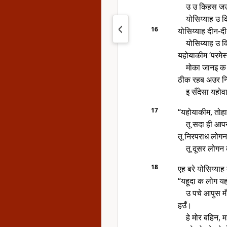
उ उ किहस जउ
योसिय्याह उ 
16
योसिय्याह दीन-
योसिय्याह उ 
यहोयाकीम ‘परमे
मोका जानइ क
ठीक रहब अउर नि
इ सँदेसा यहो
17
“यहोयाकीम, तोह
तू सदा ही आप
तू निरपराध लोगन
तू दूसर लोगन
18
एह बरे योसिय्या
“यहूदा क लोग यहो
उ पचे आपुस मँ 
हउँ।
हे मोर बहिन, म