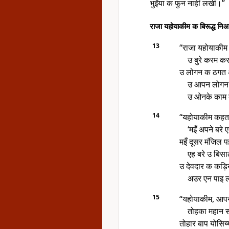
भुइँया क फुन नाहीं लखी।”
राजा यहोयाकीम क बिरूद्ध नि
13
“राजा यहोयाकीम 
उ बुरे करम क
उ लोगन क ठगत 
उ आपन लोगन 
उ ओनके काम क
14
“यहोयाकीम कहत
‘मइँ अपने बर
मइँ दूसर मंजिल
एह बरे उ बि
उ देवदार क कड़ि
अउर एन पाइ 
15
“यहोयाकीम, आपन
तोहका महान स
तोहार बाप योसिय