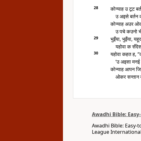
28
कोन्याह उ टूट ब
उ अइसे बर्तन
कोन्याह अउर ओकर
उ पचे कउनो भी
29
भुइँया, भुइँया, यह
यहोवा क सँदे
30
यहोवा कहत ह, “को
‘उ अइसा मनई अ
कोन्याह आपन जिन
ओकर सन्तान म
Awadhi Bible: Easy
Awadhi Bible: Easy-t
League International