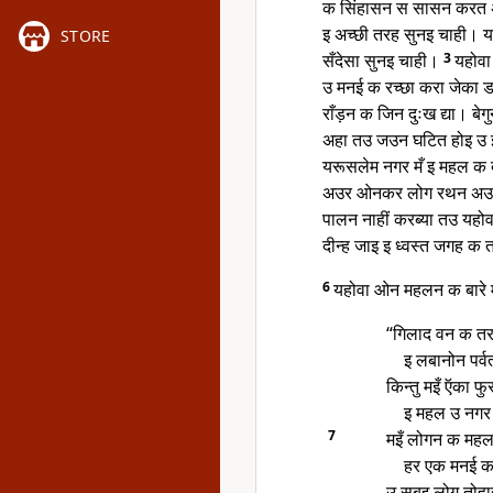
क सिंहासन स सासन करत अह
इ अच्छी तरह सुनइ चाही।
STORE
सँदेसा सुनइ चाही।
3
यहोवा
उ मनई क रच्छा करा जेका 
राँड़न क जिन दुःख द्या। ब
अहा तउ जउन घटित होइ उ इ
यरूसलेम नगर मँ इ महल क 
अउर ओनकर लोग रथन अउर 
पालन नाहीं करब्या तउ यहोव
दीन्ह जाइ इ ध्वस्त जगह क 
6
यहोवा ओन महलन क बारे मँ
“गिलाद वन क त
इ लबानोन पर्
किन्तु मइँ ऍका फ
इ महल उ नगर 
7
मइँ लोगन क मह
हर एक मनई क
उ सबइ लोग तोहार