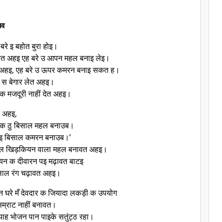
आव
बरे इ बहोत बुरा होइ।
रत अहइ एह बरे उ आपन महल बनाइ लेइ।
अहइ, एह बरे उ ऊपर कमरन बनाइ सकत ह।
स बेगार लेत अहइ।
 मजदूरी नाहीं देत अहइ।
 अहइ,
े एक ठु बिसाल महल बनाउब।
 पइ बिसाल कमरन बनाउब।’
साल खिड़कियन वाला महल बनावत अहइ।
यन क दीवारन पइ मढ़ावत बाटइ
लाल रंग चढ़ावत अहइ।
 घरे मँ देवदार क जियादा लकड़ी क उपयोग
म्राट नाहीं बनावत।
्याह भोजन पान पाइके सतुंट्ठ रहा।