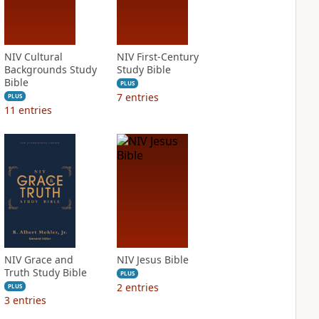
NIV Cultural
NIV First-Century
Backgrounds Study
Study Bible
Bible
PLUS
7
entries
PLUS
11
entries
NIV Grace and
NIV Jesus Bible
Truth Study Bible
PLUS
2
entries
PLUS
3
entries