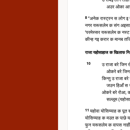
अउर ओका आगी 
8
“अनेक रास्ट्रन स लोग इ 
नगर यरूसलेम क संग अइसा
‘परमेस्सर यरूसलेम क नस्ट
कीन्ह गइ करार क मानब तज
राजा यहोसाहाज क खिलाफ न
10
उ राजा बरे जिन
ओकरे बरे जिन
किन्तु उ राजा बर
जउन हिआँ स
ओकरे बरे रोआ, क
सल्लूम (यहोस
11
यहोवा योसिय्याह क पूत
योसिय्याह क मउत क पाछे य
फुन यरूसलेम क वापस नाह