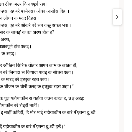
न ठीक अउर निआवपूर्ण रहा।
किहस, एह बरे परमेस्सर ओका आसीस दिहा।
दीन लोगन क मदद दिहस।
किहस, एह बरे ओकरे बरे सब कछू अच्छा भवा।
स्सर क जानइ’ क का अरथ होत ह?
 अरथ,
आवपूर्ण होब अहइ।
वा क अहइ।
ार आँखिन सिरिफ तोहार आपन लाभ क लखत हीं,
न बरे जियादा स जियादा पावइ क सोचत अहा।
 क मारइ बरे इच्छुक रहत अहा।
 क चीजन क चोरी करइ क इच्छुक रहत अहा।”
ह क पूत यहोयाकीम स यहोवा जउन कहत ह, उ इ अहइ:
याकीम बरे रोइहीं नाहीं।
इ नाहीं कहिहीं, ‘हे मोर भाई यहोयाकीम क बारे मँ एतना दुःखी
इँ यहोयाकीम क बारे मँ एतना दुःखी हउँ।’