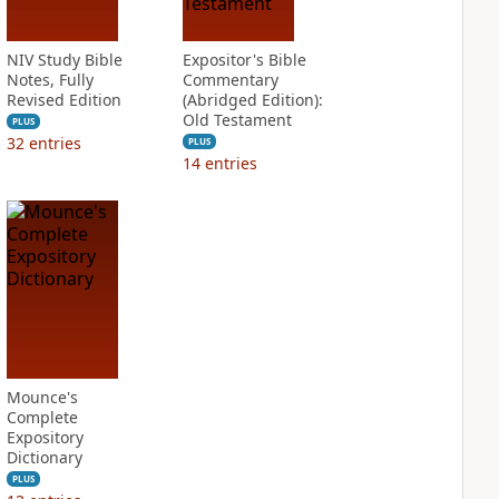
NIV Study Bible
Expositor's Bible
Notes, Fully
Commentary
Revised Edition
(Abridged Edition):
Old Testament
PLUS
32
entries
PLUS
14
entries
Mounce's
Complete
Expository
Dictionary
PLUS