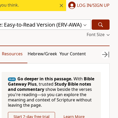
you think.
LOG IN/SIGN UP
e: Easy-to-Read Version (ERV-AWA)
Font Size
Resources
Hebrew/Greek
Your Content
Go deeper in this passage.
With
Bible
PLUS
Gateway Plus
, trusted
Study Bible notes
and commentary
show beside the verses
you're reading—so you can explore the
meaning and context of Scripture without
leaving the page.
Start 7-day free trial
Learn More