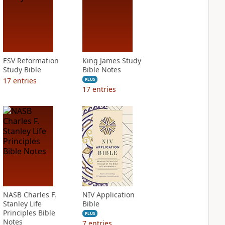
ESV Reformation
King James Study
Study Bible
Bible Notes
17
entries
PLUS
17
entries
NASB Charles F.
NIV Application
Stanley Life
Bible
Principles Bible
PLUS
Notes
7
entries