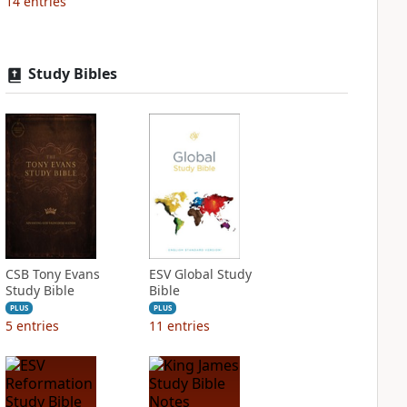
14
entries
Study Bibles
CSB Tony Evans
ESV Global Study
Study Bible
Bible
PLUS
PLUS
5
entries
11
entries