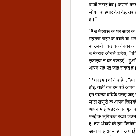
बाजी लगाइ देब। कउनो मन
लोगन क हमार देस देइ, तब 
ह।”
15
उ मेहरारू क घर सहर क दे
मेहरारू सहर क देवारे क अन
क उपयोग कइ क ओनका आपन 
उ मेहरारु ओनसे कहेस, “पच्
एकाएक न घर पकड़इँ। हुआँ
आपन राहे पइ जाइ सकत ह
17
मनइयन ओसे कहेन, “हम 
होइ, नाहीं तउ हम पचे आपन 
हम पचन्क बचिके पराइ जाइ
लाल लसुरी क आपन खिड़की
आपन भाई अउर आपन पूरा प
मनई क सुरिच्छत रखब जउन 
ह, तउ ओकरे बरे हम जिम्मे
डावा जाइ सकत ह। उ मनई ब