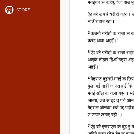
मनइयन स कहेए, “जा अउ भु
STORE
ऍह बरे उ पचे यरीहो गएन। 
नाउँ राहाब रहा।
2
कउनो यरीहो क राजा स कह
करइ आवा अहइँ।”
3
ऍह बरे यरीहो क राजा र
आइके तोहार हिआँ ठहरा अह
अहइँ।”
4
मेहरारु दुइनउँ मनई क छिप
मुला मइँ नाहीं जानत हउँ क
मनई साँझ क चला गएन। मइँ 
जाब्या, तउ साइद तू पचे ओ
मेहरारु ओनका छते पइ पहोंच
उ ऊपर लगाए रही।)
7
ऍह बरे इस्राएल क दुइ 
जरिये सहर छोड़ देइ क तुर