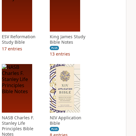
ESV Reformation
King James Study
Study Bible
Bible Notes
17
entries
PLUS
13
entries
NASB Charles F.
NIV Application
Stanley Life
Bible
Principles Bible
PLUS
Notes
8
entries