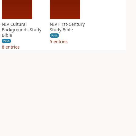
NIV Cultural
NIV First-Century
Backgrounds Study
Study Bible
Bible
PLUS
5
entries
PLUS
8
entries
NIV Grace and
NIV Jesus Bible
Truth Study Bible
PLUS
2
entries
PLUS
4
entries