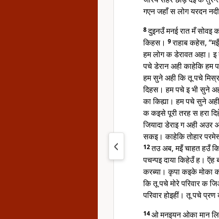
गएन जहाँ स लोग यरदन नद
8
दुइनउँ मनई रात मँ सोवइ 
किहस।
9
राहाब कहेस, “मइ
हम लोग क डेरावत अहा। इ द
पचे डेरान अही काहेकि हम 
हम सुने अही कि तू पचे मि
दिहस। हम पचे इ भी सुने अ
का किह्या। हम पचे सुने अह
क कइसे पूरी तरह स हरा द
जियादा डेराइ ग अही अउर अ
सकइ। काहेकि तोहार परमेस
12
तउ अब, मइँ चाहत हउँ कि
पचन्पइ दाया किहेउँ ह। ऍह ब
करब्या। कृपा कइके मोका क
कि तू पचे मोरे परिवार क जि
परिवार होइहीं। तू पचे प्र
14
ओ मनइयन ओका मान लिहन