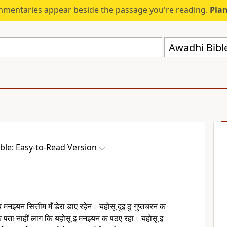
mmentaries appear beside the passage you're reading.
Plan
Awadhi Bibl
ble: Easy-to-Read Version
मनइयन सित्तीम मँ डेरा डाए रहेन। यहोसू दुइ ठु गुप्तचरन क
ता नाहीं लाग कि यहोसू इ मनइयन क पठए रहा। यहोसू इ