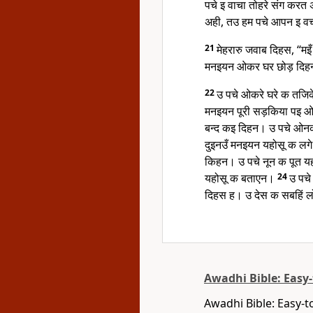
पचे इ वाचा तोहरे संग कर
अही, तउ हम पचे आपन इ 
21
मेहरारु जवाब दिहस, “म
मनइयन ओकर घर छोड़ दिहन।
22
उ पचे ओकरे घरे क तजिक
मनइयन पूरी सड़किया पइ 
बन्द कइ दिहन। उ पचे ओनक
दुइनउँ मनइयन यहोसू क ल
किहन। उ पचे नून क पूत य
यहोसू क बताएन।
24
उ पचे
दिहस ह। उ देस क सबहिं ल
Awadhi Bible: Easy
Awadhi Bible: Easy-t