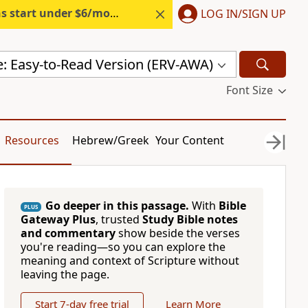
s start under $6/month.
Start free.
LOG IN/SIGN UP
e: Easy-to-Read Version (ERV-AWA)
Font Size
Resources
Hebrew/Greek
Your Content
Go deeper in this passage.
With
Bible
PLUS
Gateway Plus
, trusted
Study Bible notes
and commentary
show beside the verses
you're reading—so you can explore the
meaning and context of Scripture without
leaving the page.
Start 7-day free trial
Learn More