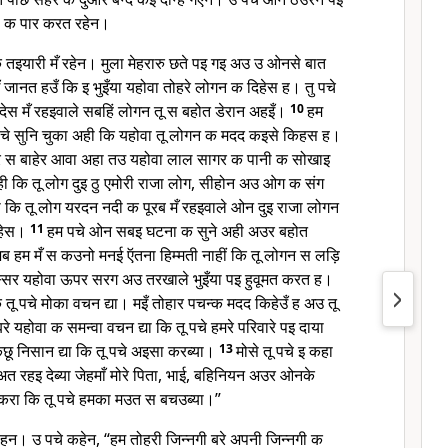
ी क पार करत रहेन।
क तइयारी मँ रहेन। मुला मेहरारु छते पइ गइ अउ उ ओनसे बात
ँ जानत हउँ कि इ भुइँया यहोवा तोहरे लोगन क दिहेस ह। तु पचे
ेस मँ रहइवाले सबहिं लोगन तू स बहोत डेरान अहइँ।
10
हम
पचे सुनि चुका अही कि यहोवा तू लोगन क मदद कइसे किहस ह।
स्र स बाहेर आवा अहा तउ यहोवा लाल सागर क पानी क सोखाइ
ही कि तू लोग दुइ ठु एमोरी राजा लोग, सीहोन अउ ओग क संग
ी कि तू लोग यरदन नदी क पूरब मँ रहइवाले ओन दुइ राजा लोगन
िहेस।
11
हम पचे ओन सबइ घटना क सुने अही अउर बहोत
ब हम मँ स कउनो मनई ऍतना हिम्मती नाहीं कि तू लोगन स लड़ि
्सर यहोवा ऊपर सरग अउ तरखाले भुइँया पइ हुवूमत करत ह।
 तू पचे मोका वचन द्या। मइँ तोहार पचन्क मदद किहेउँ ह अउ तू
रे यहोवा क समन्वा वचन द्या कि तू पचे हमरे परिवारे पइ दाया
छू निसान द्या कि तू पचे अइसा करब्या।
13
मोसे तू पचे इ कहा
अत रहइ देब्या जेहमाँ मोरे पिता, भाई, बहिनियन अउर ओनके
ण करा कि तू पचे हमका मउत स बचउब्या।”
। उ पचे कहेन, “हम तोहरी जिन्नगी बरे अपनी जिन्नगी क