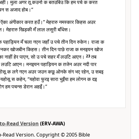
त अही। मुला अगर तू कउनो क बतउबिउ कि हम पचे क करत
वचन स अजाद होब।”
इँ ऍका अंगीकार करत हउँ।” मेहरारु नमस्कार किहस अउर
 मेहरारु खिड़की मँ लाल लसुरी बाँधेस।
े पहाड़ियन मँ चला गएन जहाँ उ पचे तीन दिन रुकेन। राजा क
ओनकर खोजबीन किहस। तीन दिन पाछे राजा क मनइयन खोज
ा नाहीं हेर पाएन, सो उ पचे सहर मँ लउटि आएन।
23
तब
गे लउटि आएन। मनइयन पहाड़ियन क तजेन अउर नदी पार
होसू क लगे गएन अउर जउन कछू ओनके संग भए रहेन, उ सबइ
 यहोसू स कहेन, “यहोवा फुरइ सारा भुइँया हम लोगन क दइ
ोग हम पचन्स डेरान अहइँ।”
-to-Read Version
(ERV-AWA)
o-Read Version. Copyright © 2005 Bible