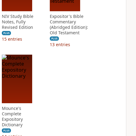
NIV Study Bible
Expositor's Bible
Notes, Fully
Commentary
Revised Edition
(Abridged Edition):
Old Testament
PLUS
15
entries
PLUS
13
entries
Mounce's
Complete
Expository
Dictionary
PLUS