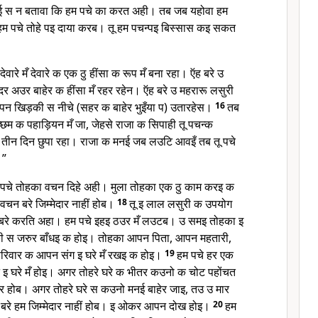
ई स न बतावा कि हम पचे का करत अही। तब जब यहोवा हम
हम पचे तोहे पइ दाया करब। तू हम पचन्पइ बिस्सास कइ सकत
वारे मँ देवारे क एक ठु हींसा क रूप मँ बना रहा। ऍह बरे उ
्दर अउर बाहेर क हींसा मँ रहर रहेन। ऍह बरे उ महरारू लसुरी
खिड़की स नीचे (सहर क बाहेर भुइँया प) उतारहेस।
16
तब
छिम क पहाड़ियन मँ जा, जेहसे राजा क सिपाही तू पचन्क
 तीन दिन छुपा रहा। राजा क मनई जब लउटि आवइँ तब तू पचे
।”
पचे तोहका वचन दिहे अही। मुला तोहका एक ठु काम करइ क
वचन बरे जिम्मेदार नाहीं होब।
18
तू इ लाल लसुरी क उपयोग
 बरे करति अहा। हम पचे इहइ ठउर मँ लउटब। उ समइ तोहका इ
 स जरुर बाँधइ क होइ। तोहका आपन पिता, आपन महतारी,
रिवार क आपन संग इ घरे मँ रखइ क होइ।
19
हम पचे हर एक
इ घरे मँ होइ। अगर तोहरे घरे क भीतर कउनो क चोट पहोंचत
दार होब। अगर तोहरे घरे स कउनो मनई बाहेर जाइ, तउ उ मार
रे हम जिम्मेदार नाहीं होब। इ ओकर आपन दोख होइ।
20
हम