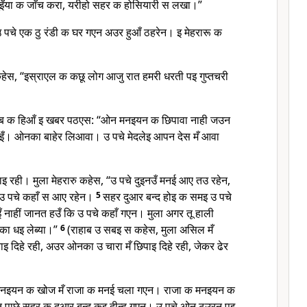
इँया क जाँच करा, यरीहो सहर क होसियारी स लखा।”
उ पचे एक ठु रंडी क घर गएन अउर हुआँ ठहरेन। इ मेहरारू क
ेस, “इस्राएल क कछू लोग आजु रात हमरी धरती पइ गुप्तचरी
ाहाब क हिआँ इ खबर पठएस: “ओन मनइयन क छिपावा नाही जउन
इँ। ओनका बाहेर लिआवा। उ पचे मेदलेइ आपन देस मँ आवा
ाइ रही। मुला मेहरारु कहेस, “उ पचे दुइनउँ मनई आए तउ रहेन,
ि उ पचे कहाँ स आए रहेन।
5
सहर दुआर बन्द होइ क समइ उ पचे
नाहीं जानत हउँ कि उ पचे कहाँ गएन। मुला अगर तू हाली
नका धइ लेब्या।”
6
(राहाब उ सबइ स कहेस, मुला असिल मँ
ाइ दिहे रही, अउर ओनका उ चारा मँ छिपाइ दिहे रही, जेकर ढेर
ठु मनइयन क खोज मँ राजा क मनई चला गएन। राजा क मनइयन क
न्त पाछे सहर क दुआर बन्द कइ दीन्ह गएन। उ पचे ओन ठउरन पइ