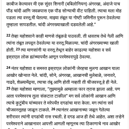
काबीज केल्यावर मी एक सुंदर शिनारी (बबिलोनियन) अंगरखा, अंदाजे पाच
पौंड चांदी आणि जवळपास एक पौड सोन्याची वीट पाहिली. त्याचा मला मोह
पडला त्या वस्तू मी घेतल्या. माझ्या तंबूत या गोष्टी जमिनीत पुरून ठेवलेल्या
तुम्हाला सापडतील. चांदी अंगरख्याखाली दडवलेली आहे.”
22
तेव्हा यहोशवाने काही माणसे तंबूकडे पाठवली. ती धावतच तेथे गेली आणि
त्यांना तंबूत लपवून ठेवलेल्या या वस्तू मिळाल्या. चांदी अंगरख्याच्या खाली
होती.
23
त्या माणसांनी या वस्तू तेथून बाहेर काढल्या यहोशवा व सर्व
इस्राएल लोक ह्यांच्यापर्यंत आणून परमेश्वरापुढे ठेवल्या.
24
नंतर यहोशवा व समस्त इस्राएल लोकांनी जेरहचा मुलगा आखान याला
आखोर खोऱ्यात नेले. चांदी, सोने, अंगरखा, आखानची मुलेबाळे, जनावरे,
गाढवे, शेळ्यामेंढ्या, त्याचा तंबू आणि होती नव्हती ती चीजवस्तू हे ही नेले.
25
तेव्हा यहोशवा म्हणाला, “तुझ्यामुळे आम्हाला फार त्रास झाला आहे. पण
आता परमेश्वरच तुला संकटात टाकील” मग सर्व लोकांनी आखान आणि
त्याचे कुटुंबीय यांच्यावर ते मरेपर्यंत दगडांचा मारा केला. मग त्यांना सर्व
चीजवस्तूसह जाळून टाकले.
26
त्यानंतर आखानाच्या जळून गेलेल्या
शरीरावर त्यांनी दगडांची रास रचली. हे दगड आज ही तेथे आहेत. अशा तऱ्हेने
परमेश्वराने आखानावर आपत्ती आणली म्हणूनच त्या ठिकाणाचे नाव आखोर