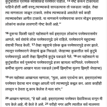
कुटुंबातील प्रत्येक व्यक्तिकडे परमेश्वर पाहील.
15
नष्ट करून टाकायला
पाहिजे होती अशी वस्तू त्याच्याकडे सापडल्यास तो पकडला जाईल. तेव्हा
त्या माणसाला जाळून टाकावे. तसेच त्याच्याकडे असलेले सर्व काही
त्याच्याबरोबर आगीत टाकावे. या माणसाने परमेश्वराचा करार मोडून इस्राएल
लोकांना कलंक लावणारी गोष्ट केली आहे.’”
16
दुसऱ्या दिवशी पहाटे यहोशवाने सर्व इस्राएल लोकांना परमेश्वरासमोर
आणले. सर्व वंशांचे लोक परमेश्वरापुढे उभे राहिले. परमेश्वराने यहूदाच्या
वंशाची निवड केली.
17
तेव्हा यहूदाचे एकेक कूळ परमेश्वरापुढे हजर झाले.
त्यातून परमेश्वराने जेरहाचे कूळ निवडले. जेरहाच्या कुळातील सर्व कुटुंबे
परमेश्वरापुढे आली तेव्हा झिम्रीचे कुटुंब पकडले गेले.
18
मग यहोशवाने या
कुटुंबातील सर्व पुरूषांना परमेश्वरापुढे हजर व्हायला सांगितले. परमेश्वराने
कर्मीचा मुलगा आखान याला पकडले (कर्मी झिम्रीचा मुलगा झिम्री जेरहाचा)
19
मग यहोशवा आखानला म्हणाला, “मुला, आता प्रार्थना कर. इस्राएलांच्या
परमेश्वर देवाचा मान राखून आपली पापे त्याच्यापुढे कबूल कर. आता काहीही
लपवून न ठेवता तू काय केलेस ते मला सांग.”
20
आखान म्हणाला, “हे खरे आहे. इस्राएलच्या परमेश्वर देवाविरूध्द वागून मी
पाप केले आहे. मी केले ते असे.
21
यरीहो नगर आणि त्यातील सर्व मालमत्ता