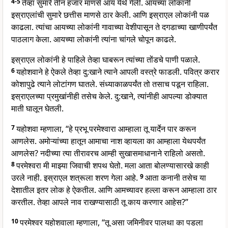
4-5
तेव्हा सुमारे तीन हजार माणसे आय येथे गेली. आयच्या लोकांनी
इस्राएलांची सुमारे छत्तीस माणसे ठार केली. आणि इस्राएल लोकांनी पळ
काढला. त्यांचा आयच्या लोकांनी गावाच्या वेशीपासून ते दगडाच्या खाणीपर्यंत
पाठलाग केला. आयच्या लोकांनी त्यांना चांगले चोपून काढले.
इस्राएल लोकांनी हे पाहिले तेव्हा घाबरून त्यांच्या तोंडचे पाणी पळाले.
6
यहोशवाने हे ऐकले तेव्हा दु:खाने त्याने आपली वस्त्रे फाडली. पवित्र करार
कोशापुढे त्याने लोटांगण घातले. संध्याकाळपर्यंत तो तसाच पडून राहिला.
इस्राएलच्या प्रमुखांनीही तसेच केले. दु:खाने, त्यांनीही आपल्या डोक्यात
माती घालून घेतली.
7
यहोशवा म्हणाला, “हे प्रभू परमेश्वारा आम्हाला तू यार्देन पार करून
आणलेस. अमोऱ्यांच्या हातून आमाचा नाश व्हायला का आम्हाला येथपर्यंत
आणलेस? नदीच्या त्या तीरावरच आम्ही सुखासमाधानाने राहिलो असतो.
8
परमेश्वरा मी माझ्या जिवाची शपथ घेतो. मला आता बोलण्यासारखे काही
उरले नाही. इस्राएल शत्रूला शरण गेला आहे.
9
आता कनानी तसेच या
देशातील इतर लोक हे ऐकतील. आणि आमच्यावर हल्ला करून आम्हाला ठार
करतील. तेव्हा आपले नाव राखण्यासाठी तू काय करणार आहेस?”
10
परमेश्वर यहोशवाला म्हणाला, “तू असा जमिनीवर पालथा का पडला