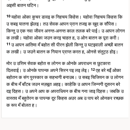
अइसी बातन घटिन।
10
यहोवा ओका कुचर डावइ क निहचय किहेस। यहोवा निहचय किहस कि
उ सबइ यातना झेलइ। तउ सेवक आपन प्रान तजइ क खुद क सौंपेस।
किन्तु उ एक नवा जीवन अनन्त-अनन्त काल तलक बरे पाई। उ आपन लोगन
क लखी। यहोवा ओका जउन करइ चाहत ह, उ ओन बातन क पूरा करी।
11
उ आपन आतिमा मँ बहोत सी पीरन झेली किन्तु उ घटइवाली अच्छी बातन
क लखी। उ जउने बातन क गियान प्राप्त करत ह, ओनसे संतुट्ठ होइ।
मोर उ उत्तिम सेवक बहोत स लोगन क ओनके अपराधन स छुटकारा
दिलवाई। उ ओनके पापन्क अपने सिरन पइ लइ लेइ।
12
एह बरे मइँ ओका
बहोतन क संग पुरस्कार क सहभागी बनाउब। उ सबइ चिजियन क उ लोगन
क बीच मँ बाँटब जउन मज़बूत अहइ। काहेकि उ आपन जिन्नगी दूसरन बरे
दइ दिहस। उ अपने आप क अपराधियन क बीच गना जाइ दिहस। जबकि उ
वास्तव मँ बहुतेरन क पापन्क दूर किहस अउर अब उ पाप बरे ओनकर रच्छक
क रूप मँ बोलत ह।