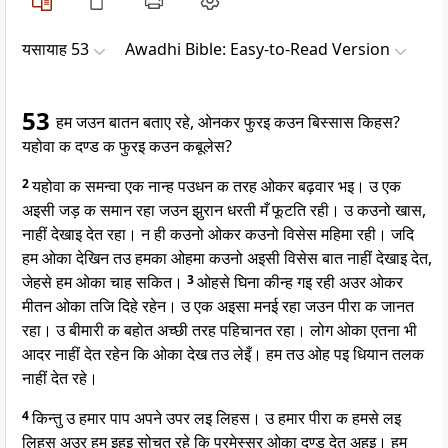
यसायाह 53
Awadhi Bible: Easy-to-Read Version
53
हम जउन बातन बताए रहे, ओनकर फुरइ कउन बिस्सास किहस?
यहोवा क दण्ड क फुरइ कउन कबूलेस?
2
यहोवा क समन्वा एक नान्ह पउधन क तरह ओकर बढ़वार भइ। उ एक
अइसी जड़ क समान रहा जउन झुरान धरती मँ फूटति रही। उ कउनो खास,
नाहीं देखाइ देत रहा। न ही कउनो ओकर कउनो विसेस महिमा रही। जदि
हम ओका देखिन तउ हमका ओहमा कउनो अइसी विसेस बात नाहीं देखाइ देत,
जेहसे हम ओका चाह सकित।
3
ओहसे घिना कीन्ह गइ रही अउर ओकर
मीतन ओका तजि दिहे रहेन। उ एक अइसा मनई रहा जउन पीरा क जानत
रहा। उ बीमारी क बहोत अच्छी तरह पहिचानत रहा। लोग ओका एतना भी
आदर नाहीं देत रहेन कि ओका देख तउ लेइँ। हम तउ ओह पइ धियान तलक
नाहीं देत रहे।
4
किन्तु उ हमार पाप अपने उपर लइ लिहस। उ हमार पीरा क हमसे लइ
लिहस अउर हम इहइ सोचत रहे कि परमेस्सर ओका दण्ड देत अहइ। हम