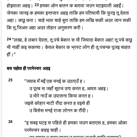
होइवाला अहइ।
23
हमका ओन बातन क बतावा जउन घटइवाली अहइँ।
जेनका जानइ क हमका इन्तजार अहइ ताकि हम पतियायी कि फुरइ तू देवता
अहा। कछू करा। चाहे भला चाहे बुरा ताकि हम लखि सकी अउर जान सकी
कि तू जिअत अहा अउर तोहार अनुसरण करी।
24
“लखा, हे लबार देवता, तू पचे बेकार स भी जियादा बेकार अहा! तू पचे कछू
भी नाहीं कइ सकत्या। केवल बेकार क भ्रस्ट लोग ही तू पचन्क पूजइ चाहत
हीं।”
बस यहोवा ही परमेस्सर अहइ
25
“जवाब मँ मइँ एक मनई क उठाएउँ ह।
उ पूरब स जहाँ सूरज उगा करत ह, आवत अहइ।
उ मोरे नाउँ क उपासना किया करत ह।
जइसे कोहार माटी रौंदा करत ह वइसे ही
उ बिसेस मनई राजा लोगन क रौंदी।
26
“इ सबइ घटइ स पहिले ही हमका जउन बताएस ह, हमका ओका
परमेस्सर कहइ चाही।