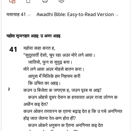
यसायाह 41
Awadhi Bible: Easy-to-Read Version
यहोवा सृजनहार अहइ: उ अमर अहइ
41
यहोवा कहा करत ह,
“सुदूरवर्ती देसो, चुप रहा अउर मोरे लगे आवा।
जातियो, फुन स सुदृढ़ बना।
मोरे लगे आवा अउर मोहसे बातन करा।
आपुस मँ मिलिके हम निहचय करी
कि उचित का अहइ।
2
कउन उ बिजेता क जगाएस ह, जउन पूरब स आइ?
कउन ओहसे दूसर देसन क हरवावत अउर राजा लोगन क
अधीन कइ देत?
कउन ओकर तरवारन क एतना बढ़ाइ देत ह कि उ पचे अनगिनत
होइ जात जेतना रेत-कण होत हीं?
कउन ओकरे धनुसन क ऍतना अनगिनत कइ देत