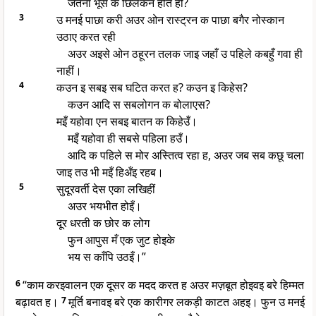
जेतना भूसे क छिलकन होत हीं?
3
उ मनई पाछा करी अउर ओन रास्ट्रन क पाछा बगैर नोस्कान
उठाए करत रही
अउर अइसे ओन ठहूरन तलक जाइ जहाँ उ पहिले कबहुँ गवा ही
नाहीं।
4
कउन इ सबइ सब घटित करत ह? कउन इ किहेस?
कउन आदि स सबलोगन क बोलाएस?
मइँ यहोवा एन सबइ बातन क किहेउँ।
मइँ यहोवा ही सबसे पहिला हउँ।
आदि क पहिले स मोर अस्तित्व रहा ह, अउर जब सब कछू चला
जाइ तउ भी मइँ हिअँइ रहब।
5
सुदूरवर्ती देस एका लखिहीं
अउर भयभीत होइँ।
दूर धरती क छोर क लोग
फुन आपुस मँ एक जुट होइके
भय स काँपि उठइँ।”
6
“काम करइवालन एक दूसर क मदद करत ह अउर मज़बूत होइवइ बरे हिम्मत
बढ़ावत ह।
7
मूर्ति बनावइ बरे एक कारीगर लकड़ी काटत अहइ। फुन उ मनई