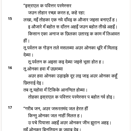
“इस्राएल क पवित्तर परमेस्सर
जउन तोहार रच्छा करत ह, कहे रहा:
15
लखा, मइँ तोहका एक नवे दाँवइ क औजार जइसा बनाएउँ ह।
इ औजारे मँ बहोत स दाँतन अहइँ जउन बहोत तीखे अहइँ।
किसान एका अनाज क छिलका उतारइ क काम मँ लिआवत
हीं।
तू पर्वतन क गोड़न तले मसलब्या अउर ओनका धूरि मँ मिलाइ
देब्या।
तू पर्वतन क अइसा कइ देब्या जइसे भूसा होत ह।
16
तू ओनका हवा मँ उछरब्या
अउर हवा ओनका उड़ाइके दूर लइ जाइ अउर ओनका कहूँ
छितराई देइ।
तब तू यहोवा मँ टिकिके आनन्दित होब्या।
तोहका इस्राएल क पवित्तर परमेस्सर प बहोत गर्व होइ।
17
“गरीब जन, अउर जरूरतमंद जल हेरत हीं
किन्तु ओनका जल नाहीं मिलत ह।
उ पचे पियासा अहइँ अउर ओनकर जीभ झुरान अहइ।
मइँ ओनकर बिनतियन क जवाब देब।