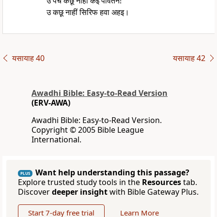
उ पचे कछू नाहीं कइ पावतेन!
उ कछू नाहीं सिरिफ हवा अहइ।
यसायाह 40
यसायाह 42
Awadhi Bible: Easy-to-Read Version
(ERV-AWA)
Awadhi Bible: Easy-to-Read Version.
Copyright © 2005 Bible League
International.
Want help understanding this passage?
PLUS
Explore trusted study tools in the
Resources
tab.
Discover
deeper insight
with Bible Gateway Plus.
Start 7-day free trial
Learn More