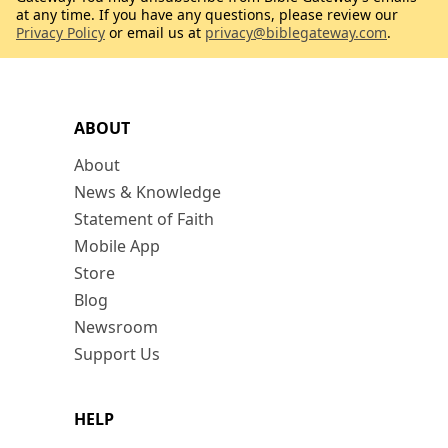
at any time. If you have any questions, please review our
Privacy Policy
or email us at
privacy@biblegateway.com
.
ABOUT
About
News & Knowledge
Statement of Faith
Mobile App
Store
Blog
Newsroom
Support Us
HELP