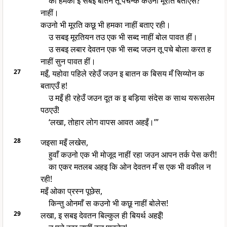
का हमका इ सबइ बातन तू पचन्क कउनो मूरति बताएस?
नाहीं।
कउनो भी मूरति कछू भी हमका नाहीं बताए रही।
उ सबइ मूरतियन तउ एक भी सब्द नाहीं बोल पावत हीं।
उ सबइ लबार देवतन एक भी सब्द जउन तू पचे बोला करत ह
नाहीं सुन पावत हीं।
27
मइँ, यहोवा पहिले रहेउँ जउन इ बातन क बिसय मँ सिय्योन क
बताएउँ ह!
उ मइँ ही रहेउँ जउन दूत क इ बड़िया संदेस क साथ यरूसलेम
पठएउँ!
‘लखा, तोहार लोग वापस आवत अहइँ।’”
28
जइसा मइँ लखेस,
हुवाँ कउनो एक भी मोजूद नाहीं रहा जउन आपन तर्क पेस करी!
का एकर मतलब अहइ कि ओन देवतन मँ स एक भी वकील न
रही!
मइँ ओका प्रस्न पूछेस,
किन्तु ओनमाँ स कउनो भी कछू नाहीं बोलेस!
29
लखा, इ सबइ देवतन बिल्कुल ही बियर्थ अहइँ!