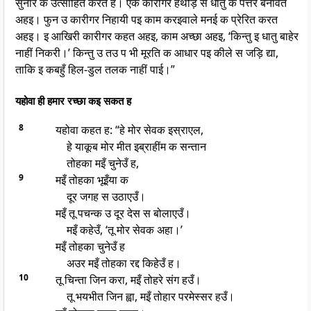
सुनारे क उत्साहित करत ह। एक कारीगर हथौड़े स धातु क पत्तर बनावत
अहइ। फुन उ कारीगर निहायी पइ काम करइवाले मनई क प्रेरित करत
अहइ। इ आखिरी कारीगर कहत अहइ, काम अच्छा अहइ, ‘किन्तु इ धातु बाहेर
नाहीं निकरी।’ किन्तु उ तउ प भी मूरति क आधार पइ कीले स जड़ि द्या,
ताकि इ कबहुँ हिल-डुल तलक नाहीं पाई।”
यहोवा ही हमार रच्छा कइ सकत ह
8
यहोवा कहत ह: “हे मोर सेवक इस्राएल,
हे याकूब मोर मीत इब्राहींम क सन्तान
तोहका मइँ चुनेउँ ह,
9
मइँ तोहका भूइँया क
दूर जगह स उठाएउँ।
मइँ तू पचन्क उ दूर देस स बोलाएउँ।
मइँ कहेउँ, ‘तू मोर सेवक अहा।’
मइँ तोहका चुनेउँ ह
अउर मइँ तोहका रद्द किहेउँ ह।
10
तू चिन्ता जिन करा, मइँ तोहरे संग हउँ।
तू भयभीत जिन ह्वा, मइँ तोहार परमेस्सर हउँ।