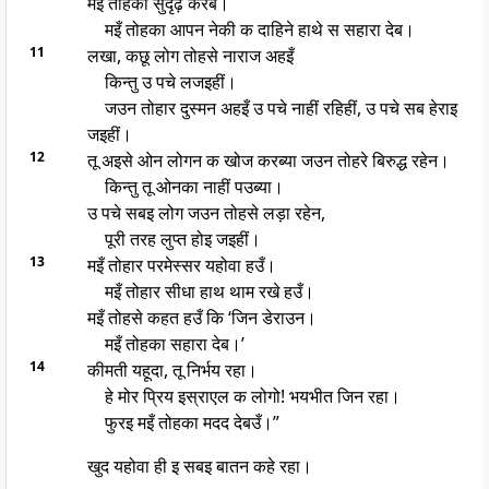
मइँ तोहका सुदृढ़ करब।
मइँ तोहका आपन नेकी क दाहिने हाथे स सहारा देब।
11
लखा, कछू लोग तोहसे नाराज अहइँ
किन्तु उ पचे लजइहीं।
जउन तोहार दुस्मन अहइँ उ पचे नाहीं रहिहीं, उ पचे सब हेराइ
जइहीं।
12
तू अइसे ओन लोगन क खोज करब्या जउन तोहरे बिरुद्ध रहेन।
किन्तु तू ओनका नाहीं पउब्या।
उ पचे सबइ लोग जउन तोहसे लड़ा रहेन,
पूरी तरह लुप्त होइ जइहीं।
13
मइँ तोहार परमेस्सर यहोवा हउँ।
मइँ तोहार सीधा हाथ थाम रखे हउँ।
मइँ तोहसे कहत हउँ कि ‘जिन डेराउन।
मइँ तोहका सहारा देब।’
14
कीमती यहूदा, तू निर्भय रहा।
हे मोर प्रिय इस्राएल क लोगो! भयभीत जिन रहा।
फुरइ मइँ तोहका मदद देबउँ।”
खुद यहोवा ही इ सबइ बातन कहे रहा।