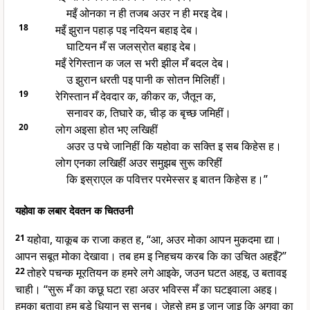
मइँ ओनका न ही तजब अउर न ही मरइ देब।
18
मइँ झुरान पहाड़ पइ नदियन बहाइ देब।
घाटियन मँ स जलस्रोत बहाइ देब।
मइँ रेगिस्तान क जल स भरी झील मँ बदल देब।
उ झुरान धरती पइ पानी क सोतन मिलिहीं।
19
रेगिस्तान मँ देवदार क, कीकर क, जैतून क,
सनावर क, तिघारे क, चीड़ क बृच्छ जमिहीं।
20
लोग अइसा होत भए लखिहीं
अउर उ पचे जानिहीं कि यहोवा क सक्ति इ सब किहेस ह।
लोग एनका लखिहीं अउर समुझब सुरू करिहीं
कि इस्राएल क पवित्तर परमेस्सर इ बातन किहेस ह।”
यहोवा क लबार देवतन क चितउनी
21
यहोवा, याकूब क राजा कहत ह, “आ, अउर मोका आपन मुकदमा द्या।
आपन सबूत मोका देखावा। तब हम इ निहचय करब कि का उचित अहइँ?”
22
तोहरे पचन्क मूरतियन क हमरे लगे आइके, जउन घटत अहइ, उ बतावइ
चाही। “सुरू मँ का कछू घटा रहा अउर भविस्स मँ का घटइवाला अहइ।
हमका बतावा हम बड़े धियान स सुनब। जेहसे हम इ जान जाइ कि अगवा का