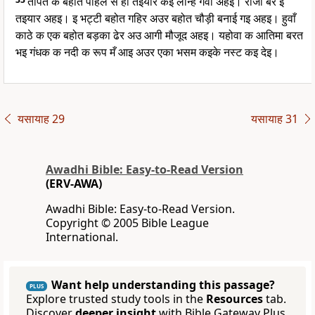
तोपेत क बहोत पहिले स ही तइयार कइ लीन्ह गवा अहइ। राजा बरे इ
तइयार अहइ। इ भट्टी बहोत गहिर अउर बहोत चौड़ी बनाई गइ अहइ। हुवाँ
काठे क एक बहोत बड़का ढेर अउ आगी मौजूद अहइ। यहोवा क आतिमा बरत
भइ गंधक क नदी क रूप मँ आइ अउर एका भसम कइके नस्ट कइ देइ।
यसायाह 29
यसायाह 31
Awadhi Bible: Easy-to-Read Version
(ERV-AWA)
Awadhi Bible: Easy-to-Read Version.
Copyright © 2005 Bible League
International.
Want help understanding this passage?
PLUS
Explore trusted study tools in the
Resources
tab.
Discover
deeper insight
with Bible Gateway Plus.