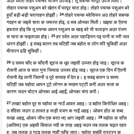
अउर धरती तोहरे पचन्बरे भोजन उपजाइ। तू सबन्क भरपूर उपज मिली।
तोहार पचन्क पसुअन बरे खेतन मँ भरपूर चारा होइ। तोहरे पचन्क पसुअन बरे
हुवाँ बड़ी-बड़ी चरागाहन होइहीं।
24
तोहरे पचन्क मवेसियन अउ तोहरे सबन्क
गदहन क जइसे चारा क जरूरत होइ, उ सब ओनका मिली। खइया क ऍतना
इफरात होइ कि तू पचन्क आपन पसुअन क खाइ बरे भी फावड़न अउर पंजन
स चारा क फइलाउव होइ।
25
हर पर्वत अउर पहाड़ियन पइ पानी स भरी जल
धारन होइहीं। इ सबइ बातन तब घटिहीं जब बहोत स लोग मरि चुकिहीं अउर
मीनारन ढहि चुकिहीं।
26
उ समय चाँद क चाँदनी सूरज क धूप जइसी उज्जर होइ जाइ। सूरज क
रोसनी आज स सात गुना जियादा उज्जर होइ जाइ। सूरज एक दिन मँ ऍतनी
रोसनी देइ लागी जितनी उ पूरे सप्ताह मँ देत ह। इ सबइ बातन उ समय
घटिहीं जब यहोवा आपन टूटे लोगन क मरहम पट्टी करी अउर सजा क
कारण जउन चोटन ओनका आई अहइँ, ओनका चंगा करी।
27
लखा! बहोत दूर स यहोवा क नाउँ आवत अहइ। उ बहोत किरोधित अहइ।
उ सँदेसा जउन उ लावत ह भाड़ी वजन क नाईं अहइ। ओकर होंठ क सब्द
रूखा अहइ, ओकर जीभ एक बरत भए आग जइसी अहइ।
28
यहोवा क साँस
(आतिमा) एक अइसी बिसाल नदी क तरह अहइ जउन तब तलक चढ़त रहत
ह, जब तलक उ गटइ तलक नाहीं पहुँच जात। यहोवा सबहिं रास्ट्रन क