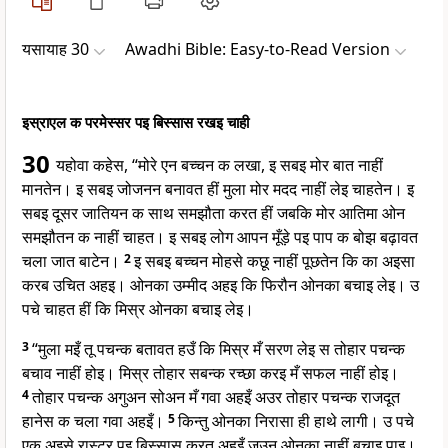
यसायाह 30
Awadhi Bible: Easy-to-Read Version
इस्राएल क परमेस्सर पइ बिस्सास रखइ चाही
30
यहोवा कहेस, “मोरे एन बच्चन क लखा, इ सबइ मोर बात नाहीं
मानतेन। इ सबइ जोजनन बनावत हीं मुला मोर मदद नाहीं लेइ चाहतेन। इ
सबइ दूसर जातियन क साथ समझौता करत हीं जबकि मोर आतिमा ओन
समझौतन क नाहीं चाहत। इ सबइ लोग आपन मूँड़े पइ पाप क बोझ बढ़ावत
चला जात बाटेन।
2
इ सबइ बच्चन मोहसे कछू नाहीं पूछतेन कि का अइसा
करब उचित अहइ। ओनका उम्मीद अहइ कि फिरौन ओनका बचाइ लेइ। उ
पचे चाहत हीं कि मिस्र ओनका बचाइ लेइ।
3
“मुला मइँ तू पचन्क बतावत हउँ कि मिस्र मँ सरण लेइ स तोहार पचन्क
बचाव नाहीं होइ। मिस्र तोहार सबन्क रच्छा करइ मँ सफल नाहीं होइ।
4
तोहार पचन्क अगुअन सोअन मँ गवा अहइँ अउर तोहार पचन्क राजदूत
हानेस क चला गवा अहइँ।
5
किन्तु ओनका निरासा ही हाथे लागी। उ पचे
एक अइसे रास्ट्र पइ बिस्सास करत अहइँ जउन ओनका नाहीं बचाइ पाइ।