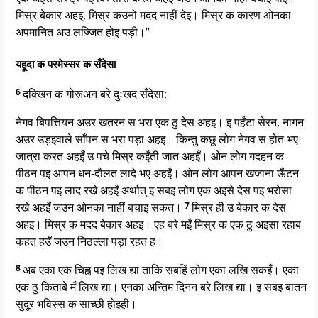
मिस्र बेकार अहइ, मिस्र कउनो मदद नाहीं देइ। मिस्र क कारण ओनका
अपमानित अउ लज्जित होइ पड़ी।”
यहूदा क परमेस्सर क सँदेसा
6
दक्खिन क गोरूअन बरे दुःखद सँदेसा:
नेगव बिपत्तियन अउर खतरन स भरा एक ठु देस अहइ। इ पहँटा सेरन, नागन
अउर उड़इवाले साँपन स भरा पड़ा अहइ। किन्तु कछू लोग नेगव स होत भए
जात्रा करत अहइँ उ पचे मिस्र कइँती जात अहइँ। ओन लोग गदहन क
पीठन पइ आपन धन-दौलत लादे भए अहइँ। ओन लोग आपन खजाना ऊँटन
क पीठन पइ लाद रखे अहइँ अर्थात् इ सबइ लोग एक अइसे देस पइ भरोसा
रखे अहइँ जउन ओनका नाहीं बचाइ सकत।
7
मिस्र ही उ बेकार क देस
अहइ। मिस्र क मदद बेकार अहइ। एह बरे मइँ मिस्र क एक ठु अइसा रहाब
कहत हउँ जउन निठल्ला पड़ा रहत ह।
8
अब एका एक चिह्न पइ लिख द्या ताकि सबहिं लोग एका लखि सकइँ। एका
एक ठु किताबे मँ लिख द्या। एनका अन्तिम दिनन बरे लिख द्या। इ सबइ बातन
सुदूर भविस्स क साच्छी होइही।