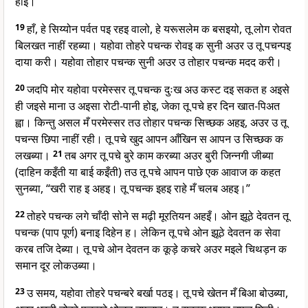
होइ।
19
हाँ, हे सिय्योन पर्वत पइ रहइ वालो, हे यरूसलेम क बसइयो, तू लोग रोवत
बिलखत नाहीं रहब्या। यहोवा तोहरे पचन्क रोवइ क सुनी अउर उ तू पचन्पइ
दाया करी। यहोवा तोहार पचन्क सुनी अउर उ तोहार पचन्क मदद करी।
20
जदपि मोर यहोवा परमेस्सर तू पचन्क दुःख अउ कस्ट दइ सकत ह अइसे
ही जइसे माना उ अइसा रोटी-पानी होइ, जेका तू पचे हर दिन खात-पिअत
ह्वा। किन्तु असल मँ परमेस्सर तउ तोहार पचन्क सिच्छक अहइ, अउर उ तू
पचन्स छिपा नाहीं रही। तू पचे खुद आपन आँखिन स आपन उ सिच्छक क
लखब्या।
21
तब अगर तू पचे बुरे काम करब्या अउर बुरी जिन्नगी जीब्या
(दाहिन कइँती या बाई कइँती) तउ तू पचे आपन पाछे एक आवाज क कहत
सुनब्या, “खरी राह इ अहइ। तू पचन्क इहइ राहे मँ चलब अहइ।”
22
तोहरे पचन्क लगे चाँदी सोने स मढ़ी मूरतियन अहइँ। ओन झूठे देवतन तू
पचन्क (पाप पूर्ण) बनाइ दिहेन ह। लेकिन तू पचे ओन झूठे देवतन क सेवा
करब तजि देब्या। तू पचे ओन देवतन क कूड़े कचरे अउर मइले चिथड़न क
समान दूर लोकउब्या।
23
उ समय, यहोवा तोहरे पचन्बरे बर्खा पठइ। तू पचे खेतन मँ बिआ बोउब्या,