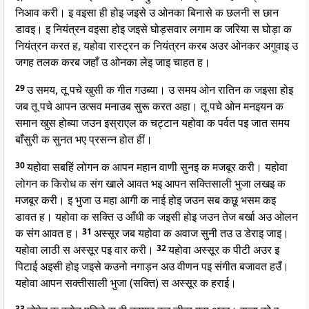
निआव करी। इ वइसा ही होइ जइसे उ ओनका बिनासे क छलनी स छान
डावइ। इ नियंत्रन वइसा होइ जइसे घोड़सवार लगाम क जरिया स घोड़ा क
नियंत्रन करत ह, यहोवा रास्ट्रन क नियंत्रन करब अउर ओनकर अगुवाइ उ
जगह तलक करब जहाँ उ ओनका लेइ जाइ चाहत ह।
29
उ समय, तू पचे खुसी क गीत गउब्या। उ समय ओन रातिन क जइसा होइ
जब तू पचे आपन उत्सव मनाउब सुरू करत अहा। तू पचे ओन मनइयन क
समान खुस होब्या जउन इस्राएल क चट्टान यहोवा क पर्वत पइ जात समय
बाँसुरी क सुनत भए प्रसन्न होत हीं।
30
यहोवा सबहिं लोगन क आपन महान वाणी सुनइ क मजबूर करी। यहोवा
लोगन क किरोध क संग खाले आवत भइ आपन सक्तिसाली भुजा लखइ क
मजबूर करी। इ भुजा उ महा आगी क नाई होइ जउन सब कछू भसम कइ
डावत ह। यहोवा क सक्ति उ आँधी क जइसी होइ जउन तेज बर्खा अउ ओलन
क संग आवत ह।
31
अस्सूर जब यहोवा क अवाज सुनी तउ उ डेराइ जाइ।
यहोवा लाठी स अस्सूर पइ वार करी।
32
यहोवा अस्सूर क पीटी अउर इ
पिटाई अइसी होइ जइसे कउनो नगाड़न अउ वीणन पइ संगीत बजावत हउँ।
यहोवा आपन सक्तीसाली भुजा (सक्ति) स अस्सूर क हराई।
33