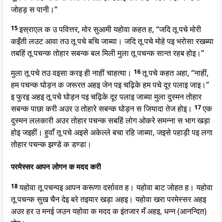
जोहड़ स पानी।”
15
इस्राएल क उ पवित्तर, मोर सुआमी यहोवा कहत ह, “जदि तू पचे मोरी
कइँती लउट आवा तउ तू पचे बचि जाब्या। जदि तू पचे मोहे पइ भरोसा रखब्या
तबहिं तू पचन्क तोहार सबन्क बल मिली मुला तू पचन्क सान्त रहब होइ।”
मुला तू पचे तउ वइसा करइ ही नाहीं चाहत्या।
16
तू पचे कहत अहा, “नाहीं,
हम पचन्क घोड़न क जरूरत अहइ जेन पइ चढ़िके हम पचे दूर पलाइ जाइ।”
इ फुरइ अहइ तू पचे घोड़न पइ चढ़िके दूर पलाइ जाब्या मुला दुस्मन तोहार
सबन्क पाछा करी अउर उ तोहारे सबन्क घोड़न स जियादा तेज होइ।
17
एक
दुस्मन ललकारी अउर तोहार पचन्क सबहिं लोग ओकरे समन्ना स भाग खड़ा
होइ जइहीं। हुवाँ तू पचे अइसे अकेल्ले बचा रहि जाब्या, जइसे पहाड़ी पइ लगा
तोहार पचन्क झण्डे क डण्डा।
परमेस्सर आपन लोगन क मदद करी
18
यहोवा तू पचन्पइ आपन करूणा दर्सावत ह। यहोवा बाट जोहत ह। यहोवा
तू पचन्क सुख चैन देइ बरे तइयार खड़ा अहइ। यहोवा खरा परमेस्सर अहइ
अउर हर उ मनई जउन यहोवा क मदद क इंतजार मँ अहइ, धन्न (आनन्दित)