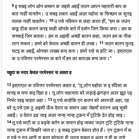
9
इ सबइ लोग ओन बच्चन क जइसे अहइँ जउन आपन महतारी-बाप क
बात नाहीं मानतेन। उ सबइ लबार अहइँ अउर यहोवा क सिच्छन क सुनइ
तलक नाहीं चाहतेन।
10
उ पचे नबियन स कहा करत हीं, “हम क जउन
कछू ठीक बातन करइ चाही ओनके बारे मँ दर्सन जिन किया करा। हम क
सच्चाई जिन बतावा। हम स अइसी अच्छी बातन कहा, जउन हम क नीक
लाग सकत। हमरे बरे केवल अच्छी बातन ही लखा।
11
जउन बातन फुरइ
घटइ क अहइँ, ओनका लखब बन्द करा। हमरे राहे स हटि जा। इस्राएल
क उ पवित्तर परमेस्सर क बारे मँ हम का बताउब बन्द करा।”
यहूदा क मदद केवल परमेस्सर स आवत ह
12
इस्राएल क पवित्तर परमेस्सर कहत ह, “तू लोग यहोवा स इ सँदेसा क
मानइ स मना कइ दिहा ह। तू लोग सहायता बरे लड़ाई-झगड़न अउर झूठ पइ
निर्भर रहइ चाहत अहा।
13
तू पचे काहेकि एन बातन बरे अपराधी अहा, एह
बरे तू पचे एक ठु अइसी ऊँच देवार क समान अहा जेहमाँ दरारन आइ चुकी
अहइँ। उ देवार ढह जाइ अउर नान्ह नान्ह टूकन मँ टूटिके ढेर होइ जाइ।
14
तू पचे माटी क उ बड़के बर्तन क समान होइ जाब्या जउन टूटि टूटिके नान्ह
नान्ह टूकन मँ बिखरि जात ह। इ सबइ टूकन बेकार होत हँ। एन टूकन मँ स
तू पचे न तउ आगी स बरत कोयला ही उठाइ सकत ह अउर न ही क उनो