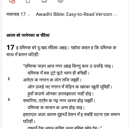
यसायाह 17
Awadhi Bible: Easy-to-Read Version
आराम बरे परमेस्सर क सँदेसा
17
इ दमिस्क बरे दुःखद सँदेसा अहइ। यहोवा कहत ह कि दमिस्क क
साथ मँ बातन घटिहीं:
“दमिस्क जउन आज नगर अहइ किन्तु कल उ उजड़ि जाइ।
दमिस्क मँ बस टूटे फूटे भवन ही बचिहीं।
2
अरोएर क नगरन क लोग तजि जइहीं।
ओन उजड़े भए नगरन मँ भेड़िन क खरका खुली घुमिहीं।
हुवाँ कउनो ओनका डरावइवाला नाहीं होइ।
3
समारिया, एप्रैम क गढ़ नगर ध्वस्त होइ जइहीं।
दमिस्क क सासन क अन्त होइ जाइ।
इस्राएल अउर आराम दुइनउँ देसन मँ इ सबहिं घटना एक समान
घटिहीं।
दुइनउँ देस आपन सक्ति अउर महिमा खोइ देब।”