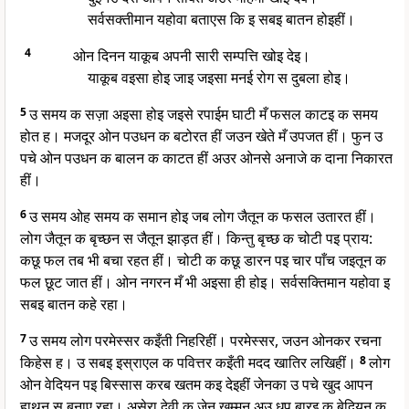
सर्वसक्तीमान यहोवा बताएस कि इ सबइ बातन होइहीं।
4
ओन दिनन याकूब अपनी सारी सम्पत्ति खोइ देइ।
याकूब वइसा होइ जाइ जइसा मनई रोग स दुबला होइ।
5
उ समय क सज़ा अइसा होइ जइसे रपाईम घाटी मँ फसल काटइ क समय
होत ह। मजदूर ओन पउधन क बटोरत हीं जउन खेते मँ उपजत हीं। फुन उ
पचे ओन पउधन क बालन क काटत हीं अउर ओनसे अनाजे क दाना निकारत
हीं।
6
उ समय ओह समय क समान होइ जब लोग जैतून क फसल उतारत हीं।
लोग जैतून क बृच्छन स जैतून झाड़त हीं। किन्तु बृच्छ क चोटी पइ प्राय:
कछू फल तब भी बचा रहत हीं। चोटी क कछू डारन पइ चार पाँच जइतून क
फल छूट जात हीं। ओन नगरन मँ भी अइसा ही होइ। सर्वसक्तिमान यहोवा इ
सबइ बातन कहे रहा।
7
उ समय लोग परमेस्सर कइँती निहरिहीं। परमेस्सर, जउन ओनकर रचना
किहेस ह। उ सबइ इस्राएल क पवित्तर कइँती मदद खातिर लखिहीं।
8
लोग
ओन वेदियन पइ बिस्सास करब खतम कइ देइहीं जेनका उ पचे खुद आपन
हाथन स बनाए रहा। असेरा देवी क जेन खम्मन अउ धूप बारइ क बेदियन क