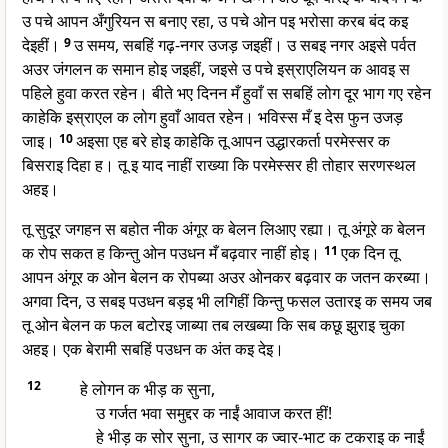
उ पचे आपन अँगुरियन स बनाए रहा, उ पचे ओन पइ भरोसा करब बंद कइ
देइहीं।
9
उ समय, सबहिं गढ़-नगर उजड़ जइहीं। उ सबइ नगर अइसे पर्वत
अउर जंगलन क समान होइ जइहीं, जइसे उ पचे इस्राएलियन क आवइ स
पहिले हुवा करत रहेन। बीते भए दिनन मँ हुवाँ स सबहिं लोग दूर भाग गए रहेन
काहेकि इस्राएल क लोग हुवाँ आवत रहेन। भविस्स मँ इ देस फुन उजड़
जाइ।
10
अइसा एह बरे होइ काहेकि तू आपन उद्धारकर्ता परमेस्सर क
बिसराइ दिहा ह। तू इ याद नाहीं राख्या कि परमेस्सर ही तोहार सरणस्थल
अहइ।
तू सुदूर जगहन स बहोत नीक अंगूर क बेलन लिआए रह्या। तू अंगूरे क बेलन
क रोप सकत ह किन्तु ओन पउधन मँ बढ़वार नाहीं होइ।
11
एक दिन तू
आपन अंगूर क ओन बेलन क रोपब्या अउर ओनकर बढ़वार क जतन करब्या।
अगवा दिन, उ सबइ पउधन बड़इ भी लगिहीं किन्तु फसल उतारइ क समय जब
तू ओन बेलन क फल बटोरइ जाब्या तब लखब्या कि सब कछू झुराइ चुका
अहइ। एक बेरामी सबहिं पउधन क अंत कइ देइ।
12
हे लोगन क भीड़ क सुना,
उ गर्जत भवा समुद्दर क नाईं आवाज करत हीं!
हे भीड़ क सोर सुना, उ सागर क ज्वार-भाट क टकराइ क नाईं