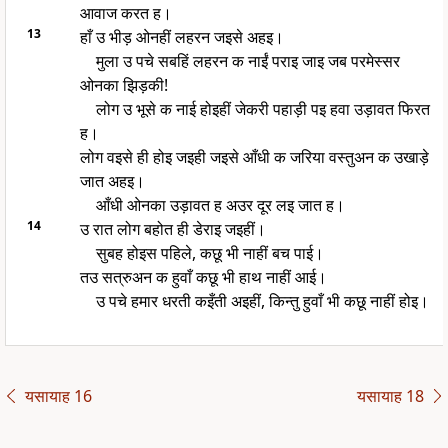
आवाज करत ह।
13
हाँ उ भीड़ ओनहीं लहरन जइसे अहइ।
मुला उ पचे सबहिं लहरन क नाईं पराइ जाइ जब परमेस्सर
ओनका झिड़की!
लोग उ भूसे क नाई होइहीं जेकरी पहाड़ी पइ हवा उड़ावत फिरत
ह।
लोग वइसे ही होइ जइही जइसे आँधी क जरिया वस्तुअन क उखाड़े
जात अहइ।
आँधी ओनका उड़ावत ह अउर दूर लइ जात ह।
14
उ रात लोग बहोत ही डेराइ जइहीं।
सुबह होइस पहिले, कछू भी नाहीं बच पाई।
तउ सत्रुअन क हुवाँ कछू भी हाथ नाहीं आई।
उ पचे हमार धरती कइँती अइहीं, किन्तु हुवाँ भी कछू नाहीं होइ।
यसायाह 16
यसायाह 18