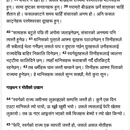
हो।
संसार नै खेत हो। असल बीऊहरू राज्यमा परमेश्वरकै मानिसहरू
हुन्। सामा दुष्टका सन्तानहरू हुन्।
39
नराम्रो बीऊहरू छर्ने शत्रुका चाहिं
शैतान हो। फसलकाटने समय चाहिँ संसारको अन्त्य हो। अनि फसल
काट्नेहरू परमेश्वरका दूतहरू हुन्।
40
“सामाहरू बटुले पछि ती अगोमा जलाइनेछन्, संसारको अन्त्यमा पनि
त्यस्तै हुनेछ।
41
मानिसको पुत्रले आफ्ना दूतहरू पठाउनेछन् र तिनीहरूले
ती सबैलाई भेला गर्नेछन् जसले पाप र दुष्टता गर्छन् दुतहरूले उनीहरूलाई
राज्यदेखि बाहिर निकालि दिनेछन्।
42
स्वर्गदूतहरूले तिनीहरूलाई ज्वलन्त
भट्टीमा फालिदिने छन्। त्यहाँ मानिसहरू रूवाबासी गर्दै दाँतकिट्दै
रहनेछन्।
43
तब धर्मीहरू घाम जस्तै चम्कने छन्। तिनीहरू आफ्ना पिताको
राज्यमा हुनेछन्। हे मानिसहरू जसले सुन्न सक्छौ, मेरो कुरा सुन।
गाड़धन र मोतीको उखान
44
“स्वर्गको राज्य जमीनमा लुकाइएको सम्पत्ति जस्तै हो। कुनै एक दिन
एउटा मानिसले त्यो पायो, ऊ खूबै खुशी भयो। उसले त्यसलाई फेरि खेतमा
लुकायो। तब ऊ गएर आफूसंग भएको सबै चिजहरू बेच्यो र त्यो खेत किन्यो।
45
“फेरि, स्वर्गको राज्य एक व्यापरी जस्तै हो, जसले असल मोतीहरू