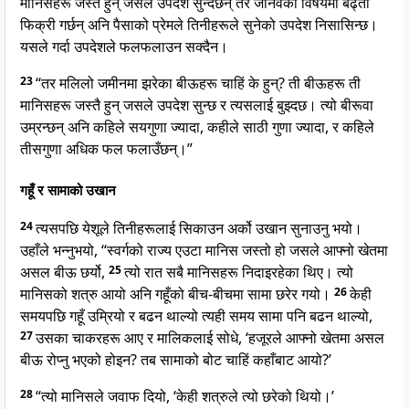
मानिसहरू जस्तै हुन् जसले उपदेश सुन्दछन् तर जीनवको विषयमा बढ्ता
फिक्री गर्छन् अनि पैसाको प्रेमले तिनीहरूले सुनेको उपदेश निसासिन्छ।
यसले गर्दा उपदेशले फलफलाउन सक्दैन।
23
“तर मलिलो जमीनमा झरेका बीऊहरू चाहिं के हुन्? ती बीऊहरू ती
मानिसहरू जस्तै हुन् जसले उपदेश सुन्छ र त्यसलाई बुझ्दछ। त्यो बीरूवा
उम्रन्छन् अनि कहिले सयगुणा ज्यादा, कहीले साठी गुणा ज्यादा, र कहिले
तीसगुणा अधिक फल फलाउँछन्।”
गहूँ र सामाको उखान
24
त्यसपछि येशूले तिनीहरूलाई सिकाउन अर्को उखान सुनाउनु भयो।
उहाँले भन्नुभयो, “स्वर्गको राज्य एउटा मानिस जस्तो हो जसले आफ्नो खेतमा
असल बीऊ छर्यो,
25
त्यो रात सबै मानिसहरू निदाइरहेका थिए। त्यो
मानिसको शत्रु आयो अनि गहूँको बीच-बीचमा सामा छरेर गयो।
26
केही
समयपछि गहूँ उम्रियो र बढन थाल्यो त्यही समय सामा पनि बढन थाल्यो,
27
उसका चाकरहरू आए र मालिकलाई सोधे, ‘हजूरले आफ्नो खेतमा असल
बीऊ रोप्नु भएको होइन? तब सामाको बोट चाहिं कहाँबाट आयो?’
28
“त्यो मानिसले जवाफ दियो, ‘केही शत्रुले त्यो छरेको थियो।’