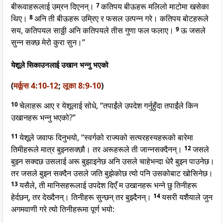
बीरूवाहरूलाई उम्रन दिएनन्।
7
कतिपय बीऊहरू मलिलो माटोमा खसेका
थिए।
8
अनि ती बीऊहरू उम्रिए र फसल उत्पन्न गरे। कतिपय बोटहरूले
सय, कतिपयल साठ्ठी अनि कतिपयले तीस गुणा फल फलाए।
9
ऊ जसले
सुन्न सक्छ मेरो कुरा सुन।”
येशूले सिकाउनलाई उखान भन्नु भएको
(
मर्कूस 4:10-12
;
लूका 8:9-10
)
10
चेलाहरू आए र येशूलाई सोधे, “तपाईंले उपदेश गर्नुहुँदा तपाईंले किन
उखानहरू भन्नु भएको?”
11
येशूले जवाफ दिनुभयो, “स्वर्गको राज्यको सत्यरहस्यहरूको बारेमा
तिमीहरूले मात्र बुझ्नसक्छौ। तर अरूहरूले ती जान्नसक्दैनन्।
12
जसले
बुझ्न सक्दछ उसलाई अरू बुझाइनेछ अनि उसले चाहेभन्दा धेरै बुझ्न पाउनेछ।
तर जसले बुझ्न सक्दैन उसले जति बुझेकोछ त्यो पनि उसकोबाट खोसिनेछ।
13
यसैले, ती मानिसहरूलाई उपदेश दिएँ म उखानहरू भन्ने छु तिनीहरू
हेर्दछन्, तर देख्दैनन्। तिनीहरू सुन्छन् तर बुझ्दैनन्।
14
यसरी यशैयाले जुन
अगमवाणी गरे त्यो तिनीहरूमा पूर्ण भयो: