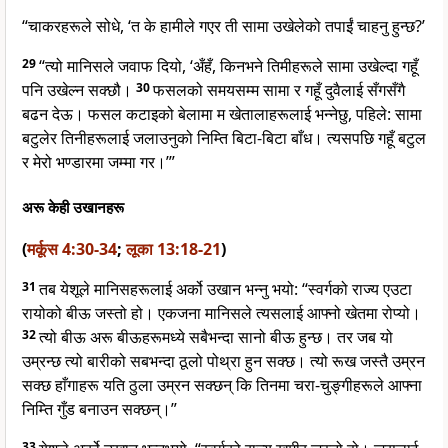
“चाकरहरूले सोधे, ‘त के हामीले गएर ती सामा उखेलेको तपाईं चाहनु हुन्छ?’
29
“त्यो मानिसले जवाफ दियो, ‘अँहँ, किनभने तिमीहरूले सामा उखेल्दा गहूँ
पनि उखेल्न सक्छौ।
30
फसलको समयसम्म सामा र गहूँ दुवैलाई सँगसँगै
बढन देऊ। फसल कटाइको बेलामा म खेतालाहरूलाई भन्नेछु, पहिले: सामा
बटुलेर तिनीहरूलाई जलाउनुको निम्ति बिटा-बिटा बाँध। त्यसपछि गहूँ बटुल
र मेरो भण्डारमा जम्मा गर।’”
अरू केही उखानहरू
(
मर्कूस 4:30-34
;
लूका 13:18-21
)
31
तब येशूले मानिसहरूलाई अर्को उखान भन्नु भयो: “स्वर्गको राज्य एउटा
रायोको बीऊ जस्तो हो। एकजना मानिसले त्यसलाई आफ्नो खेतमा रोप्यो।
32
त्यो बीऊ अरू बीऊहरूमध्ये सबैभन्दा सानो बीऊ हुन्छ। तर जब यो
उम्रन्छ त्यो बारीको सबभन्दा ठूलो पोथ्रा हुन सक्छ। त्यो रूख जस्तै उम्रन
सक्छ हाँगाहरू यति ठुला उम्रन सक्छन् कि तिनमा चरा-चुङ्गीहरूले आफ्ना
निम्ति गुँड बनाउन सक्छन्।”
33