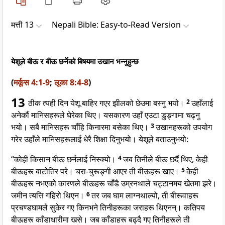
मत्ती 13
Nepali Bible: Easy-to-Read Version
येशूले बीऊ र बीऊ छर्नेको बिषयमा उखान भन्नुहुन्छ
(
मर्कूस 4:1-9
;
लूका 8:4-8
)
13
ठीक त्यही दिन येशू बाहिर गएर झीलको छेउमा बस्नु भयो।
2
उहाँलाई
अनेकौं मानिसहरूले घेरेका थिए। यसकारण उहाँ एउटा डुङ्गामा चढ्नु
भयो। सबै मानिसहरू चाँहि किनारमा बसेका थिए।
3
उखानहरूको उपयोग
गरेर उहाँले मानिसहरूलाई धेरै शिक्षा दिनुभयो। येशूले बताउनुभयो:
“कोही किसान बीऊ छर्नलाई निस्क्यो।
4
जब तिनीले बीऊ छर्दै थिए, केही
बीऊहरू बाटोतिर परे। चरा-चुरूङ्गी आएर ती बीऊहरू खाए।
5
केही
बीऊहरू नभएको कारणले बीऊहरू चाँडै उम्रनथाले चट्टानमय खेतमा झरे।
जमीन त्यत्ति गहिरो थिएन।
6
तर जब घाम लाग्नथाल्यो, ती बीरूवाहरू
प्रचण्डघामले सुकेर गए किनभने तिनीहरूका जराहरू थिएनन्। कतिपय
बीऊहरू काँडाधारीमा खसे। जब काँडाहरू बढ्दै गए तिनीहरूले ती