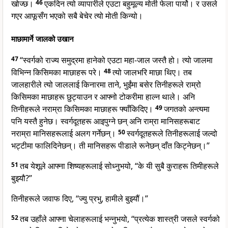
खोज्छ।
46
एकदिन त्यो व्यापारीले एउटा बहुमूल्य मोती फेला पार्यो। र उसले
गएर आफूसँग भएको सबै बेचेर त्यो मोती किन्यो।
माछामार्ने जालको उखान
47
“स्वर्गको राज्य समुद्रमा हानेको एउटा महा-जाल जस्तै हो। त्यो जालमा
विभिन्न किसिमका माछाहरू परे।
48
त्यो जालभरि माछा थिए। तब
जालहारीले त्यो जाललाई किनारमा ताने, भुईंमा बसेर तिनीहरूले राम्रो
किसिमका माछाहरू छुट्याउन र आफ्नो टोकरीमा हाल्न थाले। अनि
तिनीहरूले नराम्रा किसिमका माछाहरू फ्याँकिदिए।
49
जगतको अन्त्यमा
पनि यस्तै हुनेछ। स्वर्गदूतहरू आइपुग्ने छन् अनि राम्रा मानिसहरूबाट
नराम्रा मानिसहरूलाई अलग गर्नेछन्।
50
स्वर्गदूतहरूले तिनीहरूलाई जल्दो
भट्टीमा फालिदिनेछन्। ती मानिसहरू पीडाले रूनेछन् दाँत किट्नेछन्।”
51
तब येशूले आफ्ना शिष्यहरूलाई सोध्नुभयो, “के यी सुबै कुराहरू तिमीहरूले
बुझ्यौ?”
तिनीहरूले जवाफ दिए, “ज्यु प्रभु, हामीले बुझ्यौं।”
52
तब उहाँले आफ्ना चेलाहरूलाई भन्नुभयो, “प्रत्येक शास्त्री जसले स्वर्गको