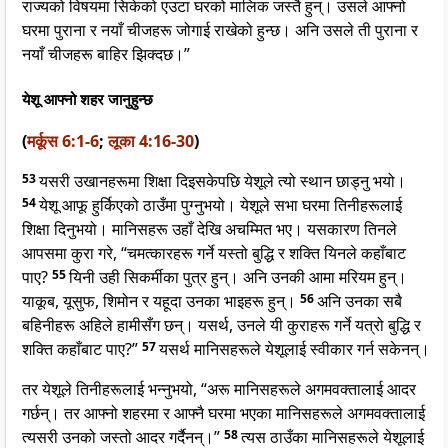
राज्यको विषयमा सिकेको एउटा घरको मालिक जस्तै हुन्। उसले आफ्नो
घरमा पुराना र नयाँ चीजहरू जोगाई राखेको हुन्छ। अनि उसले ती पुराना र
नयाँ चीजहरू बाहिर झिक्दछ।”
येशू आफ्नो शहर जानुहुन्छ
(
मर्कूस 6:1-6
;
लूका 4:16-30
)
53
यसरी उखानहरूमा शिक्षा दिइसकेपछि येशूले त्यो स्थान छाड्नु भयो।
54
येशू आफू हुर्किएको ठाउँमा पुग्नुभयो। येशूले सभा घरमा तिनीहरूलाई
शिक्षा दिनुभयो। मानिसहरू उहाँ देखि अचम्मित भए। यसकारण तिनले
आपसमा कुरा गरे, “चमत्कारहरू गर्ने यस्तो बुद्धि र शक्ति यिनले कहाँबाट
पाए?
55
यिनी उही सिकर्मीका पुत्र हुन्। अनि उनकी आमा मरियम हुन्।
याकूब, यूसुफ, शिमोन र यहूदा उनका भाइहरू हुन्।
56
अनि उनका सबै
बहिनीहरू अहिले हामीसँग छन्। यसर्थ, उनले यी कुराहरू गर्ने यत्रो बुद्धि र
शक्ति कहाँबाट पाए?”
57
यसर्थ मानिसहरूले येशूलाई स्वीकार गर्न सकेनन्।
तर येशूले तिनीहरूलाई भन्नुभयो, “अरू मानिसहरूले अगमवक्तालाई आदर
गर्छन्। तर आफ्नो शहरमा र आफ्नै घरमा भएका मानिसहरूले अगमवक्तालाई
त्यसरी उनको जस्तो आदर गर्दैनन्।”
58
त्यस ठाउँका मानिसहरूले येशूलाई