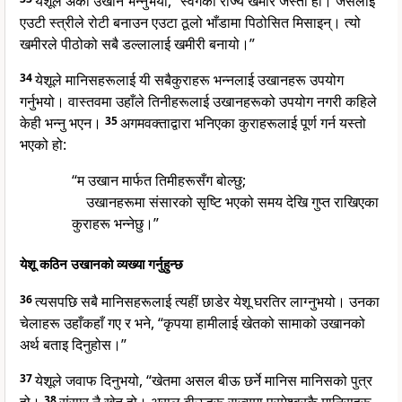
येशूले अर्को उखान भन्नुभयो, “स्वर्गको राज्य खमीर जस्तो हो। जसलाई
एउटी स्त्रीले रोटी बनाउन एउटा ठूलो भाँडामा पिठोसित मिसाइन्। त्यो
खमीरले पीठोको सबै डल्लालाई खमीरी बनायो।”
34
येशूले मानिसहरूलाई यी सबैकुराहरू भन्नलाई उखानहरू उपयोग
गर्नुभयो। वास्तवमा उहाँले तिनीहरूलाई उखानहरूको उपयोग नगरी कहिले
केही भन्नु भएन।
35
अगमवक्ताद्वारा भनिएका कुराहरूलाई पूर्ण गर्न यस्तो
भएको हो:
“म उखान मार्फत तिमीहरूसँग बोल्छु;
उखानहरूमा संसारको सृष्टि भएको समय देखि गुप्त राखिएका
कुराहरू भन्नेछु।”
येशू कठिन उखानको व्यख्या गर्नुहुन्छ
36
त्यसपछि सबै मानिसहरूलाई त्यहीं छाडेर येशू घरतिर लाग्नुभयो। उनका
चेलाहरू उहाँकहाँ गए र भने, “कृपया हामीलाई खेतको सामाको उखानको
अर्थ बताइ दिनुहोस।”
37
येशूले जवाफ दिनुभयो, “खेतमा असल बीऊ छर्ने मानिस मानिसको पुत्र
38