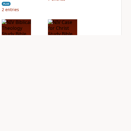
PLUS
2
entries
NIV Biblical
NIV Case for Christ
Theology Study
Study Bible
Bible
PLUS
7
entries
PLUS
15
entries