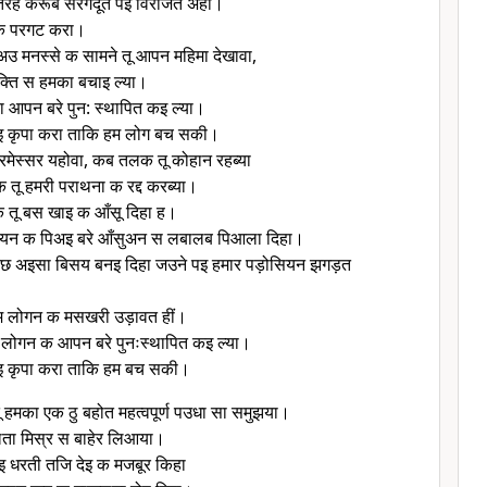
तरह करूब सरगदूत पइ विराजत अहा।
क परगट करा।
न अउ मनस्से क सामने तू आपन महिमा देखावा,
ति स हमका बचाइ ल्या।
ा आपन बरे पुन: स्थापित कइ ल्या।
इ कृपा करा ताकि हम लोग बच सकी।
परमेस्सर यहोवा, कब तलक तू कोहान रहब्या
ू हमरी पराथना क रद्द करब्या।
तू बस खाइ क आँसू दिहा ह।
यन क पिअइ बरे आँसुअन स लबालब पिआला दिहा।
ूछ अइसा बिसय बनइ दिहा जउने पइ हमार पड़ोसियन झगड़त
हम लोगन क मसखरी उड़ावत हीं।
हम लोगन क आपन बरे पुनःस्थापित कइ ल्या।
इ कृपा करा ताकि हम बच सकी।
 तू हमका एक ठु बहोत महत्वपूर्ण पउधा सा समुझया।
ता मिस्र स बाहेर लिआया।
इ धरती तजि देइ क मजबूर किहा