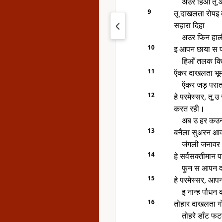
अउर हिआँ तू
9
तू दाखलता रोपइ
सहारा दिहा
अउर फिन हाल
10
इ आपन छाया स पह
हिआँ तलक कि 
11
ऍकर दाखलता भू
ऍकर जड़ परा
12
हे परमेस्सर, तू 
करत रही।
अब उ हर कउनो 
13
बनैला सुअरन आवत
जंगली जनावर
14
हे सर्वसक्तीमान
फुन स आपन द
15
हे परमेस्सर, आप
इ नान्ह पौधन 
16
तोहार दाखलता ग
तोहरे डाँट 