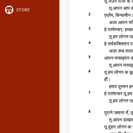
तू जउन राजा क 
तू आपन आप 
STORE
2
एप्रैम, बिन्यामी
अउर आपन सक्
3
हे परमेस्सर, हमक
तू हम लोगन प
4
हे सर्वसक्तिमान 
अउर कब तलक त
5
आपन मनवइयन क 
तू आपन मनवइ
6
तू हम लोगन क क
हीं।
हमार दुस्मन 
7
हे परमेस्सर तू 
तू हम लोगन प
8
पुराने जमाना मँ,
तू आपन दाखल
तू दूसर लोगन क 