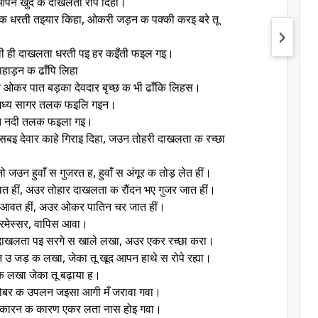
 आपन खुद क दाखलता रोप दिहा।
 क धरती तइयार किहा, ओकरी जड़न क पक्की करइ बरे तू
ी ही दाखलता धरती पइ हर कइँती फइल गइ।
ाड़न क ढाँपि लिहा
ओकर पात बड़का देवदार बृच्छ क भी ढाँकि लिहस।
मध्य सागर तलक फइलि गइन।
त नदी तलक फइला गइ।
उ सबइ देवार काहे गिराइ दिहा, जउन तोहरी दाखलता क रच्छा
जउन हुवाँ स गुजरत ह, हुवाँ स अंगूर क तोड़ लेत हीं।
 हीं, अउर तोहार दाखलता क रौंदन भए गुजर जात हीं।
 आवत हीं, अउर ओकर पातिन चर जात हीं।
 परमेस्सर, वापिस आवा।
ाखलता पइ सरगे स खाले लखा, अउर एकर रच्छा करा।
न उ जड़ क लखा, जेका तू खूद आपन हाथे स रोपे रह्या।
क लखा जेका तू बढ़ाया ह।
ोबर क उपलन जइसा आगी मँ जरावा गवा।
फटकारन क कारण एकर लता नास होइ गवा।