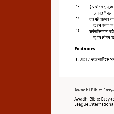
17
हे परमेस्सर, तू
उ मनई
[
a
]
पइ आ
18
तउ मइँ तोहका न
तू हम पचन क 
19
सर्वसक्तिमान यहो
तू हम लोगन प
Footnotes
80:17
मनई
साब्दिक अर
Awadhi Bible: Easy
Awadhi Bible: Easy-t
League International