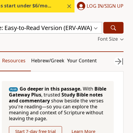
s start under $6/month.
Start free.
LOG IN/SIGN UP
e: Easy-to-Read Version (ERV-AWA)
Font Size
Resources
Hebrew/Greek
Your Content
Go deeper in this passage.
With
Bible
PLUS
Gateway Plus
, trusted
Study Bible notes
and commentary
show beside the verses
you're reading—so you can explore the
meaning and context of Scripture without
leaving the page.
Start 7-day free trial
Learn More