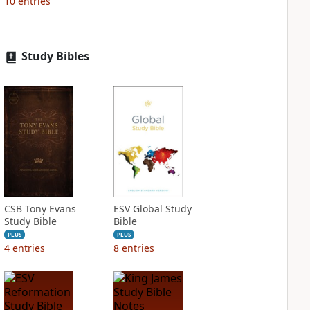
10
entries
Study Bibles
CSB Tony Evans
ESV Global Study
Study Bible
Bible
PLUS
PLUS
4
entries
8
entries