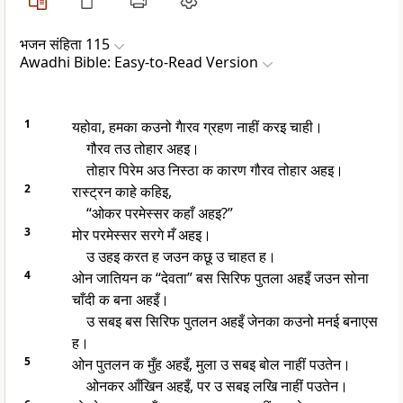
भजन संहिता 115
Awadhi Bible: Easy-to-Read Version
1
यहोवा, हमका कउनो गैारव ग्रहण नाहीं करइ चाही।
गौरव तउ तोहार अहइ।
तोहार पिरेम अउ निस्ठा क कारण गौरव तोहार अहइ।
2
रास्ट्रन काहे कहिइ,
“ओकर परमेस्सर कहाँ अहइ?”
3
मोर परमेस्सर सरगे मँ अहइ।
उ उहइ करत ह जउन कछू उ चाहत ह।
4
ओन जातियन क “देवता” बस सिरिफ पुतला अहइँ जउन सोना
चाँदी क बना अहइँ।
उ सबइ बस सिरिफ पुतलन अहइँ जेनका कउनो मनई बनाएस
ह।
5
ओन पुतलन क मुँह अहइँ, मुला उ सबइ बोल नाहीं पउतेन।
ओनकर आँखिन अहइँ, पर उ सबइ लखि नाहीं पउतेन।