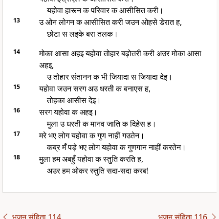
यहोवा हारून क परिवार क आसीसित करी।
13
उ ओन लोगन क आसीसित करी जउन ओहसे डेरात ह,
छोटा स लइके बरा तलक।
14
मोका आसा अहइ यहोवा तोहार बढ़ोतरी करी अउर मोका आसा
अहइ,
उ तोहार संतानन क भी जियादा स जियादा देइ।
15
यहोवा जउन सरग अउ धरती क बनाएस ह,
तोहका आसीस देइ।
16
सरग यहोवा क अहइ।
मुला उ धरती क मानव जाति क दिहेस ह।
17
मरे भए लोग यहोवा क गुण नाहीं गउतेन।
कब्र मँ पड़े भए लोग यहोवा क गुणगान नाहीं करतेन।
18
मुला हम अबहुँ यहोवा क स्तुति करति ह,
अउर हम ओकर स्तुति सदा-सदा करब!
भजन संहिता 114
भजन संहिता 116