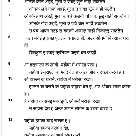
6
ओनके कान अहइँ, मुला उ सबइ सुन नाहीं सकतेन।
ओनके लगे नाक अहइँ, मुला उ सबइ सूँघ नाहीं पउतेन।
7
ओनके हाथ अहइँ, मुला उ पचे कउनो चीज क छुइ नाहीं सकतेन।
ओनके गोड़ अहइँ, मुला उ पचे चल नाहीं सकतेन।
उ पचे आपन गटइ स कउनो आवाज़ नाहीं निकारइ सकतेन।
8
जउन मनई इ सबइ पुतलन बनावत हीं, अउर ओनमाँ बिस्सास धरत
हीं
बिल्कुल इ सबइ मूरतियन जइसे बन जइहीं।
9
ओ इस्राएल क लोगो, यहोवा मँ भरोसा रखा।
यहोवा इस्राएल क मदद देत ह अउर ओकर रच्छा करत ह।
10
ओ हारून क घराने, यहोवा मँ भरोसा रखा।
हारून क घराने क यहोवा सहारा देत ह, अउ ओकर रच्छा करत
ह।
11
हे यहोवा क सबइ मनवइयो, ओनमाँ भरोसा रखा।
उ सहारा देत ह अउर आपन लोगन क रच्छा करत ह।
12
यहोवा हमका याद राखत ह।
यहोवा हमका वरदान देइ,
यहोवा इस्राएल क आसीसित करी।