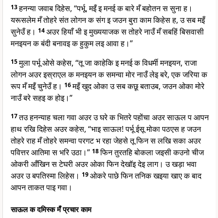
13
हनन्या जवाब दिहेस, “पर्भू, मइँ इ मनई क बारे मँ बहोतन स सुना ह।
यरूसलेम मँ तोहरे संत लोगन क संग इ जउन बुरा काम किहेस ह, उ सब मइँ
सुनेउँ ह।
14
अउर हियाँ भी इ मुख्ययाजक स तोहरे नाउँ मँ सबहिं बिसवासी
मनइयन क बंदी बनावइ क हुकुम लइ आवा ह।”
15
मुला पर्भू ओसे कहेस, “तू जा काहेकि इ मनई क विधर्मी मनइयन, राजा
लोगन अउर इस्राएल क मनइयन क समन्वा मोर नाउँ लेइ बरे, एक जरिया क
रूप मँ मइँ चुनेउँ ह।
16
मइँ खुद ओका उ सब कछू बताउब, जउन ओका मोरे
नाउँ बरे सहइ क होइ।”
17
तउ हनन्याह चला गवा अउर उ घरे क भितरे पहोंचा अउर साऊल प आपन
हाथ रखि दिहेस अउर कहेस, “भाइ साऊल! पर्भू ईसू मोका पठएस ह जउन
तोहरे राह मँ तोहरे समन्वा परगट भ रहा जेहसे तू फिन स लखि सका अउर
पवित्तर आतिमा स भरि उठा।”
18
फिन तुरतहि बोकला जइसी कउनो चीज
ओकरी आँखिन स टेघरी अउर ओका फिन देखॉइ देइ लाग। उ खड़ा भवा
अउर उ बपतिस्मा लिहेस।
19
ओकरे पाछे फिन तनिक खइया खाए क बाद
आपन ताकत पाइ गवा।
साऊल क दमिस्क मँ प्रचार काम