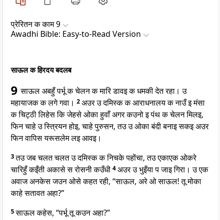
प्रेरितन क काम 9
Awadhi Bible: Easy-to-Read Version
साऊल क हिरदय बदलब
9
साऊल अबहुँ पर्भू क चेलन क मारि डावइ क धमकी देत रहा। उ
महायाजक क लगे गवा।
2
अउर उ दमिस्क क आराधनालय क नाउँ इ मंसा
क चिट्ठी लिहेस कि जेहसे ओका हुवाँ अगर कउनो इ पंथ क चेलन मिलइ,
फिन चाहे उ स्त्रियन होइ, चाहे पुरुसन, तउ उ ओका बंदी बनाइ सकइ अउर
फिन वापिस यरूसलेम लइ आवइ।
3
तउ जब चलत चलत उ दमिस्क क निचके पहोंचा, तउ एकाएक ओकरे
चारिहुँ कइँती अकासे स रोसनी कउँधी
4
अउर उ भुइँया प जाइ गिरा। उ एक
अवाज अनकेस जउन ओसे कहत रही, “साऊल, अरे ओ साऊल! तू मोका
काहे सतावत अहा?”
5
साऊल कहेस, “पर्भू तू कउन अहा?”