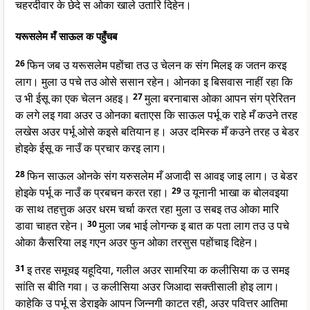
चहरदीवार के छेदे स ओका खाले उतारि दिहेन।
यरूसलेम मँ साऊल क पहुँचब
26
फिन जब उ यरूसलेम पहोंचा तउ उ चेलन क संग मिलइ क जतन करइ
लाग। मुला उ पचे तउ ओसे ससान रहेन। ओनका इ बिसवास नाहीं रहा कि
उ भी ईसू का एक चेलन अहइ।
27
मुला बरनाबास ओका आपन संग प्रेरितन
क लगे लइ गवा अउर उ ओनका बताएस कि साऊल पर्भू क राहे मँ कउने तरह
लखेस अउर पर्भू ओसे कइसे बतियान ह। अउर दमिस्क मँ कउने तरह उ बेडर
होइके ईसू क नाउँ क प्रचार करइ लाग।
28
फिन साऊल ओनके संग यरुसलेम मँ अजादी स आवइ जाइ लाग। उ बेडर
होइके पर्भू क नाउँ क प्रबचन करत रहा।
29
उ यूनानी भाखा क बोलवइया
क साथ तहत्तुक अउर धरम चर्चा करत रहा मुला उ सबइ तउ ओका मारि
डावा चाहत रहेन।
30
मुला जब भाई लोगन्क इ बात क पता लाग तउ उ पचे
ओका कैसरिया लइ गएन अउर फुन ओका तरसुस पहोंचाइ दिहेन।
31
इ तरह समूचइ यहूदिया, गलील अउर सामरिया क कलीसिया क उ समइ
सांति स बीति गवा। उ कलीसिया अउर जिआदा सक्तीसाली होइ लाग।
काहेकि उ पर्भू स डेराइके आपन जिन्नगी काटत रही, अउर पवित्तर आतिमा