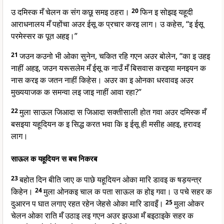
उ दमिस्क मँ चेलन क संग कछू समइ ठहरा।
20
फिन इ सोझइ यहूदी
आराधनालय मँ पहोंचा अउर ईसू क प्रचार करइ लाग। उ कहेस, “इ ईसू
परमेस्सर क पूत अहइ।”
21
जउन कउनो भी ओका सुनेन, चकित रहि गएन अउर बोलेन, “का इ उहइ
नाहीं अहइ, जउन यरूसलेम मँ ईसू क नाउँ मँ बिसवास करइया मनइयन क
नास करइ क जतन नाहीं किहेस। अउर का इ ओनका धरवावइ अउर
मुख्ययाजक क समन्वा लइ जाइ नाहीं आवा रहा?”
22
मुला साऊल जिआदा स जिआदा सक्तीसाली होत गवा अउर दमिस्क मँ
बसइया यहूदियन क इ सिद्ध करत भवा कि इ ईसू ही मसीह अहइ, हरावइ
लाग।
साऊल क यहूदियन स बच निकरब
23
बहोत दिन बीति जाए क पाछे यहूदियन ओका मारि डावइ क षड़यन्त्र
किहेन।
24
मुला ओनकइ चाल क पता साऊल क होइ गवा। उ पचे सहर क
दुआरन प घात लगाए रहत रहेन जेहसे ओका मारि डावइँ।
25
मुला ओकर
चेलन ओका राति मँ उठाइ लइ गएन अउर झउआ मँ बइठाइके सहर क