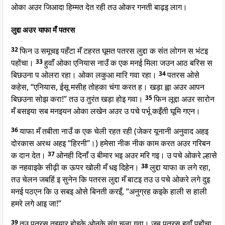
ओका अउर जिआदा हिम्मत देत रही तउ ओकर गनती बाढ़इ लाग।
लुद्दा अउर याफा मँ पतरस
32
फिन उ समूचइ पहँटा मँ टहरत घूमत पतरस लुद्दा क संत लोगन स भंटइ
पहोंचा।
33
हुवाँ ओका एनियास नाउँ क एक मनई मिला जउन आठ बरिस स
बिछउना प ओलरा रहा। ओका लकुआ मारि गवा रहा।
34
पतरस ओसे
कहेस, “एनियास, ईसू मसीह तोहका चंगा करत ह। खड़ा ह्वा अउर आपन
बिछउना सोझ करा!” तउ उ तुरंत खड़ा होइ गवा।
35
फिन लूद्दा अउर सारोन
मँ बसइया सब मनइयन ओका लखेन अउर उ पचे पर्भू कइँती घूमि गएन।
36
याफा मँ तबीता नाउँ क एक चेली रहत रही (जेकर यूनानी अनुवाद अहइ
दोरकास अरथ अहइ “हिरनी”।) हमेसा नीक नीक काम करत अउर गरिबन
क दान देत।
37
ओनही दिनाँ उ बीमार भइ अउर मरि गइ। उ पचे ओकरे ल्हासे
क नहवाइके सीढ़ी क ऊपर खोली मँ धइ दिहेन।
38
लुद्दा याफा क लगे रहा,
तउ चेलन जबहिं इ सुनेन कि पतरस लुद्दा मँ बाटइ तउ उ पचे ओकरे लगे दुइ
मनई पठएन कि उ सबइ ओसे बिनती करइँ, “अनुग्रह कइके हाली स हाली
हमरे लगे आइ जा!”
39
तउ पतरस तइयार होइके ओनके संग चला गवा। जब पतरस हुवाँ पहोंचा