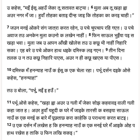
उ कहेस, “मइँ ईसू अहउँ जेका तू सतावत बाट्या।
6
मुला अब तू खड़ा ह्वा
अउर नगर मँ जा। हुवाँ तोहका बताइ दीन्ह जाइ कि तोहका का करइ चाही।”
7
जउन मनई ओकरे संग जात्रा करत रहेन, उ पचे चुपचाप रहि गएऩ। उ पचे
अवाज तउ अनकेन मुला कउनो क लखेन नाहीं।
8
फिन साऊल भुइँया पइ स
खड़ा भवा। मुला जब उ आपन आँखी खोलेस तउ उ कछू भी नाहीं निहारि
सका। एह बरे उ पचे ओकर हाथ धइके दमिस्क लइ गएन।
9
तीन दिना
तलक उ न तउ कछू निहारि पाएस, अउर न ही कछू खाएस या पीएस।
10
दमिस्क मँ हनन्याह नाउँ क ईसू क एक चेला रहा। पर्भू दर्सन दइके ओसे
कहेस, “हनन्याह!”
तउ उ बोला, “पर्भू, मइँ इ हउँ।”
11
पर्भू ओसे कहेस, “खड़ा ह्वा अउर उ गली मँ जेका सोझ कहवावइ वाली गली
कहा जात ह। अउर हुवाँ यहूदी क घरे मँ जाइके तारसी क बसइया साऊल
नाउँ क एक मनई क बारे मँ पूछताछ करा काहेकि उ पराथना करत बाटइ।
12
उ एक दर्सन मँ लखेस ह कि हनन्याह नाउँ क एक मनई घरे मँ आइके ओह प
हाथ रखेस ह ताकि उ फिन लखि सकइ।”