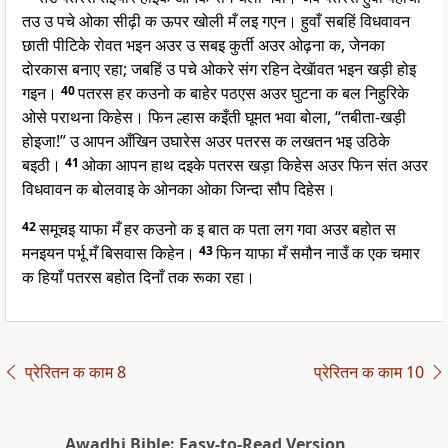
तउ उ पचे ओका सीढ़ी क ऊपर खोली मँ लइ गएन। हुवाँ सबहिं विधवावन
छाती पीटिके रोवत भइन अउर उ सबइ कुर्ती अउर ओढ़ना क, जेनका
दोरकास बनाए रहा; जबहिं उ पचे ओकरे संग रहिन देखॅावत भइन खड़ी होइ
गइन।
40
पतरस हर कउनो क बाहेर पठएस अउर घुटना क बल निहुरिके
ओसे पराथना किहेस। फिन ल्हास कइँती घूमत भवा बोला, “तबीता-खड़ी
होइजा!” उ आपन आँखिन उघारेस अउर पतरस क लखतन भइ उठिके
बइठी।
41
ओका आपन हाथ दइके पतरस खड़ा किहेस अउर फिन संत अउर
विधवावन क बोलवाइ के ओनका ओका जिन्दा सौप दिहेस।
42
समूचइ याफा मँ हर कउनो क इ बात क पता लग गवा अउर बहोत स
मनइयन पर्भू मँ बिसवास किहेन।
43
फिन याफा मँ समौन नाउँ क एक चमार
क हियाँ पतरस बहोत दिनाँ तक रूका रहा।
प्रेरितन क काम 8
प्रेरितन क काम 10
Awadhi Bible: Easy-to-Read Version