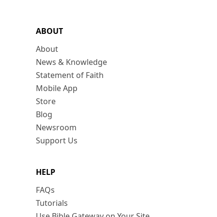
ABOUT
About
News & Knowledge
Statement of Faith
Mobile App
Store
Blog
Newsroom
Support Us
HELP
FAQs
Tutorials
Use Bible Gateway on Your Site