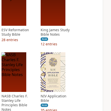
ESV Reformation
King James Study
Study Bible
Bible Notes
28
entries
PLUS
12
entries
NASB Charles F.
NIV Application
Stanley Life
Bible
Principles Bible
PLUS
Notes
35
entries