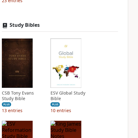
23
entries
Study Bibles
CSB Tony Evans
ESV Global Study
Study Bible
Bible
PLUS
PLUS
13
entries
10
entries