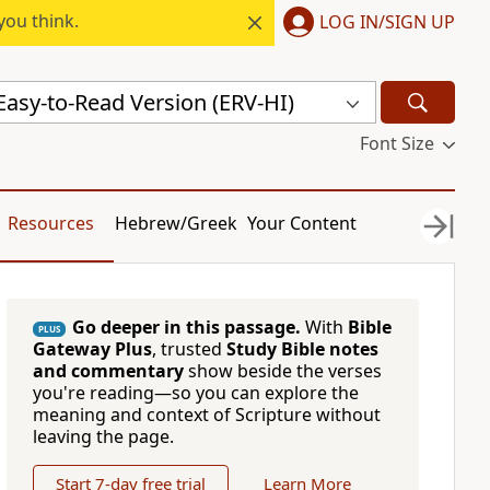
you think.
LOG IN/SIGN UP
 Easy-to-Read Version (ERV-HI)
Font Size
Resources
Hebrew/Greek
Your Content
Go deeper in this passage.
With
Bible
PLUS
Gateway Plus
, trusted
Study Bible notes
and commentary
show beside the verses
you're reading—so you can explore the
meaning and context of Scripture without
leaving the page.
Start 7-day free trial
Learn More