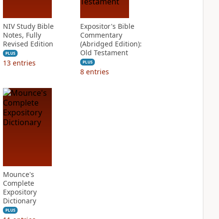
NIV Study Bible
Expositor's Bible
Notes, Fully
Commentary
Revised Edition
(Abridged Edition):
Old Testament
PLUS
13
entries
PLUS
8
entries
Mounce's
Complete
Expository
Dictionary
PLUS