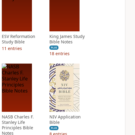
ESV Reformation
King James Study
Study Bible
Bible Notes
11
entries
PLUS
18
entries
NASB Charles F.
NIV Application
Stanley Life
Bible
Principles Bible
PLUS
Notes
8
entries