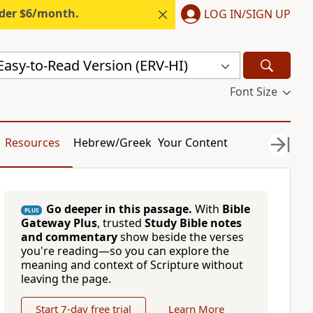
nder $6/month.
LOG IN/SIGN UP
 Easy-to-Read Version (ERV-HI)
Font Size
Resources
Hebrew/Greek
Your Content
Go deeper in this passage.
With
Bible
PLUS
Gateway Plus
, trusted
Study Bible notes
and commentary
show beside the verses
you're reading—so you can explore the
meaning and context of Scripture without
leaving the page.
Start 7-day free trial
Learn More