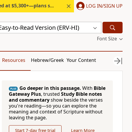
300+—plans start under $6/month.
LOG IN/SIGN UP
 Easy-to-Read Version (ERV-HI)
Font Size
Resources
Hebrew/Greek
Your Content
Go deeper in this passage.
With
Bible
PLUS
Gateway Plus
, trusted
Study Bible notes
and commentary
show beside the verses
you're reading—so you can explore the
meaning and context of Scripture without
leaving the page.
Start 7-day free trial
Learn More