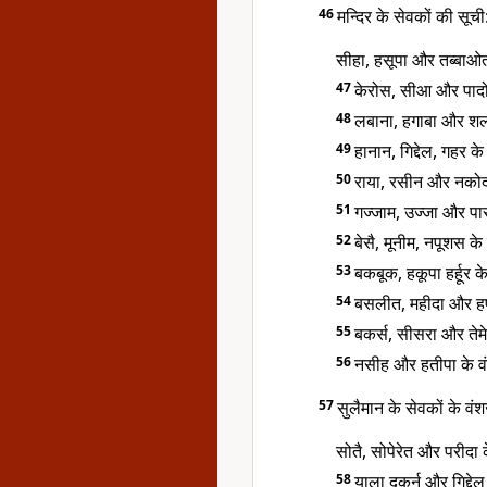
46
मन्दिर के सेवकों की सूची
सीहा, हसूपा और तब्बाओत 
47
केरोस, सीआ और पादोन
48
लबाना, हगाबा और शल्म
49
हानान, गिद्देल, गहर क
50
राया, रसीन और नकोदा
51
गज्जाम, उज्जा और पा
52
बेसै, मूनीम, नपूशस के
53
बकबूक, हकूपा हर्हूर क
54
बसलीत, महीदा और हर्
55
बकर्स, सीसरा और तेमेह
56
नसीह और हतीपा के व
57
सुलैमान के सेवकों के वं
सोतै, सोपेरेत और परीदा 
58
याला दकर्न और गिद्देल