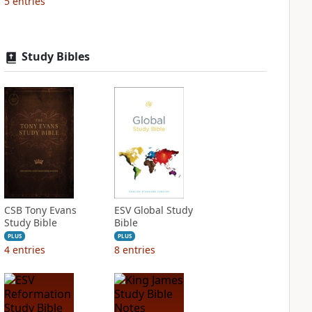
5
entries
Study Bibles
CSB Tony Evans
ESV Global Study
Study Bible
Bible
PLUS
PLUS
4
entries
8
entries