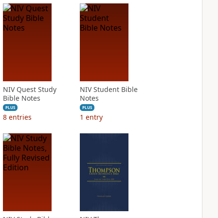
NIV Quest Study
NIV Student Bible
Bible Notes
Notes
PLUS
PLUS
8
entries
1
entry