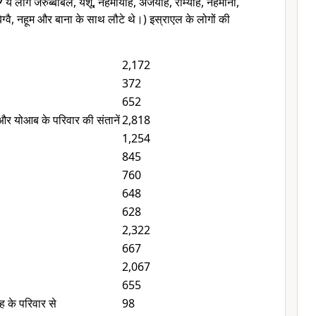
7
ये लोग जरुब्बाबेल, येशू, नेहमायाह, अजर्याह, राम्याह, नहमानी,
 बिग्वै, नहूम और बाना के साथ लौटे थे।) इस्राएल के लोगों की
2,172
372
652
और योआब के परिवार की संतानें
2,818
1,254
845
760
648
628
2,322
667
2,067
655
 के परिवार से
98