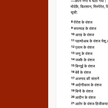
—अपने नगर में चला गया।
मोर्दकै, बिलशान, मिस्पेरेत,
सूची:
8
पॅरोश के वंशज
9
सपत्याह के वंशज
10
आरह के वंशज
11
पहत्मोआब के वंशज येशू 
12
एलाम के वंशज
13
जत्तू के वंशज
14
जक्कै के वंशज
15
बिन्नूई के वंशज
16
बेबै के वंशज
17
अजगाद की संतानें
18
अदोनीकाम के वंशज
19
बिग्वै के वंशज
20
आदीन के वंशज
21
आतेर के वंशज हिजीकयाह