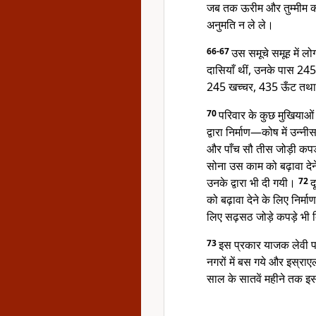
जब तक ऊरीम और तुम्मीम का
अनुमति न ले ले।
66-67
उस समूचे समूह में 
दासियाँ थीं, उनके पास 24
245 खच्चर, 435 ऊँट तथा
70
परिवार के कुछ मुखियाओं
द्वारा निर्माण—कोष में उन्
और पाँच सौ तीस जोड़ी कपड़
सोना उस काम को बढ़ावा देने
उनके द्वारा भी दी गयी।
72
द
को बढ़ावा देने के लिए निर्म
लिए सढ़सठ जोड़े कपड़े भी 
73
इस प्रकार याजक लेवी प
नगरों में बस गये और इस्रा
साल के सातवें महीने तक इ