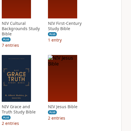
NIV Cultural
NIV First-Century
Backgrounds Study
Study Bible
Bible
PLUS
1
entry
PLUS
7
entries
NIV Grace and
NIV Jesus Bible
Truth Study Bible
PLUS
2
entries
PLUS
2
entries