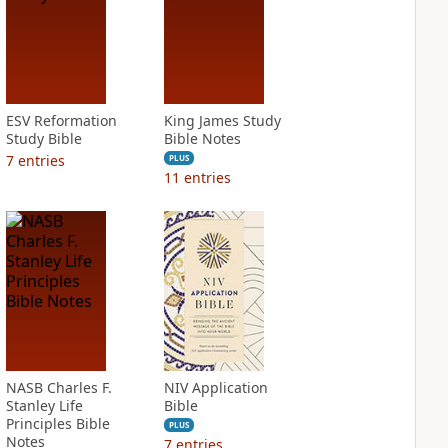
ESV Reformation
King James Study
Study Bible
Bible Notes
7
entries
PLUS
11
entries
NASB Charles F.
NIV Application
Stanley Life
Bible
Principles Bible
PLUS
Notes
7
entries