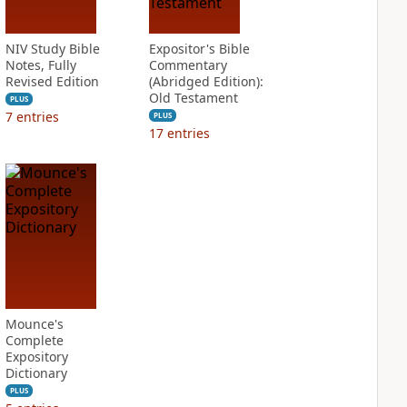
NIV Study Bible
Expositor's Bible
Notes, Fully
Commentary
Revised Edition
(Abridged Edition):
Old Testament
PLUS
7
entries
PLUS
17
entries
Mounce's
Complete
Expository
Dictionary
PLUS