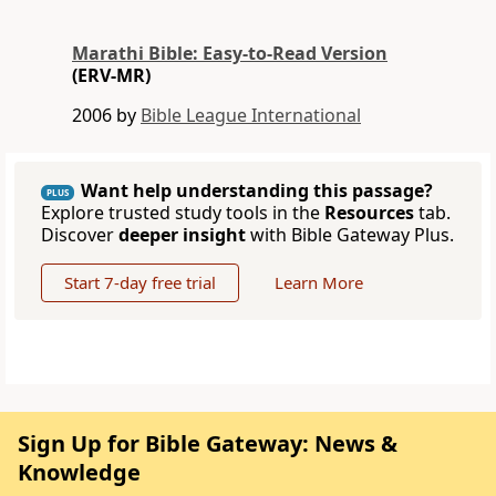
Marathi Bible: Easy-to-Read Version
(ERV-MR)
2006 by
Bible League International
Want help understanding this passage?
PLUS
Explore trusted study tools in the
Resources
tab.
Discover
deeper insight
with Bible Gateway Plus.
Start 7-day free trial
Learn More
Sign Up for Bible Gateway: News &
Knowledge