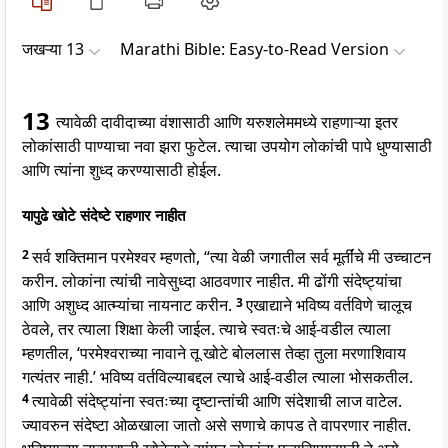
जखऱ्या 13
Marathi Bible: Easy-to-Read Version
13
त्यावेळी दावीदाच्या वंशासाठी आणि यरुशलेममध्ये राहणाऱ्या इतर
लोकांसाठी पाण्याचा नवा झरा फुटेल. त्याचा उपयोग लोकांची पापे धुण्यासाठी
आणि त्यांना शुध्द करण्यासाठी होईल.
यापुढे खोटे संदेष्टे राहणार नाहीत
2
सर्व शक्तिमान परमेश्वर म्हणतो, “त्या वेळी जगातील सर्व मूर्तींचे मी उच्चाटन
करीन. लोकांना त्यांची नावेसुध्दा आठवणार नाहीत. मी ढोंगी संदेष्ट्यांचा
आणि अशुध्द आत्म्यांचा नायनाट करीन.
3
एखाद्याने भविष्य वर्तविणे चालूच
ठेवले, तर त्याला शिक्षा केली जाईल. त्याचे स्वतःचे आई-वडील त्याला
म्हणतील, ‘परमेश्वराच्या नावाने तू खोटे बोललास तेव्हा तुला मरणाशिवाय
गत्यंतर नाही.’ भविष्य वर्तविल्याबद्दल त्याचे आई-वडील त्याला भोसकतील.
4
त्यावेळी संदेष्ट्यांना स्वतःच्या दृष्टान्तांची आणि संदेशाची लाज वाटेल.
ज्यावरुन संदेष्टा ओळखाला जातो असे सणाचे कापड ते वापरणार नाहीत.