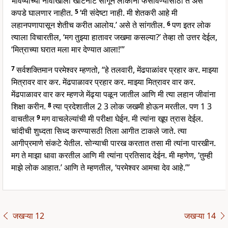
भविष्याच्या नावाखाली खोटेनाटे सांगून लोकांना फसविण्यासाठी ते असे
कपडे घालणार नाहीत.
5
‘मी संदेष्टा नाही. मी शेतकरी आहे मी
लहानपणापासून शेतीच करीत आलोय.’ असे ते सांगतील.
6
पण इतर लोक
त्याला विचारतील, ‘मग तुझ्या हातावर जखमा कसल्या?’ तेव्हा तो उत्तर देईल,
‘मित्राच्या घरात मला मार देण्यात आला!’”
7
सर्वशक्तिमान परमेश्वर म्हणतो, “हे तलवारी, मेंढपाळांवर प्रहार कर. माझ्या
मित्रावर वार कर. मेंढपाळावर प्रहार कर. माझ्या मित्रावर वार कर.
मेंढपाळावर वार कर म्हणजे मेंढ्या पळून जातील आणि मी त्या लहान जीवांना
शिक्षा करीन.
8
त्या प्रदेशातील 2 3 लोक जखमी होऊन मरतील. पण 1 3
वाचतील
9
मग वाचलेल्यांची मी परीक्षा घेईन. मी त्यांना खूप त्रास देईल.
चांदीची शुध्दता सिध्द करण्यासठी तिला आगीत टाकले जाते. त्या
आगीप्रमाणे संकटे येतील. सोन्याची पारख करतात तसा मी त्यांना पारखीन.
मग ते माझा धावा करतील आणि मी त्यांना प्रतिसाद देईन. मी म्हणेण, ‘तुम्ही
माझे लोक आहात.’ आणि ते म्हणतील, ‘परमेश्वर आमचा देव आहे.’”
जखऱ्या 12
जखऱ्या 14