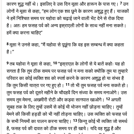
कारण शुद्ध नहीं थे। इसलिए वे उस दिन मूसा और हारून के पास गए।
7
उन
लोगों ने मूसा से कहा, “हम लोग एक शव छूने के कारण अशुद्ध हुए हैं। याजकों
ने हमें निश्चित समय पर यहोवा को चढ़ाई जाने वाली भेंट देने से रोक दिया
है। अतः हम फसह पर्व को अन्य इस्राएली लोगों के साथ नहीं मना सकते।
हमें क्या करना चाहिए”
8
मूसा ने उनसे कहा, “मैं यहोवा से पूछूंगा कि वह इस सम्बन्ध में क्या कहता
है।”
9
तब यहोवा ने मूसा से कहा,
10
“इस्राएल के लोगों से ये बातें कहोः यह हो
सगता है कि तुम ठीक समय पर फसह पर्व न मना सको क्योंकि तुम या तुम्हारे
परिवार का कोई व्यक्ति शव को स्पर्श करने के कारण अशुद्ध हो या संभव है
कि तुम किसी यात्रा पर गए हुए हो।
11
तो भी तुम फसह पर्व मना सकते हो।
तुम फसह पर्व को दूसरे महीने के चौदहवें दिन संध्या के समय मनाओगे। उस
समय तुम मेमना, अखमीरी रोटी और कड़वा सागपात खाओगे।
12
अगली
सुबह तक के लिए तुम्हें उसमें से कोई भी भोजन नहीं छोड़ना चाहिए। तुम्हें
मेमने की किसी हड्डी को भी नहीं तोड़ना चाहिए। उस व्यक्ति को फसह पर्व
के सभी नियमों का पालन करना चाहिए।
13
किन्तु कोई भी व्यक्ति जो समर्थ
है, फसह पर्व की दावत को ठीक समय पर ही खाये। यदि वह शुद्ध है और