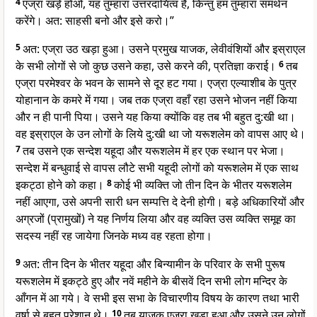
4
एज्रा खड़े होओ, यह तुम्हारा उत्तरदायित्व है, किन्तु हम तुम्हारा समर्थन
करेंगे। अत: साहसी बनो और इसे करो।”
5
अत: एज्रा उठ खड़ा हुआ। उसने प्रमुख याजक, लेवीवंशियों और इस्राएल
के सभी लोगों से जो कुछ उसने कहा, उसे करने की, प्रतिज्ञा कराई।
6
तब
एज्रा परमेश्वर के भवन के सामने से दूर हट गया। एज्रा एल्याशीब के पुत्र
योहानान के कमरे में गया। जब तक एज्रा वहाँ रहा उसने भोजन नहीं किया
और न ही पानी पिया। उसने यह किया क्योंकि वह तब भी बहुत दु:खी था।
वह इस्राएल के उन लोगों के लिये दु:खी था जो यरूशलेम को वापस आए थे।
7
तब उसने एक सन्देश यहूदा और यरूशलेम में हर एक स्थान पर भेजा।
सन्देश में बन्धुवाई से वापस लौटे सभी यहूदी लोगों को यरूशलेम में एक साथ
इकट्ठा होने को कहा।
8
कोई भी व्यक्ति जो तीन दिन के भीतर यरूशलेम
नहीं आएगा, उसे अपनी सारी धन सम्पत्ति दे देनी होगी। बड़े अधिकारियों और
अग्रजों (प्रामुखों) ने यह निर्णय लिया और वह व्यक्ति उस व्यक्ति समूह का
सदस्य नहीं रह जायेगा जिनके मध्य वह रहता होगा।
9
अत: तीन दिन के भीतर यहूदा और बिन्यामीन के परिवार के सभी पुरूष
यरूशलेम में इकट्ठे हुए और नवें महीने के बीसवें दिन सभी लोग मन्दिर के
आँगन में आ गये। वे सभी इस सभा के विचारणीय विषय के कारण तथा भारी
वर्षा से बहुत परेशान थे।
10
तब याजक एज्रा खड़ा हुआ और उसने उन लोगों