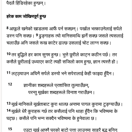
पैदलै हिंडिरहेका हुन्छन्।
हरेक काम जोखिमपूर्ण हुन्छ
8
आफूले खनेको खाडलमा आफैं पर्न सक्छन्। पर्खाल भत्काउनेलाई सर्पले
डस्न पनि सक्छ।
9
ढुङ्गाहरू त्यो मानिसमाथि झर्ने सक्छ जसले त्यसलाई
चलाउँछ अनि जसले रूख काटेर ढाल्छ उसलाई चोट लाग्न सक्छ।
10
तर बुद्धिले हर काम सुगम हुन्छ। भुत्ते छुरीले काट्न कठीन पर्छ। तर
कसैले छुरीलाई उध्याएर काटे त्यही सजिलो काम हुन्छ, ज्ञान त्यस्तै हो।
11
लट्ठ्याउन अघिनै सर्पले डस्यो भने सपेरालाई केही फाइदा हुँदैन।
12
ज्ञानीका शब्दहरूले प्रशांसित तुल्याउँछन्,
परन्तु मूर्खका शब्दहरूले विनाश गराउँछन।
13
मूर्ख मानिसले मूर्खताबाट कुरा थाल्छ अन्तमा पागल कुरामा टुङ्ग्याउँछ।
14
मूर्खले धेरै कुराहरू गर्छ तर कसैलाई पनि थाहा हुँदैन कि भविष्यमा के
घट्छ। कसैले पनि भन्न सक्दैन भविष्यमा के हुनेवाला छ।
15
एउटा मूर्ख आफ्नै घरको बाटो पत्ता लाउनमा साह्रै बुद्धु बनिनु