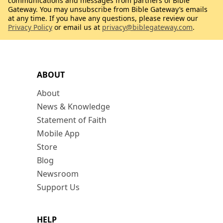
communications and messages from partners of Bible
Gateway. You may unsubscribe from Bible Gateway’s emails
at any time. If you have any questions, please review our
Privacy Policy
or email us at
privacy@biblegateway.com
.
ABOUT
About
News & Knowledge
Statement of Faith
Mobile App
Store
Blog
Newsroom
Support Us
HELP