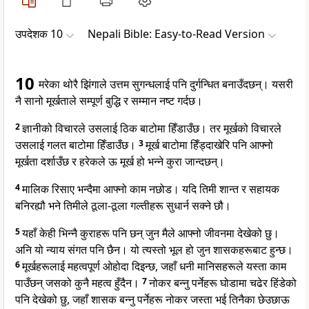
उपदेशक 10
Nepali Bible: Easy-to-Read Version
10
मरेका थोरै झिंगाले उत्तम सुगन्धलाई पनि दुर्गन्धित बनाउँदछन्। यसरी
नै सानो मूर्खताले सम्पूर्ण बुद्धि र सम्मान नष्ट गर्दछ।
2
ज्ञानीको विचारले उसलाई ठिक बाटोमा हिँडाउँछ। तर मूर्खको विचारले
उसलाई गलत बाटोमा हिँडाउँछ।
3
मूर्ख बाटोमा हिँड्दाखेरि पनि आफ्नो
मूर्खता दर्शाउँछ र हरेकले ऊ मूर्ख हो भन्ने कुरा जान्दछन्।
4
मालिक रिसाए भन्दैमा आफ्नो काम नछोड। यदि तिमी शान्त र सहायक
बनिरह्यौ भने तिमीले ठूला-ठूला गल्तीहरू सुधार्न सक्ने छौ।
5
यहाँ केही भिन्नै कुराहरू पनि छन् जुन मैले आफ्नो जीवनमा देखेको छु।
अनि यो न्याय संगत पनि छैन। यो त्यस्तो भूल हो जुन शासकहरूबाट हुन्छ।
6
मूर्खहरूलाई महत्वपूर्ण ओहोदा दिइन्छ, जहाँ धनी मानिसहरूले यस्ता काम
पाउँछन् जसको कुनै महत्व हुँदैन।
7
नोकर बन्नु पर्नेहरू घोडामा चढेर हिंडेको
पनि देखेको छु, जहाँ शासक बन्नु पर्नेहरू नोकर जस्ता भई तिनैका छेउछाऊ