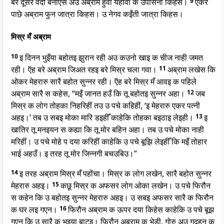
बरे दूसर वेदी बनाएस अउ अब्राम हुवाँ यहोवा क उपासना किहेस।
9
एकरे
पाछे अब्राम फुन जात्रा किहस। उ नेगव कइँती जात्रा किहस।
मिस्र मँ अब्राम
10
इ दिनन भुइँया बहोतइ झुरान रही अउ कउनो खाइ क चीज नाही जमत
रही। ऍह बरे अब्राम जिअत रहइ बरे मिस्र चला गवा।
11
अब्राम लखेस कि
ओकर मेहरारु सारै बहोत सुन्नर रही। ऍह बरे मिस्र मँ आवइ क पहिले
अब्राम सारै स कहेस, “मइँ जानत हउँ कि तू बहोतइ सुन्नर अहा।
12
जब
मिस्र क लोग तोहका निहरिहीं तउ उ पचे कहिहीं, ‘इ मेहरारु एकर पत्नी
अहइ।’ तब उ सबइ मोका मारि डइहीँ काहेकि तोहका बइठाइ लेइही।
13
इ
खातिर तू मनइयन स कह्या कि तू मोर बहिन अहा। तब उ पचे मोका नाही
मरिहीं। उ पचे मोहे प दया करिहीं काहेकि उ पचे बूझि लेइहीँ कि मइँ तोहार
भाई अहउँ। इ तरह तू मोर जिन्नगी बचउबिउ।”
14
इ तरह अब्राम मिस्र मँ पहोंचा। मिस्र क लोग लखेन, सारै बहोत सुन्नर
मेहरारु अहइ।
15
कछू मिस्र क अफसर लोग ओका लखेन। उ पचे फिरौन
स कहेन कि उ बहोतइ सुन्नर मेहरारु अहइ। उ सबइ अफसर सारै क फिरौन
क घर लइ गएन।
16
फिरौन अब्राम क ऊपर दया किहेस काहेकि उ पचे बूझ
गएन कि उ सारै क भइया बाटइ। फिरौन अब्राम क भेड़ी, गोरु अउ गदहन क