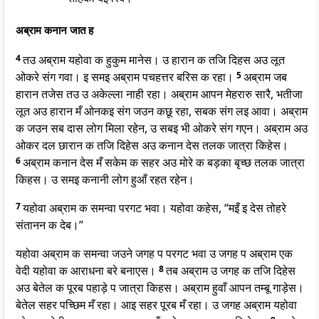
अब्राम कनान जात ह
4
तउ अब्राम यहोवा क हुकुम मानेस। उ हारान क तजि दिहस अउ लूत
ओकरे संग गवा। इ समइ अब्राम पचहत्तर बरिस क रहा।
5
अब्राम जब
हारान तजेस तउ उ अकेल्ला नाही रहा। अब्राम आपन मेहरारु सारै, भतीजा
लूत अउ हारान मँ ओनकइ संग जउन कछू रहा, सबक संग लइ आवा। अब्राम
क जउन सब दास लोग मिला रहेन, उ सबइ भी ओकरे संग गएन। अब्राम अउ
ओकर दल छारान क तजि दिहेस अउ कनान देस तलक जात्रा किहेस।
6
अब्राम कनान देस मँ सकेम क सहर अउ मोरे क बड़का बृच्छ तलक जात्रा
किहस। उ समइ कनानी लोग हुआँ रहत रहेन।
7
यहोवा अब्राम क समन्वा परगट भवा। यहोवा कहेस, “मइँ इ देस तोहरे
संतानन क देब।”
यहोवा अब्राम क समन्वा जउने जगह प परगट भवा उ जगह प अब्राम एक
वेदी यहोवा क आराधना बरे बनाएस।
8
तब अब्राम उ जगह क तजि दिहेस
अउ बेतेल क पूरब पहाड़े प जात्रा किहस। अब्राम हुवाँ आपन तम्बू गाड़ेस।
बेतेल सहर पच्छिम मँ रहा। आइ सहर पूरब मँ रहा। उ जगह अब्राम यहोवा