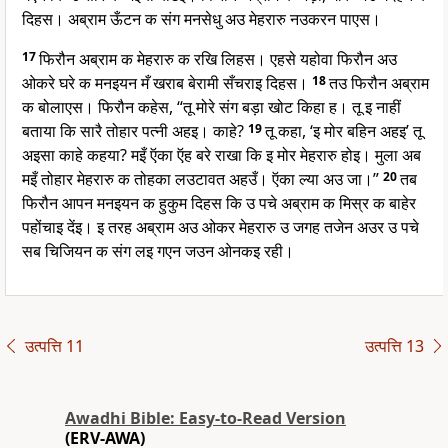
दिहस। अब्राम ऊँटन क संग मनसेधु अउ मेहरारु नउकरन पाएस।
17
फिरौन अब्राम क मेहरारु क रखि लिहस। एहसे यहोवा फिरौन अउ
ओकरे घरे क मनइयन मँ खराब बेरामी सँचराइ दिहस।
18
तउ फिरौन अब्राम
क बोलाएस। फिरौन कहेस, “तू मोरे संग बड़ा खोट किहा ह। तू इ नाहीं
बताया कि सारै तोहार पत्नी अहइ। काहे?
19
तू कहा, ‘इ मोर बहिन अहइ’ तू
अइसा काहे कहया? मइँ ऍका ऍह बरे राखा कि इ मोर मेहरारु होइ। मुला अब
मइँ तोहार मेहरारु क तोहका लउटावत अहउँ। ऍका ल्या अउ जा।”
20
तब
फिरौन आपन मनइयन क हुकुम दिहस कि उ पचे अब्राम क मिस्र क बाहेर
पहोंचाइ देंइ। इ तरह अब्राम अउ ओकर मेहरारु उ जगह तजेन अउर उ पचे
सब चिजियन क संग लइ गएन जउन ओनकइ रही।
उत्पत्ति 11
उत्पत्ति 13
Awadhi Bible: Easy-to-Read Version
(ERV-AWA)