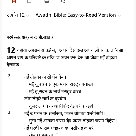
उत्पत्ति 12
Awadhi Bible: Easy-to-Read Version
परमेस्सर अब्राम क बोलावत ह
12
यहोवा अब्राम स कहेस, “आपन देस अउ आपन लोगन क तजि द्या।
आपन बाप क परिवारे क तजि द्या अउर उस देस जा जेका मइँ तोहका
देखाउब।
2
मइँ तोहका आसीर्बाद देब।
मइँ तू पचन स एक महान रास्ट्र बनाउब।
मइँ तू सबन क नाउँ मसहूर करब।
लोग तोहरे नाउँ क प्रयोग
दूसर लोगन क आसीर्बाद देइ बरे करइही।
3
मइँ उ पचन क असीसब, जउन तोहका असीसिही।
मुला मइँ ओनका सराप देब जउन तोहका सराप दिहेस।
मइँ धरती प सब मनइयन क असीसइ क बरे
तोहका बइपरब।”