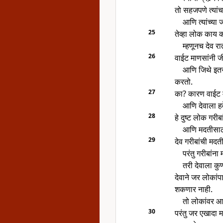
तो सहजपणे त्यां
आणि त्यांच्या 
25
तेव्हा लोक काय 
म्हणूनच देव रा
26
वाईट माणसांनी जी 
आणि जिथे इतर 
करतो.
27
का? कारण वाईट म
आणि देवाला हवे 
28
हे दुष्ट लोक गरीब
आणि मदतीसाठी
29
देव गरीबांची मद
परंतु गरीबांन
तरी देवाला कु
देवाने जर लोकां
शकणार नाही.
तो लोकांवर आण
30
परंतु जर एखादा