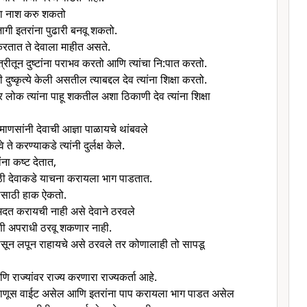
चा नाश करु शकतो
जागी इतरांना पुढारी बनवू शकतो.
करतात ते देवाला माहीत असते.
त्रीतून दुष्टांना पराभव करतो आणि त्यांचा नि:पात करतो.
दुष्कृत्ये केली असतील त्याबद्दल देव त्यांना शिक्षा करतो.
लोक त्यांना पाहू शकतील अशा ठिकाणी देव त्यांना शिक्षा
ाणसांनी देवाची आज्ञा पाळायचे थांबवले
ते करण्याकडे त्यांनी दुर्लक्ष केले.
ांना कष्ट देतात,
 देवाकडे याचना करायला भाग पाडतात.
तीसाठी हाक ऐकतो.
ा मदत करायची नाही असे देवाने ठरवले
णी अपराधी ठरवू शकणार नाही.
पासून लपून राहायचे असे ठरवले तर कोणालाही तो सापडू
ि राज्यांवर राज्य करणारा राज्यकर्ता आहे.
 माणूस वाईट असेल आणि इतरांना पाप करायला भाग पाडत असेल