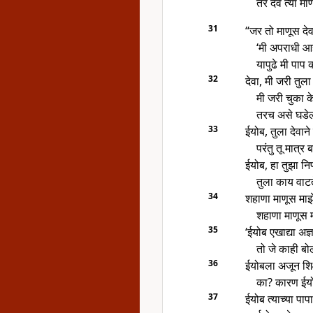
तर देव त्या म
31
“जर तो माणूस देव
‘मी अपराधी आह
यापुढे मी पाप
32
देवा, मी जरी तुल
मी जरी चुका के
तरच असे घडे
33
ईयोब, तुला देवाने 
परंतु तू मात्
ईयोब, हा तुझा निर
तुला काय वाटत
34
शहाणा माणूस माझ
शहाणा माणूस म
35
‘ईयोब एखाद्या अ
तो जे काही बो
36
ईयोबला अजून शिक
का? कारण ईयो
37
ईयोब त्याच्या पा