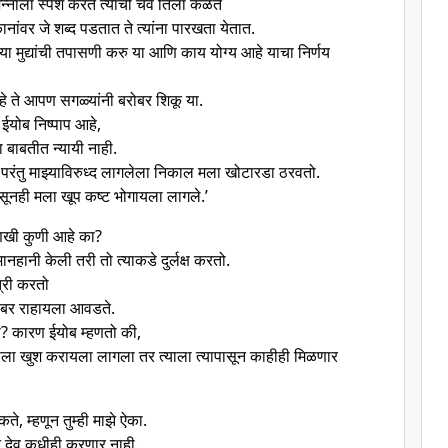
न्नाला स्पर्श करते त्याची चव तिला कळते
नांवर जे शब्द पडतात ते त्यांना पारखता येतात.
ा मुद्यांची तपासणी करु या आणि काय योग्य आहे याचा निर्णय
े ते आपण सगळ्यांनी बरोबर शिकू या.
 ईयोब निष्पाप आहे,
ा बाबतीत न्यायी नाही.
 परंतु माझ्याविरुध्द लागलेला निकाल मला खोटारडा ठरवतो.
सूनही मला खूप कष्ट भोगायला लागले.’
खी कुणी आहे का?
मानहानी केली तरी तो त्याकडे दुर्लक्ष करतो.
त्री करतो
बरोबर राहायला आवडते.
ो? कारण ईयोब म्हणतो की,
ाला खुश करायला लागला तर त्याला त्यापासून काहीही मिळणार
ते, म्हणून तुम्ही माझे ऐका.
े देव कधीही करणार नाही.