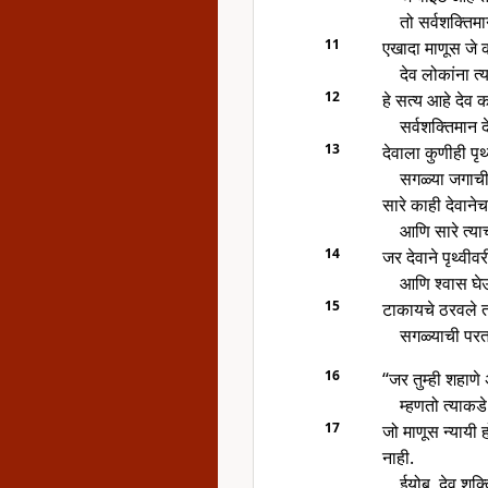
तो सर्वशक्तिम
11
एखादा माणूस जे क
देव लोकांना त्य
12
हे सत्य आहे देव 
सर्वशक्तिमान 
13
देवाला कुणीही पृ
सगळ्या जगाची
सारे काही देवानेच
आणि सारे त्या
14
जर देवाने पृथ्वी
आणि श्वास घे
15
टाकायचे ठरवले त
सगळ्याची परत
16
“जर तुम्ही शहाण
म्हणतो त्याकडे 
17
जो माणूस न्यायी
नाही.
ईयोब, देव शक्