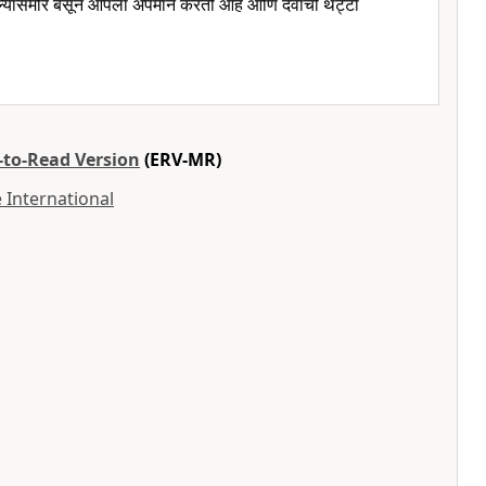
्यासमोर बसून आपला अपमान करतो आहे आणि देवाची थट्टा
-to-Read Version
(ERV-MR)
 International