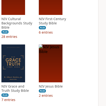
NIV Cultural
NIV First-Century
Backgrounds Study
Study Bible
Bible
PLUS
6
entries
PLUS
28
entries
NIV Grace and
NIV Jesus Bible
Truth Study Bible
PLUS
2
entries
PLUS
7
entries