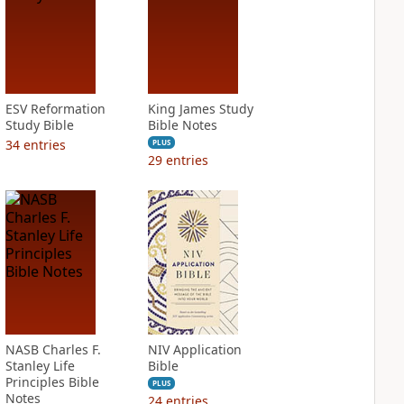
ESV Reformation
King James Study
Study Bible
Bible Notes
34
entries
PLUS
29
entries
NASB Charles F.
NIV Application
Stanley Life
Bible
Principles Bible
PLUS
Notes
24
entries