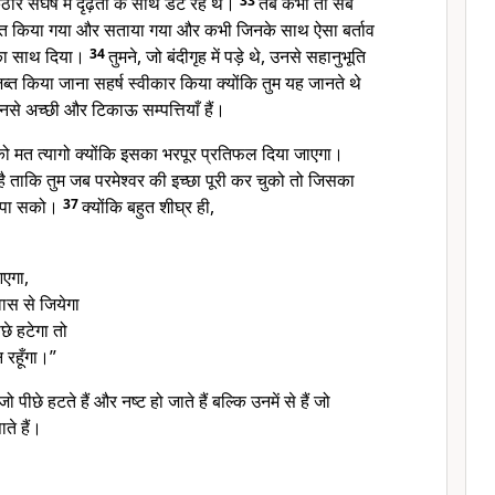
ोर संघर्ष में दृढ़ता के साथ डटे रहे थे।
33
तब कभी तो सब
मानित किया गया और सताया गया और कभी जिनके साथ ऐसा बर्ताव
नका साथ दिया।
34
तुमने, जो बंदीगृह में पड़े थे, उनसे सहानुभूति
्त किया जाना सहर्ष स्वीकार किया क्योंकि तुम यह जानते थे
उनसे अच्छी और टिकाऊ सम्पत्तियाँ हैं।
ो मत त्यागो क्योंकि इसका भरपूर प्रतिफल दिया जाएगा।
ा है ताकि तुम जब परमेश्वर की इच्छा पूरी कर चुको तो जिसका
म पा सको।
37
क्योंकि बहुत शीघ्र ही,
आएगा,
्वास से जियेगा
े हटेगा तो
न रहूँगा।”
 जो पीछे हटते हैं और नष्ट हो जाते हैं बल्कि उनमें से हैं जो
ाते हैं।