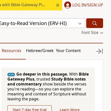
h
with Bible Gateway Plus.
LOG IN/SIGN UP
 Easy-to-Read Version (ERV-HI)
Font Size
Resources
Hebrew/Greek
Your Content
Go deeper in this passage.
With
Bible
PLUS
Gateway Plus
, trusted
Study Bible notes
and commentary
show beside the verses
you're reading—so you can explore the
meaning and context of Scripture without
leaving the page.
Start 7-day free trial
Learn More