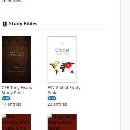
70
entries
Study Bibles
CSB Tony Evans
ESV Global Study
Study Bible
Bible
PLUS
PLUS
17
entries
23
entries