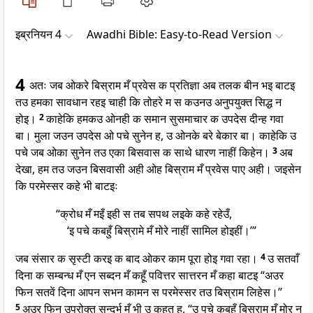
इब्रनियन 4
Awadhi Bible: Easy-to-Read Version
4
अतः जब ओकरे बिस्राम मँ प्रवेस क प्रतिज्ञा अब तलक बीन भइ बाटइ
तउ हमका सावधान रहइ चाही कि तोहरे म स कउनउ अनुपयुक्त सिद्ध न
होइ।
2
काहेकि हमकउ ओनही क समान सुसमाचार क उपदेस दीन्ह गवा
बा। मुला जउन उपदेस ओ पचे सुनेन ह, उ ओनके बरे बेकार बा। काहेकि उ
पचे जब ओका सुनेन तउ एका बिसवास क साथे धारण नाहीं किहेन।
3
अब
देखा, हम तउ जउन बिसवासी अही ओह बिस्राम मँ प्रवेस पाए अही। जइसेन
कि परमेस्सर कहे भी बाटइः
“क्रोध मँ मइँ इही स तब सपथ लइके कहे रहेउँ,
‘इ पचे कबहुँ बिस्रामे मँ मोरे नाहीं सामिल होइहीं।’”
जब संसार क सृस्टी करइ क बाद ओकर काम पूरा होइ गवा रहा।
4
उ सतवाँ
दिना क सम्बन्ध मँ एन सब्दन मँ कहूँ पवित्तर सात्तरन मँ कहा बाटइ “अउर
फिन सतवें दिना आपन सभन कामन स परमेस्सर तउ बिस्राम लिहेस।”
5
अउर फिन उपरोक्त सन्दर्भ मँ भी उ कहत ह, “उ पचे कबहुँ बिस्राम मँ मोर न