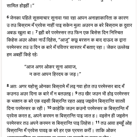
सामिल होइहीं।”
6
जेनका पहिले सुसमाचार सुनावा गवा रहा आपन अनाज्ञाकारिता क कारण
उ तउ बिस्राम मँ प्रवेस नाहीं पाइ सकेन मुला अउरन क बरे बिस्राम क दुवार
अबऊ खुला बा।
7
इही बरे परमेस्सर तउ फिन एक बिसेस दिन निस्चित
किहेस अउर ओका नाउँ दिहेस, “आजु” कछू बरसन क बाद दाऊद क द्वारा
परमेस्सर तउ उ दिन क बारे मँ पवित्तर सास्तर मँ बताए रहा। जेकर उल्लेख
हम अबहीं किहे रहेः
“आज अगर ओकर सुना आवाज,
न करा आपन हिरदय क जड़।”
8
अतः अगर यहोसु ओनका बिस्रामे मँ लइ गवा होत तउ परमेस्सर बाद मँ
कउनउ अउर दिना क बारे मँ न बतउतइ।
9
तउ खैर जउन भी होइ परमेस्सर
क भक्तन क बरे एक वइसी बिस्रन्ति रहत अहइ जइसेन बिस्रान्ति सातवें
दिना परमेस्सर क रही।
10
काहेकि जउन कउनो परमेस्सर क बिस्रान्ति मँ
प्रवेस करत ह, अपने करमन स बिस्रान्ति पाइ जात ह। वइसेन ही जइसेन
परमेस्सर तउ अपने करमन स बिस्रान्ति पाइ लिहेस।
11
तउ आवा हमहूँ ओह
बिस्रान्ति मँ प्रवेस पावइ क बरे हर एक प्रयत्त करीं। ताकि ओकर