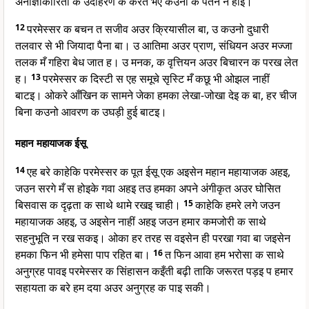
अनाज्ञाकारिता क उदाहरण क करत भए कउनो क पतन न होइ।
12
परमेस्सर क बचन त सजीव अउर क्रियासील बा, उ कउनो दुधारी
तलवार से भी जियादा पैना बा। उ आतिमा अउर प्राण, संधियन अउर मज्जा
तलक मँ गहिरा बेध जात ह। उ मनक, क वृत्तियन अउर बिचारन क परख लेत
ह।
13
परमेस्सर क दिस्टी स एह समूचे सृस्टि मँ कछू भी ओझल नाहीं
बाटइ। ओकरे आँखिन क सामने जेका हमका लेखा-जोखा देइ क बा, हर चीज
बिना कउनो आवरण क उघड़ी हुई बाटइ।
महान महायाजक ईसू
14
एह बरे काहेकि परमेस्सर क पूत ईसू एक अइसेन महान महायाजक अहइ,
जउन सरगे मँ स होइके गवा अहइ तउ हमका अपने अंगीकृत अउर घोसित
बिसवास क दृढ़ता क साथे थामे रखइ चाही।
15
काहेकि हमरे लगे जउन
महायाजक अहइ, उ अइसेन नाहीं अहइ जउन हमार कमजोरी क साथे
सहनुभूति न रख सकइ। ओका हर तरह स वइसेन ही परखा गवा बा जइसेन
हमका फिन भी हमेसा पाप रहित बा।
16
त फिन आवा हम भरोसा क साथे
अनुग्रह पावइ परमेस्सर क सिंहासन कइँती बढ़ी ताकि जरूरत पड़इ प हमार
सहायता क बरे हम दया अउर अनुग्रह क पाइ सकी।