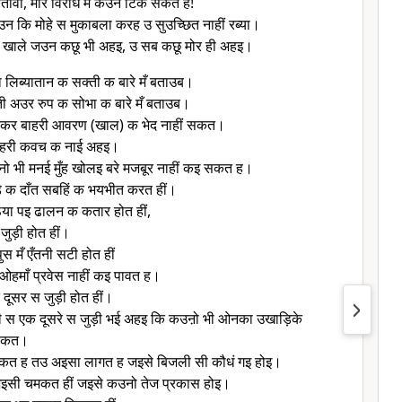
बतावा, मोरे विरोध मँ कउन टिक सकत ह!
 कि मोहे स मुकाबला करह उ सुउच्छित नाहीं रब्या।
 खाले जउन कछू भी अहइ, उ सब कछू मोर ही अहइ।
ा लिब्यातान क सक्ती क बारे मँ बताउब।
ी अउर रुप क सोभा क बारे मँ बताउब।
कर बाहरी आवरण (खाल) क भेद नाहीं सकत।
हरी कवच क नाई अहइ।
ो भी मनई मुँह खोलइ बरे मजबूर नाहीं कइ सकत ह।
 क दाँत सबहिं क भयभीत करत हीं।
िया पइ ढालन क कतार होत हीं,
ुड़ी होत हीं।
 मँ एँतनी सटी होत हीं
हमाँ प्रवेस नाहीं कइ पावत ह।
ूसर स जुड़ी होत हीं।
 स एक दूसरे स जुड़ी भई अहइ कि कउऩो भी ओनका उखाड़िके
 सकत।
ींकत ह तउ अइसा लागत ह जइसे बिजली सी कौधं गइ होइ।
सी चमकत हीं जइसे कउनो तेज प्रकास होइ।