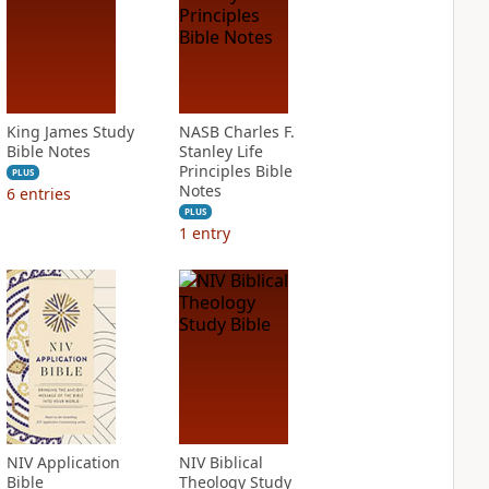
King James Study
NASB Charles F.
Bible Notes
Stanley Life
Principles Bible
PLUS
Notes
6
entries
PLUS
1
entry
NIV Application
NIV Biblical
Bible
Theology Study