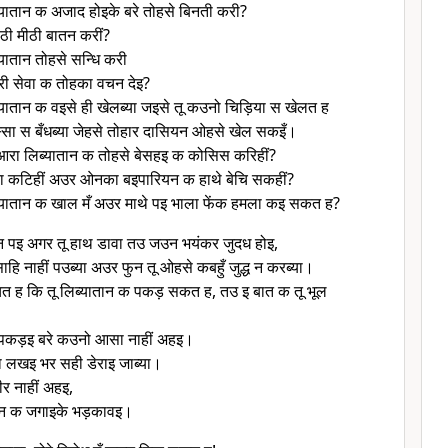
व्यातान क अजाद होइके बरे तोहसे बिनती करी?
ठी मीठी बातन करीं?
ब्यातान तोहसे सन्धि करी
ी सेवा क तोहका वचन देइ?
ब्यातान क वइसे ही खेलब्या जइसे तू कउनो चिड़िया स खेलत ह
्सा स बँधब्या जेहसे तोहार दासियन ओहसे खेल सकइँ।
छुआरा लिब्यातान क तोहसे बेसहइ क कोसिस करिहीं?
 कटिहीं अउर ओनका बइपारियन क हाथे बेचि सकहीं?
िब्यातान क खाल मँ अउर माथे पइ भाला फेंक हमला कइ सकत ह?
तान पइ अगर तू हाथ डावा तउ जउन भयंकर जुदध होइ,
साहि नाहीं पउब्या अउर फुन तू ओहसे कबहुँ जुद्ध न करब्या।
त ह कि तू लिब्यातान क पकड़ सकत ह, तउ इ बात क तू भूल
पकड़इ बरे कउनो आसा नाहीं अहइ।
 लखइ भर सही डेराइ जाब्या।
र नाहीं अहइ,
ान क जगाइके भड़कावइ।