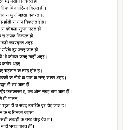
रत भइ मसान निकरत हीं,
ी क चिनगारियन बिखत हीं।
ुनन स धुआँ अइसा नकरत ह,
 हाँड़ी स भाप निकलत होइ।
क स कोयला सुलग उठत हीं
हे स लपक निकरत हीं।
 बड़ी जबरदस्त अहइ,
उरिके दूर पराइ जात हीं।
ीं भी कोमल जगह नाहीं अहइ।
ह कठोर अहइ।
रदइ चट्टान क तरह होत ह।
क्की क नीचे क पाट क तरह सख्त अहइ।
दूत भी डर जात हीं।
 पूँछ फटकारत ह, तउ ओन सबइ भाग जात हीं।
से ही भालन,
 पड़त हीं उ सबइ उछरिके दूर होइ जात ह।
़न क उ तिनका जइसा
सड़ी लकड़ी क तरह तोड़ देत ह।
नाहीं भगाइ पावत हीं।