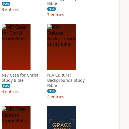
Bible
PLUS
3
entries
PLUS
7
entries
NIV Case for Christ
NIV Cultural
Study Bible
Backgrounds Study
Bible
PLUS
4
entries
PLUS
4
entries