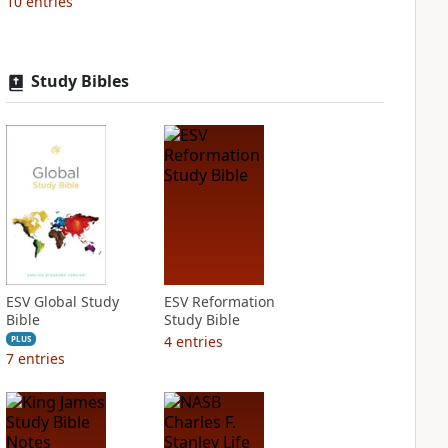
10
entries
Study Bibles
ESV Global Study
ESV Reformation
Bible
Study Bible
4
entries
PLUS
7
entries