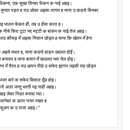
ेंकना, एक सुखा तिन्का फेंकन क नाई अहइ।
ब मुगदर पड़त ह तउ ओका अइसा लागत ह माना उ कउनो बिनका
 भालन फेंकत हीं, तब उ हँसा करत ह।
 क नीचे सिरा टूटा भए मट्टी क बासन क नाई तेज अहइ।
उ कीचड़ मँ अइसा निसान छोड़त ह माना कि खेतन मँ हेगा
क अइसे मथत ह, माना कउनो हाड़न उबलत होइँ।
ले बनावत ह माना बासन मँ खउलत भवा तेल होइ।
गर मँ तैरत ह तउ आपन पीछे उ सफेद झागन जइसी राह छोड़त
्जर बारे क सफेद बिसाल पूँछ होइ।
नो अउर जन्तु धरती पइ नाहीं अहइ।
हइ जेका निडर बनावा गवा।
ी जानेबर क ऊपर नजर रखत ह
 पसुअन क उ राजा अहइ।”