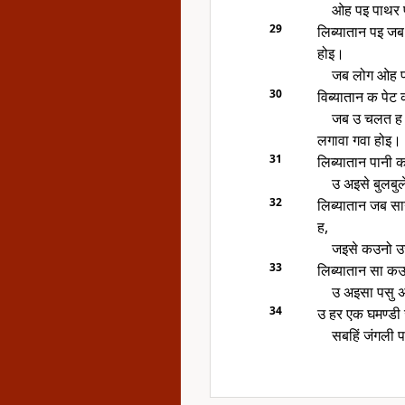
ओह पइ पाथर फ
29
लिब्यातान पइ ज
होइ।
जब लोग ओह पइ
30
विब्यातान क पेट
जब उ चलत ह त
लगावा गवा होइ।
31
लिब्यातान पानी 
उ अइसे बुलबु
32
लिब्यातान जब सा
ह,
जइसे कउनो उज
33
लिब्यातान सा कउ
उ अइसा पसु अ
34
उ हर एक घमण्ड
सबहिं जंगली