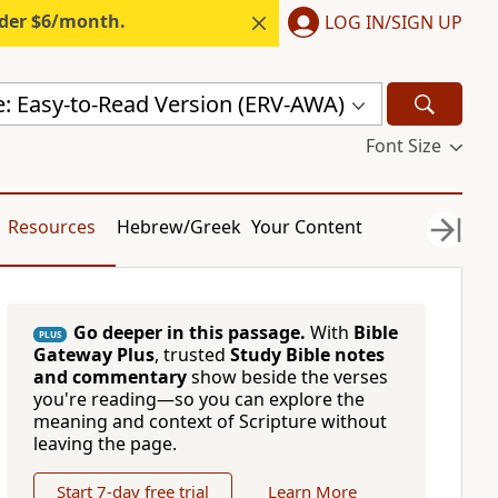
nder $6/month.
LOG IN/SIGN UP
e: Easy-to-Read Version (ERV-AWA)
Font Size
Resources
Hebrew/Greek
Your Content
Go deeper in this passage.
With
Bible
PLUS
Gateway Plus
, trusted
Study Bible notes
and commentary
show beside the verses
you're reading—so you can explore the
meaning and context of Scripture without
leaving the page.
Start 7-day free trial
Learn More