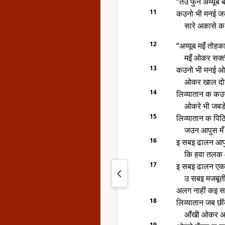
“तउ फुन अय्यूब 
11
कउनो भी मनई जउन
सारे अकासे क
12
“अय्यूब मइँ तोहक
मइँ ओकर सक्त
13
कउनो भी मनई ओ
ओकर खाल दो
14
लिव्यातान क कउन
ओकरे भी जबडे
15
लिव्यातान क पिठ
जउन आपुस मँ ज
16
इ सबइ ढालन आपुस
कि हवा तलक ओ
17
इ सबइ ढालन एक द
उ सबइ मजबूती
अलग नाहीं कइ
18
लिव्यातान जब छ
आँखी ओकर अइ
19