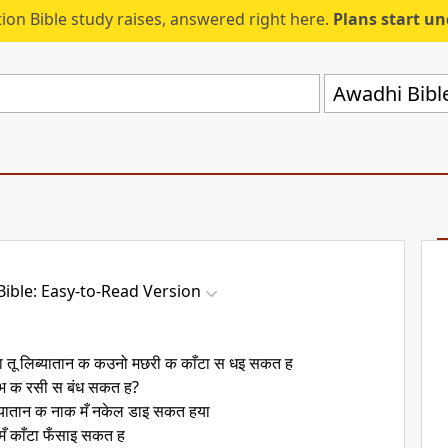
ion Bible study raises, answered right here.
Plans start u
Awadhi Bibl
ible: Easy-to-Read Version
का तू लिब्यातान क कउनो मछरी क काँटा स धइ सकत ह
िभ क रसी स बंध सकत ह?
िव्यातान क नाक मँ नकेल डाइ सकत हया
ँ काँटा फँसाइ सकत ह