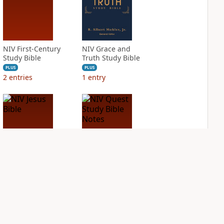
NIV First-Century
NIV Grace and
Study Bible
Truth Study Bible
PLUS
PLUS
2
entries
1
entry
NIV Jesus Bible
NIV Quest Study
Bible Notes
PLUS
1
entry
PLUS
8
entries