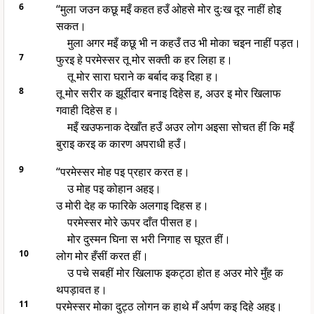
6
“मुला जउन कछू मइँ कहत हउँ ओहसे मोर दुःख दूर नाहीं होइ
सकत।
मुला अगर मइँ कछू भी न कहउँ तउ भी मोका चइन नाहीं पड़त।
7
फुरइ हे परमेस्सर तू मोर सक्ती क हर लिहा ह।
तू मोर सारा घराने क बर्बाद कइ दिहा ह।
8
तू मोर सरीर क झूर्रीदार बनाइ दिहेस ह, अउर इ मोर खिलाफ
गवाही दिहेस ह।
मइँ खउफनाक देखाँत हउँ अउर लोग अइसा सोचत हीं कि मइँ
बुराइ करइ क कारण अपराधी हउँ।
9
“परमेस्सर मोह पइ प्रहार करत ह।
उ मोह पइ कोहान अहइ।
उ मोरी देह क फारिके अलगाइ दिहस ह।
परमेस्सर मोरे ऊपर दाँत पीसत ह।
मोर दुस्मन घिना स भरी निगाह स घूरत हीं।
10
लोग मोर हँसीं करत हीं।
उ पचे सबहीं मोर खिलाफ इकट्ठा होत ह अउर मोरे मुँह क
थपड़ावत ह।
11
परमेस्सर मोका दुट्ठ लोगन क हाथे मँ अर्पण कइ दिहे अहइ।