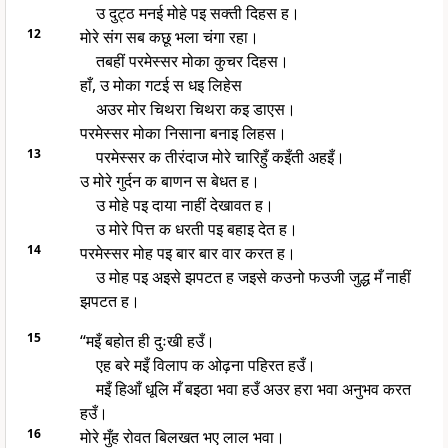
उ दुट्ठ मनई मोहे पइ सक्ती दिहस ह।
12
मोरे संग सब कछू भला चंगा रहा।
तबहीं परमेस्सर मोका कुचर दिहस।
हाँ, उ मोका गटई स धइ लिहेस
अउर मोर चिथरा चिथरा कइ डाएस।
परमेस्सर मोका निसाना बनाइ लिहस।
13
परमेस्सर क तीरंदाज मोरे चारिहुँ कइँती अहइँ।
उ मोरे गुर्दन क बाणन स बेधत ह।
उ मोहे पइ दाया नाहीं देखावत ह।
उ मोरे पित्त क धरती पइ बहाइ देत ह।
14
परमेस्सर मोह पइ बार बार वार करत ह।
उ मोह पइ अइसे झपटत ह जइसे कउनो फउजी जुद्ध मँ नाहीं
झपटत ह।
15
“मइँ बहोत ही दुःखी हउँ।
एह बरे मइँ विलाप क ओढ़ना पहिरत हउँ।
मइँ हिआँ धूलि मँ बइठा भवा हउँ अउर हरा भवा अनुभव करत
हउँ।
16
मोरे मुँह रोवत बिलखत भए लाल भवा।