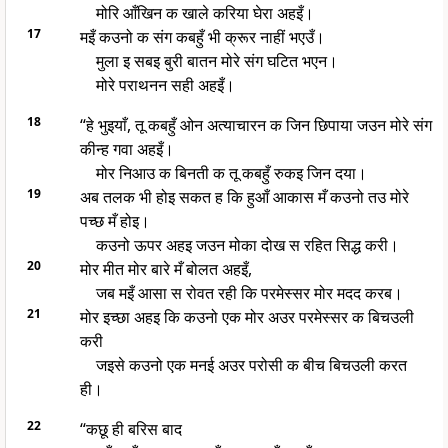
मोरि आँखिन क खाले करिया घेरा अहइँ।
17
मइँ कउनो क संग कबहुँ भी क्रूर नाहीं भएउँ।
मुला इ सबइ बुरी बातन मोरे संग घटित भएन।
मोरे पराथनन सही अहइँ।
18
“हे भुइयाँ, तू कबहुँ ओन अत्याचारन क जिन छिपाया जउन मोरे संग
कीन्ह गवा अहइँ।
मोर निआउ क बिनती क तू कबहुँ रुकइ जिन दया।
19
अब तलक भी होइ सकत ह कि हुआँ आकास मँ कउनो तउ मोरे
पच्छ मँ होइ।
कउनो ऊपर अहइ जउन मोका दोख स रहित सिद्ध करी।
20
मोर मीत मोर बारे मँ बोलत अहइँ,
जब मइँ आसा स रोवत रही कि परमेस्सर मोर मदद करब।
21
मोर इच्छा अहइ कि कउनो एक मोर अउर परमेस्सर क बिचउली
करी
जइसे कउनो एक मनई अउर परोसी क बीच बिचउली करत
ही।
22
“कछू ही बरिस बाद