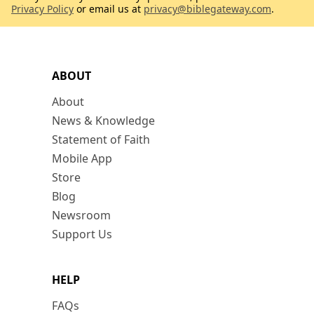
Privacy Policy
or email us at
privacy@biblegateway.com
.
ABOUT
About
News & Knowledge
Statement of Faith
Mobile App
Store
Blog
Newsroom
Support Us
HELP
FAQs