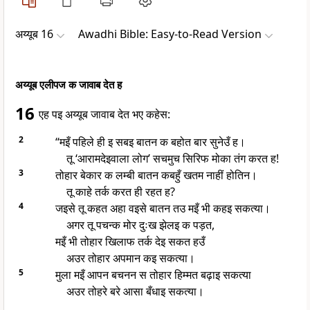
अय्यूब 16
Awadhi Bible: Easy-to-Read Version
अय्यूब एलीपज क जावाब देत ह
16
एह पइ अय्यूब जावाब देत भए कहेस:
2
“मइँ पहिले ही इ सबइ बातन क बहोत बार सुनेउँ ह।
तू ‘आरामदेइवाला लोग’ सचमुच सिरिफ मोका तंग करत ह!
3
तोहार बेकार क लम्बी बातन कबहुँ खतम नाहीं होतिन।
तू काहे तर्क करत ही रहत ह?
4
जइसे तू कहत अहा वइसे बातन तउ मइँ भी कहइ सकत्या।
अगर तू पचन्क मोर दुःख झेलइ क पड़त,
मइँ भी तोहार खिलाफ तर्क देइ सकत हउँ
अउर तोहार अपमान कइ सकत्या।
5
मुला मइँ आपन बचनन स तोहार हिम्मत बढ़ाइ सकत्या
अउर तोहरे बरे आसा बँधाइ सकत्या।