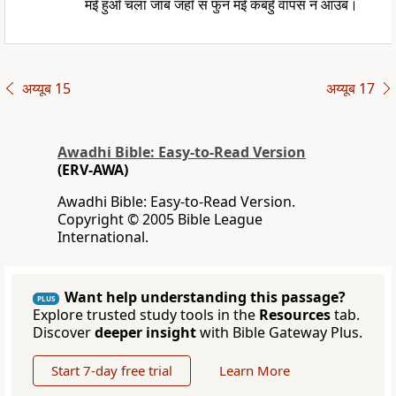
मइँ हुआँ चला जाब जहाँ स फुन मइँ कबहुँ वापस न आउब।
अय्यूब 15
अय्यूब 17
Awadhi Bible: Easy-to-Read Version
(ERV-AWA)
Awadhi Bible: Easy-to-Read Version.
Copyright © 2005 Bible League
International.
Want help understanding this passage?
PLUS
Explore trusted study tools in the
Resources
tab.
Discover
deeper insight
with Bible Gateway Plus.
Start 7-day free trial
Learn More