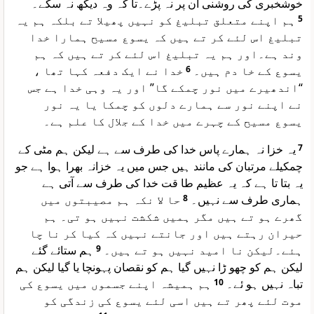
خوشخبری کی روشنی اُن پر نہ پڑے۔تا کہ وہ دیکھ نہ سکے۔
ہم اپنے متعلق تبلیغ کو نہیں پھیلا تے بلکہ ہم یہ
5
تبلیغ اس لئے کر تے ہیں کہ یسوع مسیح ہمارا خدا
وند ہے۔اور ہم یہ تبلیغ اس لئے کر تے ہیں کہ ہم
خدا نے ایک دفعہ کہا تھا ،
6
یسوع کے خا دم ہیں۔
“اندھیرے میں نور چمکے گا” اور یہ وہی خدا ہے جس
نے اپنے نور سے ہمارے دلوں کو چمکا یا یہ نور
یسوع مسیح کے چہرے میں خدا کے جلال کا علم ہے۔
یہ خزا نہ ہمارے پاس خدا کی طرف سے ہے لیکن ہم مٹی کے
7
چمکیلے مرتبان کی مانند ہیں جس میں یہ خزانہ بھرا ہوا ہے جو
یہ بتا تا ہے کہ یہ عظیم طا قت خدا کی طرف سے آتی ہے
حا لا نکہ ہم مصیبتوں میں
8
ہماری طرف سے نہیں۔
گھرے ہو تے ہیں مگر ہمیں شکشت نہیں ہو تی۔ ہم
حیران رہتے ہیں اور جانتے نہیں کہ کیا کر نا چا
ہم ستائے گئے
9
ہئے۔لیکن نا امید نہیں ہو تے ہیں۔
لیکن ہم کو چھو ڑا نہیں گیا ہم کو نقصان پہونچا یا گیا لیکن ہم
ہم ہمیشہ اپنے جسموں میں یسوع کی
10
تباہ نہیں ہو ئے۔
موت لئے پھر تے ہیں اسی لئے یسوع کی زندگی کو