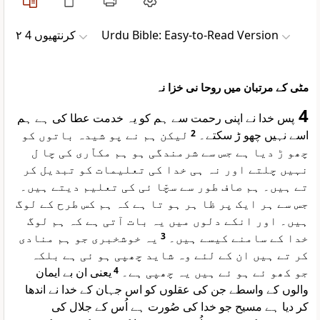
۲ کرنتھیوں 4
Urdu Bible: Easy-to-Read Version
مٹی کے مرتبان میں روحا نی خزا نہ
4
پس خدا نے اپنی رحمت سے ہم کو یہ خدمت عطا کی ہے ہم
لیکن ہم نے پو شیدہ باتوں کو
2
اسے نہیں چھو ڑ سکتے۔
چھو ڑ دیا ہے جس سے شرمندگی ہو ہم مکاّری کی چا ل
نہیں چلتے اور نہ ہی خدا کی تعلیمات کو تبدیل کر
تے ہیں۔ ہم صاف طور سے سچّا ئی کی تعلیم دیتے ہیں۔
جس سے ہر ایک پر ظا ہر ہو تا ہے کہ ہم کس طرح کے لوگ
ہیں۔ اور انکے دلوں میں یہ بات آتی ہے کہ ہم لوگ
یہ خوشخبری جو ہم منادی
3
خدا کے سامنے کیسے ہیں۔
کر تے ہیں ان کے لئے وہ شاید چھپی ہو ئی ہے بلکہ
یعنی ان بے ایمان
4
جو کھو ئے ہو ئے ہیں یہ چھپی ہے۔
والوں کے واسطے جن کی عقلوں کو اس جہان کے خدا نے اندھا
کر دیا ہے مسیح جو خدا کی صُورت ہے اُس کے جلال کی