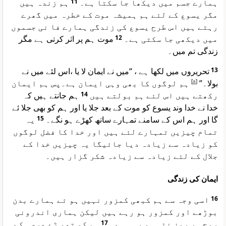
ہم زندہ ہیں
11
ہمارے جسم میں دیکھا جا سکتا ہے۔
مگر یسوع کے لئے ہم ہمیشہ موت کے خطرہ میں گھرے
رہتے ہیں اس طرح یسوع کی زندگی ہمارے فا نی جسموں
موت ہم پر اثر کرتی ہے مگر
12
میں دیکھی جا سکتی ہے۔
زندگی تم میں۔
تحریروں میں لکھا ہے ، “میں نے ایمان لا یا ،اس لئے میں نے
13
ہم لوگوں کا بھی وہی ایمان ہے۔پس ہم ایمان
]
a
[
بولا۔”
ہم جانتے ہیں کہ
14
رکھتے ہیں اس لئے ہم بولتے ہیں
خدا نے خدا وند یسوع کو موت کے بعد جلا یا اور ہم کو بھی جلا ئے
یہ
15
گا اور ہم اس کے سامنے تمہارے ساتھ کھڑے ہو نگے۔
تمام چیزیں تمہارے لئے ہیں اور خدا کا فضل لوگوں
کو زیادہ سے زیادہ دیا جائیگا یہ چیزیں خدا کے
جلال کے لئے زیادہ سے زیادہ شکر گزار ہیں۔
ایمان کی زندگی
اسی وجہ سے ہم کبھی کمزور نہیں ہو ئے ہمارے بدن
16
بوڑھے اور کمزور ہو رہے ہیں لیکن ہماری اندرونی
ہم کو تھو ڑے عرصہ کے
17
روح ہر روز نئی ہو رہی ہے۔