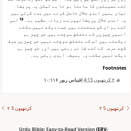
لئے مصیبتوں کا سامنا ہو تا ہے لیکن یہ پریشا
نیاں ہمیں ابدی جلال حاصل کرنے میں مدد کرتی ہیں
اسی
18
وہ ابدی جلال پریشانیوں سے زیادہ عظیم ہے۔
لئے ہم ان کو سمجھتے ہیں جسے دیکھ نہیں سکتے
انہیں چیزوں کے متعلق سوچتے ہیں جو چیز ہم
دیکھتے ہیں اس کے متعلق سوچتے نہیں جو چیزیں صرف
کچھ عرصہ کے لئے قا ئم رہتی ہیں اور جو چیز ہم
دیکھ نہیں سکتے وہ ہمیشہ ابدی رہتی ہے۔
Footnotes
۲ کرنتھیوں 4:13
اِقتِباس زبور ۱۰:۱۱۶
۲ کرنتھیوں 5
۲ کرنتھیوں 3
Urdu Bible: Easy-to-Read Version
(ERV-