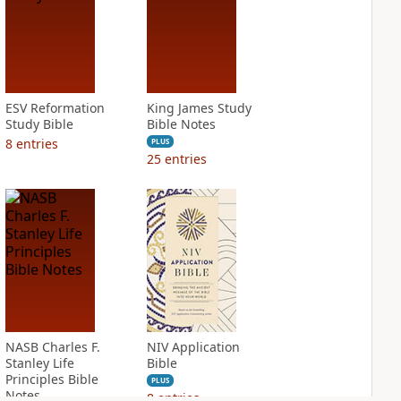
ESV Reformation
King James Study
Study Bible
Bible Notes
8
entries
PLUS
25
entries
NASB Charles F.
NIV Application
Stanley Life
Bible
Principles Bible
PLUS
Notes
8
entries