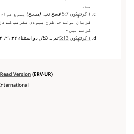
ہے۔
۱ کرنتھِیُوں 5:7
فسح دنبہ (مسیح)
یسوع عوام 
قربان ہوئے جس طرح یہودی تقریب کے دن
کرتے ہیں -
۱ کرنتھِیُوں 5:13
تم … نکال دو
استثناء ۲۱:۲۲، ۲۴
-Read Version
(ERV-UR)
International