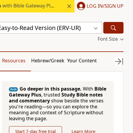
h
with Bible Gateway Plus.
LOG IN/SIGN UP
Easy-to-Read Version (ERV-UR)
Font Size
Resources
Hebrew/Greek
Your Content
Go deeper in this passage.
With
Bible
PLUS
Gateway Plus
, trusted
Study Bible notes
and commentary
show beside the verses
you're reading—so you can explore the
meaning and context of Scripture without
leaving the page.
Start 7-day free trial
Learn More