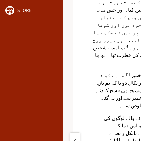
کے ساتھ رہتا ہے۔
یں کیا۔ اور جس نے یہ
STORE
 جسم کے اعتبار
ود ہوں اور گویا
پر میں نے حکم دیا
اتھ، اور میری روح
تم ا یسے شخص
5
 ہو۔
 کی فطرت تباہ ہو جا
سارے گو ند
]
a
[
 خمیر
ر نکال دو تا کہ تم تازہ
 مسیح بھی فسح کا دنبہ
میر سے اور نہ گناہ
 خلوص سے۔
 نے والے لوگوں کی
م اس دنیا کے
 بالکل رابطہ نہ
لیکن میں
11
ا چاہئے۔