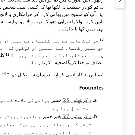
نے تم کو در حقیقت یہ لکھا تھا کہ کسی ایسے شخص س
اپنے آپ کو مسیح میں بھا ئی کہہ کر حرامکاری یا لالچ 
باتیں کہنے والا یا شرابی دھو کہ دینے والا ہو تو ایسے
بھی نہیں کھا نا چاہئے۔
جو لوگ باہر کے ہیں کلیسا ء کے نہیں ان پر
12
حق نہیں رکھتا۔ کیا تمہیں ان لوگوں کا انص
کلی
13
چاہئے جو کلیساء کے اندر رہتے ہیں۔ ؟
انصاف تو خدا کریگاصحیفہ کہتا ہے کہ
]
d
[
“تم اس بد کار آدمی کو اپنے درمیان سے نکال دو۔”
Footnotes
۱ کرنتھِیُوں 5:6
خمیر
برائی کی علامت کے طو
استعمال ہوا ہے ۔
۱ کرنتھِیُوں 5:7
بغیر خمیر
بےخمیرکی روٹی جس
تیقن کےدن کھاتے ہیں۔ پولس کے مطابق 
گناہ سے آزاد ہیں جیسے خمیر سے بے خم