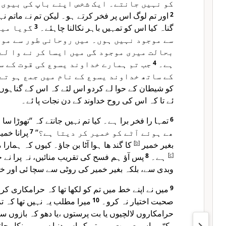
کو نہیں جانتے۔ ایک شخص اپنے باپ کی بیوی 
اور تم لوگ اس پر فخر کرتے ہو۔ لیکن تم نے ماتم نہ
2
گویا میں
3
گناہ کیا اس کو تمہیں باہر نکالنا چاہئے۔
سے موجود نہیں ہوں۔ میں روحانی طور سے موج
بحالت میری موجود گی میں ایسا کر نے وا لے 
جب تم ہمارے خداوند یسوع کی قوت کے س
4
ہے۔
کے ساتھ خداوند یسوع کے نام میں جمع ہو تے
کو شیطان کے حوا لے کردو اس لئے کہ اس کے گناہوں
ئے تا کہ اس کی روح خداوند کے دن نجات پا ئے۔
تمہا را فخر برا ہے۔ کیا تم نہیں جانتے کہ “تھوڑا سا
6
پرانا خمی
7
ھے ہوئے آٹے کو خمیر کر دیتا ہے؟”
کا گند ھا ہوا آٹا بن جاؤ۔ کیوں کہ ہمارا
]
b
[
بغیر خمیر
پس آؤ ہم فسح کی تقریب منائیں، نہ پرا نے خ
8
ہے۔
]
c
[
وبدی سے، بلکہ بغیر خمیر کی روٹی سے سچا ئی اور
میں نے اپنے خط میں تم کو لکھا تھا کہ حرامکاری کر
9
میرا مطلب یہ نہیں تھا کہ ت
10
صحبت اختیار نہ کرو۔
حرامکاروں لالچیوں یا بت پرستوں ،یا دھو کہ بازوں سے
رکھّو۔ اس صورت میں تم کو اس دنیا سے ہی نکل جان