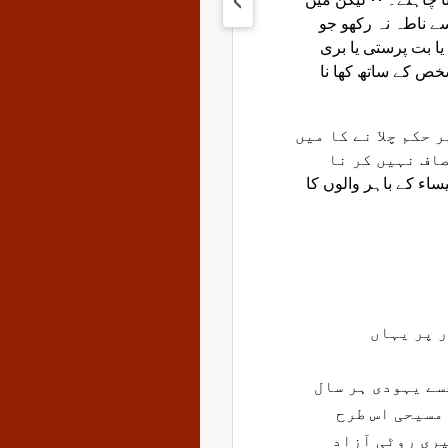
ے ناطہ نہ رکھو جو
یا بت پرستی یا بری
 شخص کے ساتھ کھا نا
 حکم چلا نے کا میں
اف نہیں کر نا
ساء کے باہر والوں کا
ر پر یہاں
ے یہودی ہر سال
مسیحی اس طرح
یری روٹی آزاد