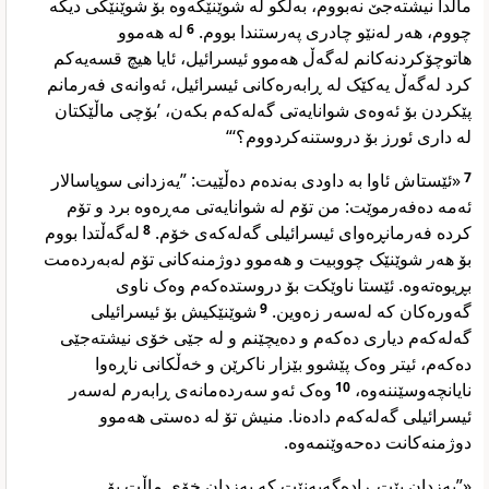
ماڵدا نیشتەجێ نەبووم، بەڵکو لە شوێنێکەوە بۆ شوێنێکی دیکە
لە هەموو
6
چووم، هەر لەنێو چادری پەرستندا بووم.
هاتوچۆکردنەکانم لەگەڵ هەموو ئیسرائیل، ئایا هیچ قسەیەکم
کرد لەگەڵ یەکێک لە ڕابەرەکانی ئیسرائیل، ئەوانەی فەرمانم
پێکردن بۆ ئەوەی شوانایەتی گەلەکەم بکەن، ’بۆچی ماڵێکتان
لە داری ئورز بۆ دروستنەکردووم؟‘“
«ئێستاش ئاوا بە داودی بەندەم دەڵێیت: ”یەزدانی سوپاسالار
7
ئەمە دەفەرموێت: من تۆم لە شوانایەتی مەڕەوە برد و تۆم
لەگەڵتدا بووم
8
کردە فەرمانڕەوای ئیسرائیلی گەلەکەی خۆم.
بۆ هەر شوێنێک چووبیت و هەموو دوژمنەکانی تۆم لەبەردەمت
بڕیوەتەوە. ئێستا ناوێکت بۆ دروستدەکەم وەک ناوی
شوێنێکیش بۆ ئیسرائیلی
9
گەورەکان کە لەسەر زەوین.
گەلەکەم دیاری دەکەم و دەیچێنم و لە جێی خۆی نیشتەجێی
دەکەم، ئیتر وەک پێشوو بێزار ناکرێن و خەڵکانی ناڕەوا
وەک ئەو سەردەمانەی ڕابەرم لەسەر
10
نایانچەوسێننەوە،
ئیسرائیلی گەلەکەم دادەنا. منیش تۆ لە دەستی هەموو
دوژمنەکانت دەحەوێنمەوە.
«”یەزدان پێت ڕادەگەیەنێت کە یەزدان خۆی ماڵت بۆ