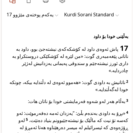
یەکەم پوختەی مێژوو 17
Kurdi Sorani Standard
بەڵێنی خودا بۆ داود
17
پاش ئەوەی داود لە کۆشکەکەی نیشتەجێ بوو، داود بە
ناتانی پێغەمبەری گوت: «من لێرە لە کۆشکێکی دروستکراو بە
داری ئورز نیشتەجێم و سندوقی پەیمانی یەزدانیش لەژێر
چادردایە.»
ناتانیش بە داودی گوت: «هەموو ئەوەی لە دڵتدایە بیکە، چونکە
2
خودا لەگەڵتدایە.»
بەڵام هەر لەو شەوە فەرمایشتی خودا بۆ ناتان هات:
3
«بڕۆ بە داودی بەندەم بڵێ: ”یەزدان ئەمە دەفەرموێت: ئەو
4
لەو
5
کەسە تۆ نیت کە ماڵێک بۆ نیشتەجێبوونم بنیاد دەنێت،
ڕۆژەوەی کە ئیسرائیلم لە میسر دەرهێناوە هەتا ئەمڕۆ لە