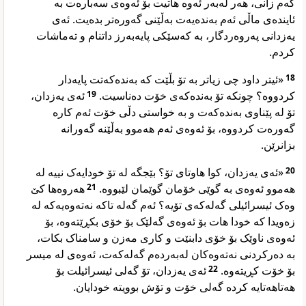
کەم زانی، هەر لەبەر ئەوە هاتیت بۆ ئەوەی سەبارەت بە
ئایندەی ماڵی ئەم بەندەیەت بەڵێنی گەورەتر بدەیت. ئەی
یەزدانی پەروەردگار، بە کەسێکی پایەبەرز داتنام و تەماشات
کردم.
«ئیتر داود چی زیاتر بە تۆ بڵێت کە بەندەکەتت پایەدار
18
ئەی یەزدان،
19
کردووە؟ چونکە تۆ بەندەکەی خۆت دەناسیت.
تۆ لە پێناوی بەندەکەت و بە خواستی دڵی خۆت ئەم کارە
گەورەت کردووە، بۆ ئەوەی ئەم هەموو بەڵێنە گەورانە
بزانرێن.
«ئەی یەزدان، کوا هاوتای تۆ؟ بێجگە لە تۆ خودایەک نییە لە
20
هەروەها کێ
21
هەموو ئەوەی بە گوێی خۆمان گوێمان لێبووە.
وەک ئیسرائیلی گەلەکەی تۆیە؟ ئەم گەلە تاکە نەتەوەیەکە لە
زەویدا کە خودا هات بۆ ئەوەی گەلێک بۆ خۆی بکڕێتەوە، بۆ
ئەوەی ناوێک بۆ خۆی دابنێت و کاری مەزن و سامناک بکات،
بە دەرکردنی نەتەوەکان لەبەردەم گەلەکەت، ئەوەی لە میسر
ئەی یەزدان، تۆ گەلی ئیسرائیلت بۆ
22
بۆ خۆت کڕیتەوە.
هەتاهەتایە کردە گەلی خۆت و تۆش بوویتە خودایان.