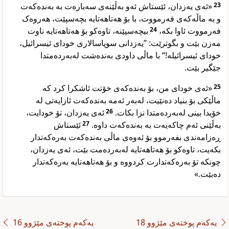
«ئەی یەزدان، ئێستاش ئەو بەڵێنەی سەبارەت بە بەندەکەت
23
و بە ماڵەکەی فەرمووت، با بۆ هەتاهەتایە بچەسپێت، هەروەک
بیچەسپێنە، تاوەکو بۆ هەتاهەتایە ناوت
24
فەرمووت ئاوا بکە،
مەزن بێت و بگوترێت: ”یەزدانی سوپاسالاری خودای ئیسرائیل،
خودای ئیسرائیلە!“ با ماڵی داودی بەندەشت لەبەردەمتدا
جێگیر بێت.
«ئەی خودای من، بۆ بەندەکەی خۆتت ئاشکرا کرد کە
25
ماڵێکی بۆ بنیاد دەنێیت، لەبەر ئەمە بەندەکەت ئازایەتی لە
ئەی یەزدان، تۆ خودایت،
26
خۆیدا بینی لەبەردەمتدا نزا بکات.
ئێستاش
27
بەڵێنی ئەم چاکەیەت بە بەندەکەت داوە.
ڕەزامەندی بفەرموو بۆ ئەوەی ماڵی بەندەکەت بەرەکەتدار
بکەیت، تاوەکو بۆ هەتاهەتایە لەبەردەمت بێت، ئەی یەزدان،
چونکە تۆ بەرەکەتدارت کردووە و بۆ هەتاهەتایە بەرەکەتدار
دەبێت.»
یەکەم پوختەی مێژوو 18
یەکەم پوختەی مێژوو 16