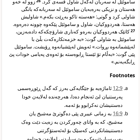
زوو لە خەو
26
ساموئێل لە سەربان لەگەڵ شاول قسەی کرد.
هەستان و نزیکی بەرەبەیان ساموئێل لە سەربانەکە بانگی
شاولی کرد و گوتی: «هەستە تاکو بەڕێت بکەم.» شاولیش
هەستا، هەردووکیان، شاول و ساموئێل پێکەوە چوونە دەرەوە.
کاتێک هەردووکیان بەرەو کەناری شارۆچکەکە دادەبەزین،
27
ساموئێل بە شاولی گوت: «بە خزمەتکارەکەت بڵێ با
لەپێشمانەوە بڕوات.» ئەویش لەپێشیانەوە ڕۆیشت. ساموئێل
پێی گوت: «بەڵام تۆ ئێستا ڕابوەستە بۆ ئەوەی پەیامی خودات پێ
ڕابگەیەنم.»
Footnotes
9‏:12
ئاماژەیە بۆ جێگایەکی بەرز کە گەل ڕێوڕەسمی
پەرستنیان لێ ئەنجام دەدا، هەرچەندە لەلایەن خودا
دەستنیشان نەکرابوو بۆ ئەمە.‏
9‏:16
بە زمانی عیبری پێی دەگوترێ
مەشیخ‏
یان
مەشیح‏
، کە بە واتای چەورکردن بە زەیت دێت وەک
دەستنیشانکردنی کەسێک بۆ لەئەستۆگرتنی
بەرپرسیاریێتییەک و پێ سپاردنی لەلایەن خوداوە.‏