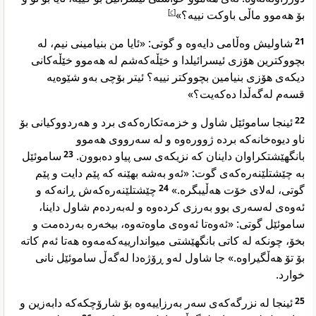
]
c
[
بۆ هەموو ماڵی باوکت نییە؟»
شاولیش وەڵامی دایەوە و گوتی: «ئایا من بنیامینی نیم، لە
21
بچووکترین هۆزی ئیسرائیلدا و خێڵەکەشم لە هەموو خێڵەکانی
دیکەی هۆزی بنیامین بچووکتر نییە؟ ئیتر بۆچی بەو شێوەیە
قسەم لەگەڵدا دەکەیت؟»
ئینجا ساموئێل شاول و خزمەتکارەکەی برد و هەردووکیانی بۆ
22
ناو دیوەخانەکە بردە ژوورەوە و لە سەرووی هەموو
ساموئێل
23
بانگهێشتکراوان داینان کە نزیکەی سی پیاو دەبوون.
بە چێشتلێنەرەکەی گوت: «ئەو بەشە بهێنە کە پێم دایت و پێم
چێشتلێنەرەکەش ڕانەکە و
24
گوتی، لەلای خۆت هەڵیبگرە.»
ئەوەی لەسەری بوو بەرزی کردەوە و لەبەردەم شاول داینا،
ساموئێل گوتی: «ئەوەتا ئەوەی ماوەتەوە، بیخەرە بەردەمت و
بخۆ، چونکە لە کاتی بانگهێشتی میواندارییەکەمەوە هەتا ئەم کاتە
بۆ تۆ هەڵگیراوە.» جا شاول لەو ڕۆژەدا لەگەڵ ساموئێل نانی
خوارد.
ئینجا لە نزرگەکەی سەر بەرزاییەوە بۆ شارۆچکەکە دابەزین و
25