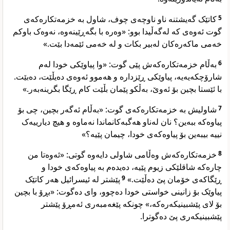
کاتێک گەیشتنە ناو ناوچەی چوف، شاول بە خزمەتکارەکەی
5
گوت ئەوەی کە لەگەڵیدا بوو: «وەرە با بگەڕێینەوە، نەوەک باوکم
خەمی ماکەرەکان لەبیر بکات و لە خەمی ئێمەدا بێت.»
بەڵام خزمەتکارەکەش پێی گوت: «وا پیاوێکی خودا لەم
6
شارۆچکەیەیە، پیاوێکی ڕێزدارە و هەموو ئەوەی دەیڵێت، دەبێت.
با ئێستا بچین بۆ ئەوێ، بەڵکو پێمان بڵێت کام ڕێگا بگرینەبەر.»
شاولیش بە خزمەتکارەکەی گوت: «بەڵام ئەگەر بچین، چی بۆ
7
پیاوەکە ببەین؟ نان لەناو هەگبەکانماندا نەماوە و هیچ دیارییەک
نییە بیبەین بۆ پیاوەکەی خودا، چیمان پێیە؟»
خزمەتکارەکەش وەڵامی شاولی دایەوە گوتی: «ئەوەتا من
8
چارەکە شاقلێکی زیوم پێیە، دەیدەم بە پیاوەکەی خودا و
پێشتر لە ئیسرائیل هەر کاتێک
9
ڕێگاکەی خۆمان پێ دەڵێت.»
پیاوێک بۆ زانینی خواستی خودا دەچوو، وای دەگوت: «بڕۆ با بچین
بۆ لای پێشبینیکەرەکە،» چونکە پێغەمبەری ئەمڕۆ پێشتر
پێشبینیکەری پێ دەگوترا.