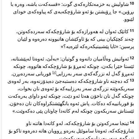
شاولیش بە خزمەتکارەکەی گوت: «قسەکەت باشە، وەرە با
10
بڕۆین.» جا ڕۆیشتن بۆ ئەو شارۆچکەیەی کە پیاوەکەی خودای
لێبوو.
کاتێک ئەوان لە هەورازەکە بۆ شارۆچکەکە سەردەکەوتن،
11
چەند کچێکیان بینی کە بۆ ئاوکێشان هاتبوونە دەرەوە و لێیان
پرسین: «ئایا پێشبینیکەرەکە لێرەیە؟»
ئەوانیش وەڵامیان دانەوە و گوتیان: «بەڵێ، ئەوەتا لەپێشتانە،
12
ئێستا خێرا بکەن، چونکە ئەمڕۆ بۆ شارۆچکەکە هاتووە، چونکە
قوربانی سەردەبڕن.
]
a
[
ئەمڕۆ گەل لە نزرگەکەی سەر بەرزایی
کە دەچنە ناو شارۆچکەکە دەستبەجێ دەیدۆزنەوە، بەر لەوەی
13
سەربکەوێتە نزرگەی سەر بەرزاییەکە بۆ ئەوەی نان بخوات،
چونکە گەل نان ناخۆن هەتا ئەو دێت، چونکە ئەو داوای بەرەکەت
بۆ قوربانییەکە دەکات. پاش ئەوە بانگهێشتکراوەکان نان دەخۆن.
ئێستاش سەربکەون چونکە لەم کاتەدا چاوتان پێی دەکەوێت.»
ئینجا سەرکەوتن بۆ شارۆچکەکە، لەو کاتەدا هاتنە ناو
14
شارۆچکەکە، ئەوەتا ساموئێل بەرەو ڕوویان هاتە دەرەوە تاکو بۆ
نزرگەی سەر بەرزاییەکە سەربکەوێت.