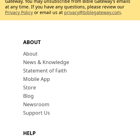
Gateway. You may unsubscribe from Bible Gateway’s emails
at any time. If you have any questions, please review our
Privacy Policy
or email us at
privacy@biblegateway.com
.
ABOUT
About
News & Knowledge
Statement of Faith
Mobile App
Store
Blog
Newsroom
Support Us
HELP