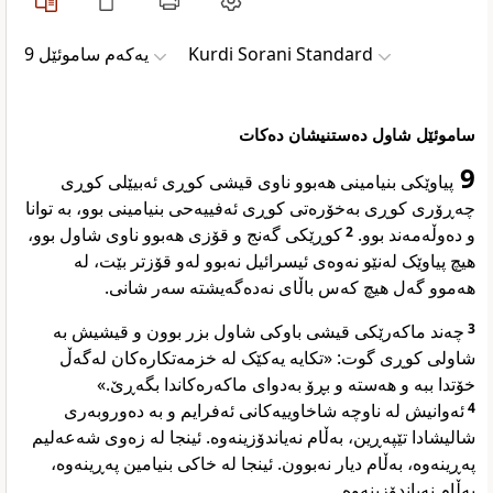
یەکەم ساموئێل 9
Kurdi Sorani Standard
ساموئێل شاول دەستنیشان دەکات
9
پیاوێکی بنیامینی هەبوو ناوی قیشی کوڕی ئەبیێلی کوڕی
چەڕۆری کوڕی بەخۆرەتی کوڕی ئەفییەحی بنیامینی بوو، بە توانا
کوڕێکی گەنج و قۆزی هەبوو ناوی شاول بوو،
2
و دەوڵەمەند بوو.
هیچ پیاوێک لەنێو نەوەی ئیسرائیل نەبوو لەو قۆزتر بێت، لە
هەموو گەل هیچ کەس باڵای نەدەگەیشتە سەر شانی.
چەند ماکەرێکی قیشی باوکی شاول بزر بوون و قیشیش بە
3
شاولی کوڕی گوت: «تکایە یەکێک لە خزمەتکارەکان لەگەڵ
خۆتدا ببە و هەستە و بڕۆ بەدوای ماکەرەکاندا بگەڕێ.»
ئەوانیش لە ناوچە شاخاوییەکانی ئەفرایم و بە دەوروبەری
4
شالیشادا تێپەڕین، بەڵام نەیاندۆزینەوە. ئینجا لە زەوی شەعەلیم
پەڕینەوە، بەڵام دیار نەبوون. ئینجا لە خاکی بنیامین پەڕینەوە،
بەڵام نەیاندۆزینەوە.